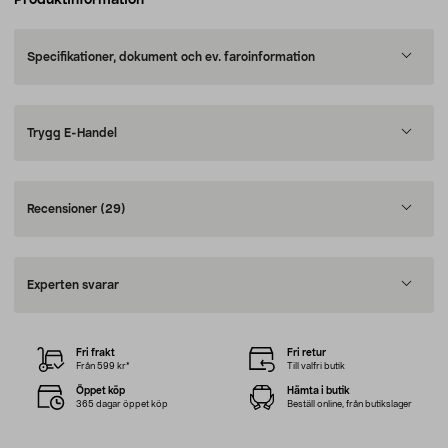
Produktinformation
Specifikationer, dokument och ev. faroinformation
Trygg E-Handel
Recensioner
(29)
Experten svarar
Fri frakt
Fri retur
Från 599 kr*
Till valfri butik
Öppet köp
Hämta i butik
365 dagar öppet köp
Beställ online, från butikslager