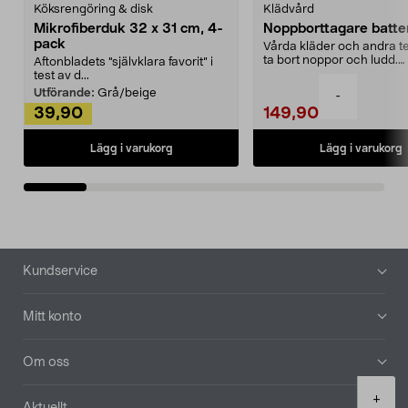
Köksrengöring & disk
Klädvård
Mikrofiberduk 32 x 31 cm, 4-
Noppborttagare batter
pack
Vårda kläder och andra tex
ta bort noppor och ludd.
Aftonbladets "självklara favorit” i
Noppborttagaren fräs...
test av d...
Utförande:
Grå/beige
-
39,90
149,90
Lägg i varukorg
Lägg i varukorg
Sidfot
Kundservice
Mitt konto
Om oss
Product
+
Aktuellt