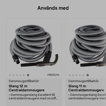
Används med
recensioner
recensioner
0
0
0.0 av 5 stjärnor
(166,50/m)
0.0 av 5 stjärnor
Dammsugartillbehör
Dammsugartillbehör
Slang 12 m
Slang 11 m
Centraldammsugare
Centraldammsugare
• Dammsugarslang Excellent till
• Dammsugarslang Excellen
centraldammsugare med on/off
centraldammsugare med 
brytare.
brytare.
• Handtag med röranslutning för
• Handtag med röranslutn