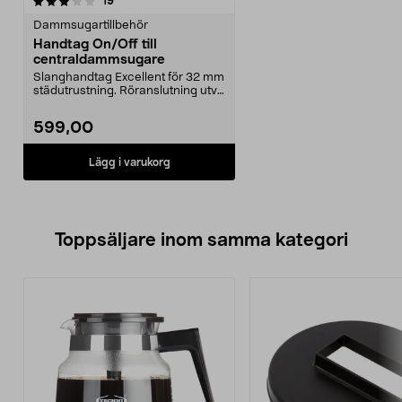
recensioner
19
Dammsugartillbehör
Handtag On/Off till
centraldammsugare
Slanghandtag Excellent för 32 mm
städutrustning. Röranslutning utv.
Ø 31 mm, inv...
599,00
Lägg i varukorg
Toppsäljare inom samma kategori