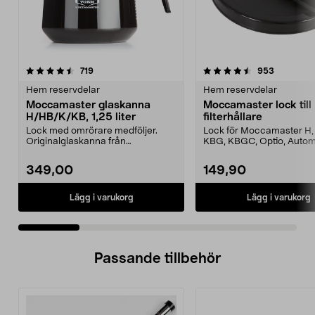
4.5 av 5 stjärnor
recensioner
4.5 av 5 stjärnor
recension
719
953
Hem reservdelar
Hem reservdelar
Moccamaster glaskanna
Moccamaster lock till
H/HB/K/KB, 1,25 liter
filterhållare
Lock med omrörare medföljer.
Lock för Moccamaster H, 
Originalglaskanna från
KBG, KBGC, Optio, Autom
Moccamaster. Förläng livet p...
Automatic S, Manual ...
349,00
149,90
Lägg i varukorg
Lägg i varukorg
Passande tillbehör