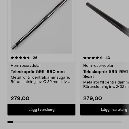
4.5av 5 stjärnor
recensioner
4.0av 5 stjärnor
recensione
26
43
Hem reservdelar
Hem reservdelar
Teleskoprör 595-990 mm
Teleskoprör 595-990
Svart
Metallrör till centraldammsugare.
Röranslutning inv. Ø 32 mm, utv. Ø
Metallrör till centraldam
32 mm.
Röranslutning inv. Ø 32 m
32 mm.
279,00
279,00
Lägg i varukorg
Lägg i varukorg