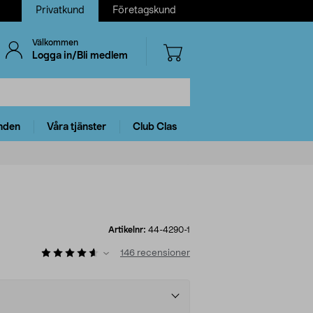
Privatkund
Företagskund
Välkommen
Logga in/Bli medlem
nden
Våra tjänster
Club Clas
Artikelnr:
44-4290-1
146
recensioner