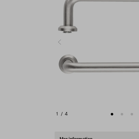
1
/
4