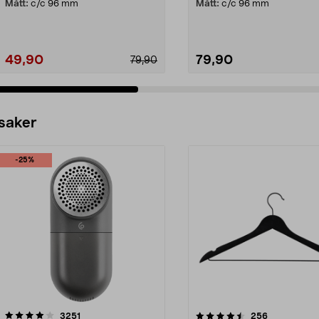
Mått:
c/c 96 mm
Mått:
c/c 96 mm
49,90
79,90
79,90
 saker
-25%
4.5av 5 stjärnor
recensioner
4.0av 5 stjärnor
recensioner
3251
256