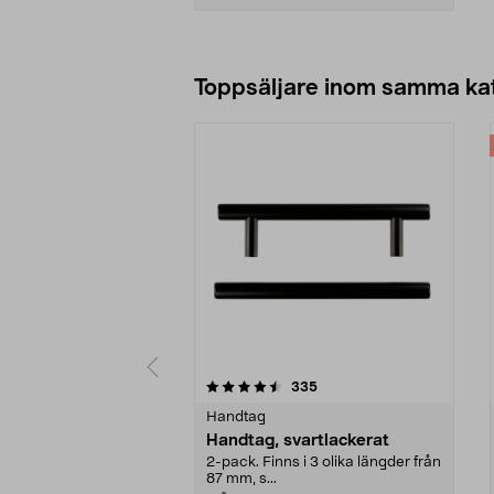
Lägg i varukorg
Toppsäljare inom samma ka
5 av 5 stjärnor
4.5 av 5 stjärnor
recensioner
335
Handtag
Handtag, svartlackerat
2-pack. Finns i 3 olika längder från
87 mm, s...