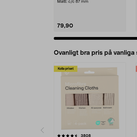
Mått:
c/c 87 mm
79,90
Ovanligt bra pris på vanliga
Kolla priset
5av 5 stjärnor
4.0av 5 stjärnor
recensioner
3808