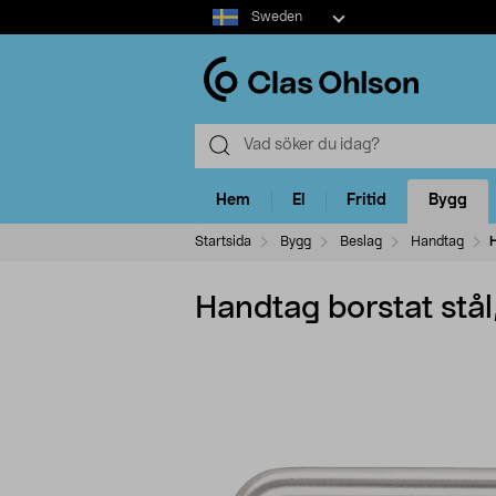
Select
Sweden
market
Hem
El
Fritid
Bygg
Startsida
Bygg
Beslag
Handtag
Handtag borstat stål