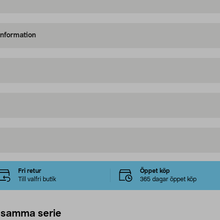
information
Fri retur
Öppet köp
Till valfri butik
365 dagar öppet köp
 samma serie