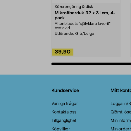
Köksrengöring & disk
Mikrofiberduk 32 x 31 cm, 4-
pack
Aftonbladets "självklara favorit” i
test av d...
Utförande:
Grå/beige
39,90
Lägg i varukorg
Sidfot
Kundservice
Mitt kont
Vanliga frågor
Logga in/R
Kontakta oss
Glömt lös
Tillgänglighet
Min inform
Köpvillkor
Min orderh