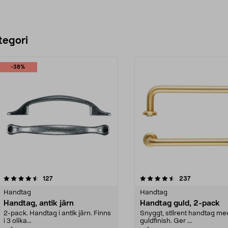
tegori
-38%
4.5 av 5 stjärnor
recensioner
4.5 av 5 stjärnor
recensioner
127
237
Handtag
Handtag
Handtag, antik järn
Handtag guld, 2-pack
2-pack. Handtag i antik järn. Finns
Snyggt, stilrent handtag me
i 3 olika...
guldfinish. Ger ...