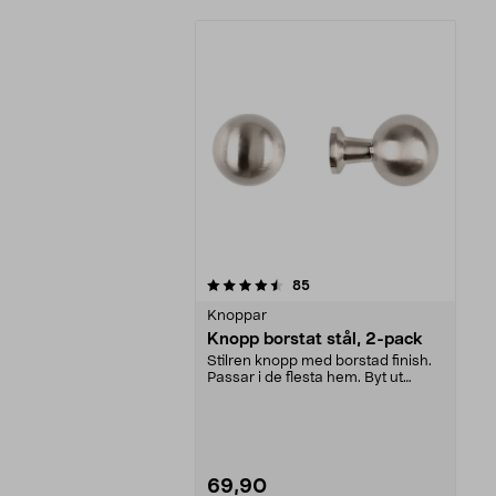
5av 5 stjärnor
recensioner
85
Knoppar
Knopp borstat stål, 2-pack
Stilren knopp med borstad finish.
Passar i de flesta hem. Byt ut
befintliga besl...
69,90