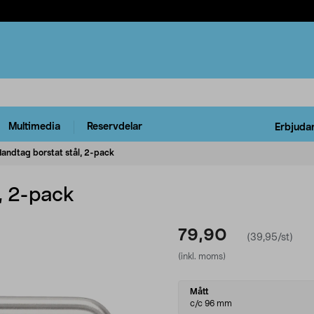
Multimedia
Reservdelar
Erbjuda
Handtag borstat stål, 2-pack
, 2-pack
79,90
(39,95/st)
(inkl. moms)
Select
Mått
variant
c/c 96 mm