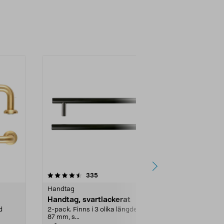
4.5 av 5 stjärnor
recensioner
4.5
335
3
Handtag
Handtag
Handtag, svartlackerat
Handtag, sv
d
2-pack. Finns i 3 olika längder från
2-pack. Finns 
87 mm, s...
87 mm, s...