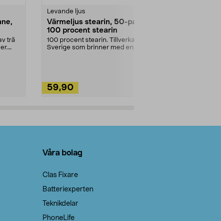
Levande ljus
Rengöringsm
nne,
Värmeljus stearin, 50-pack,
Bikarbonat
100 procent stearin
Ett allsidigt 
städning och 
v trä
100 procent stearin. Tillverkade i
ute. Städa med
er.
Sverige som brinner med en
vacker och sotfri ...
59,90
49,90
Lägg i varukorg
Lägg
Våra bolag
Clas Fixare
Batteriexperten
Teknikdelar
PhoneLife