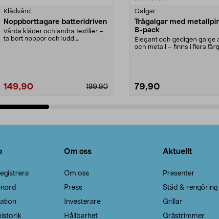
Klädvård
Galgar
Noppborttagare batteridriven
Trägalgar med metallpi
8-pack
Vårda kläder och andra textilier –
ta bort noppor och ludd.
Elegant och gedigen galge a
Noppborttagaren fräs...
och metall – finns i flera färg
Galge med sv...
149,90
79,90
199,90
Lägg i varukorg
Lägg i varukorg
o
Om oss
Aktuellt
egistrera
Om oss
Presenter
enord
Press
Städ & rengöring
ation
Investerare
Grillar
istorik
Hållbarhet
Grästrimmer