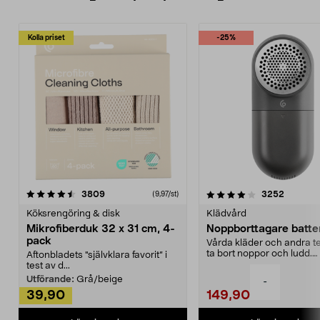
Kolla priset
-25%
4.0av 5 stjärnor
recensioner
4.5av 5 stjärnor
recensio
3809
3252
(9,97/st)
Köksrengöring & disk
Klädvård
Mikrofiberduk 32 x 31 cm, 4-
Noppborttagare batter
pack
Vårda kläder och andra tex
ta bort noppor och ludd.
Aftonbladets "självklara favorit” i
Noppborttagaren fräs...
test av d...
Utförande:
Grå/beige
-
39,90
149,90