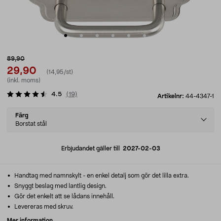
89,90
29,90
(14,95/st)
(inkl. moms)
4.5
(
19
)
Artikelnr:
44-4347-1
Select
Färg
variant
Borstat stål
Erbjudandet gäller till
2027-02-03
Handtag med namnskylt - en enkel detalj som gör det lilla extra.
Snyggt beslag med lantlig design.
Gör det enkelt att se lådans innehåll.
Levereras med skruv.
Mer information