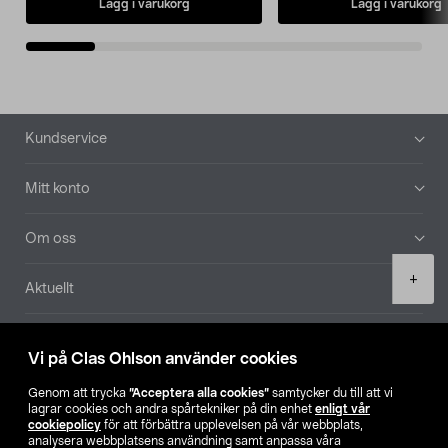
Lägg i varukorg
Lägg i varukorg
Sidfot
Kundservice
Mitt konto
Om oss
Product
+
Aktuellt
quantity
Våra bolag
Vi på Clas Ohlson använder cookies
Hitta butik
Genom att trycka
”Acceptera alla cookies”
samtycker du till att vi
lagrar cookies och andra spårtekniker på din enhet
enligt vår
cookiepolicy
för att förbättra upplevelsen på vår webbplats,
SE
NO
FI
analysera webbplatsens användning samt anpassa våra