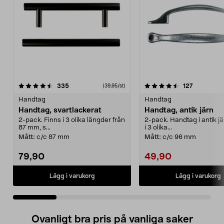
4.5 av 5 stjärnor
recensioner
4.5 av 5 stjärnor
recensione
335
127
(39,95/st)
Handtag
Handtag
Handtag, svartlackerat
Handtag, antik järn
2-pack. Finns i 3 olika längder från
2-pack. Handtag i antik jä
87 mm, s...
i 3 olika...
Mått:
c/c 87 mm
Mått:
c/c 96 mm
79,90
49,90
Lägg i varukorg
Lägg i varukorg
Ovanligt bra pris på vanliga saker