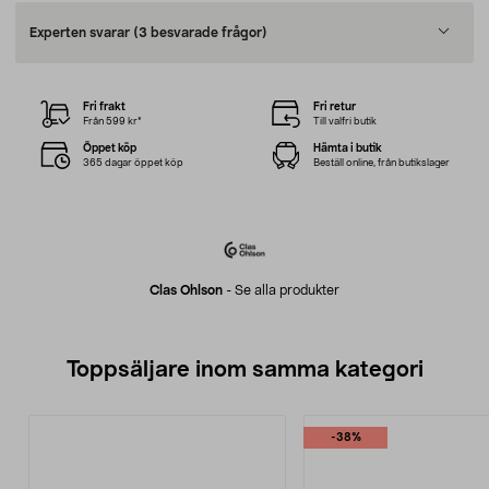
Experten svarar
(3 besvarade frågor)
Fri frakt
Fri retur
Från 599 kr*
Till valfri butik
Öppet köp
Hämta i butik
365 dagar öppet köp
Beställ online, från butikslager
Clas Ohlson
-
Se alla produkter
Toppsäljare inom samma kategori
-38%