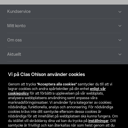
Sidfot
Kundservice
Mitt konto
Om oss
Aktuellt
Våra bolag
Vi på Clas Ohlson använder cookies
Hitta butik
Genom att trycka
”Acceptera alla cookies”
samtycker du till att vi
lagrar cookies och andra spårtekniker på din enhet
enligt vår
cookiepolicy
för att förbättra upplevelsen på vår webbplats,
SE
NO
FI
analysera webbplatsens användning samt anpassa våra
marknadsföringsinsatser. Vi använder fyra kategorier av cookies:
nödvändiga, funktionella, analys och annonsering. För nödvändiga
cookies krävs inte ditt samtycke eftersom dessa cookies är
nödvändiga för att innehållet på webbplatsen ska kunna fungera. Om
du istället vill skräddarsy dina val kan du trycka på
inställningar
. Ditt
samtycke är frivilligt och kan återkallas när som helst genom att du