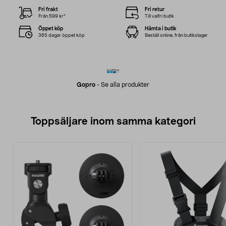
Fri frakt
Fri retur
Från 599 kr*
Till valfri butik
Öppet köp
Hämta i butik
365 dagar öppet köp
Beställ online, från butikslager
Gopro
-
Se alla produkter
Toppsäljare inom samma kategori