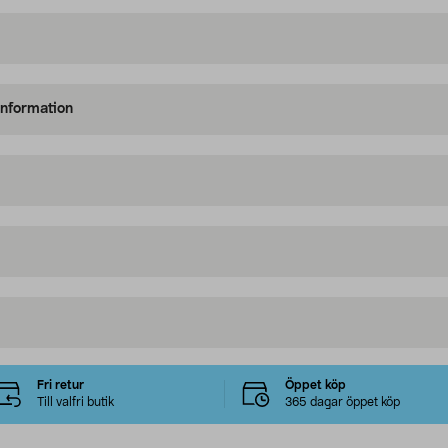
information
Fri retur
Öppet köp
Till valfri butik
365 dagar öppet köp