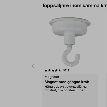
Toppsäljare inom samma ka
5 av 5 stjärnor
4.5 av 5 stjärnor
recensioner
1812
Magneter
Magnet med gängad krok
Häng upp en adventsstjärna i
fönstret, diskborsten under
överskåpet eller en han...