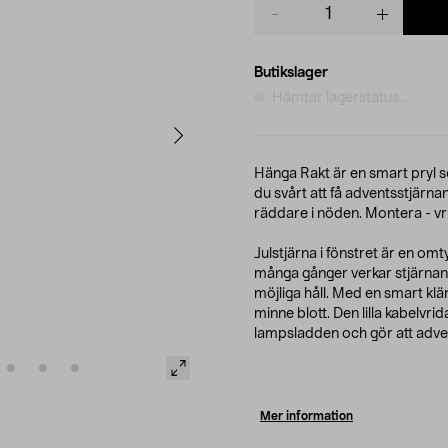
Product
quantity
Butikslager
Hämtar lagerstatus...
Hänga Rakt är en smart pryl s
du svårt att få adventsstjärnan
räddare i nöden. Montera - vrid
Julstjärna i fönstret är en om
många gånger verkar stjärnan le
möjliga håll. Med en smart kl
minne blott. Den lilla kabelvri
lampsladden och gör att adven
Mer information