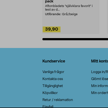
pack
Aftonbladets "självklara favorit” i
test av d...
Utförande:
Grå/beige
39,90
Lägg i varukorg
Sidfot
Kundservice
Mitt kont
Vanliga frågor
Logga in/R
Kontakta oss
Glömt lös
Tillgänglighet
Min inform
Köpvillkor
Min orderh
Retur / reklamation
Elavfall