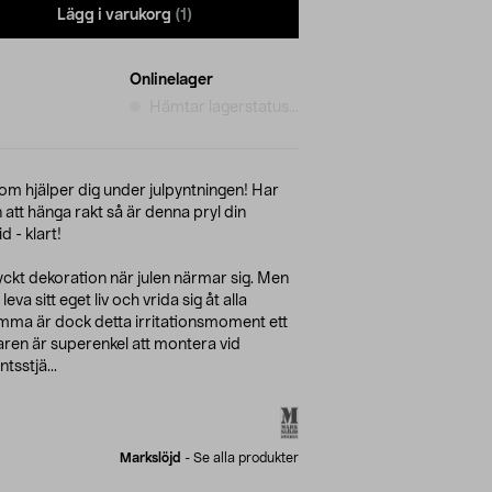
Lägg i varukorg
(1)
Onlinelager
Hämtar lagerstatus...
om hjälper dig under julpyntningen! Har
 att hänga rakt så är denna pryl din
 - klart!
tyckt dekoration när julen närmar sig. Men
va sitt eget liv och vrida sig åt alla
ämma är dock detta irritationsmoment ett
daren är superenkel att montera vid
tsstjä...
Markslöjd
-
Se alla produkter