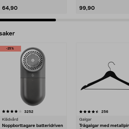
64,90
99,90
 saker
-25%
4.5av 5 stjärnor
recensioner
4.0av 5 stjärnor
recensioner
3252
256
Klädvård
Galgar
Noppborttagare batteridriven
Trägalgar med metallpi