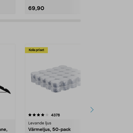
69,90
99,90
Kolla priset
Multibuy
4.5av 5 stjärnor
recensioner
4.5
4378
2
Levande ljus
Rengöringsm
nne,
Värmeljus, 50-pack
Bikarbonat