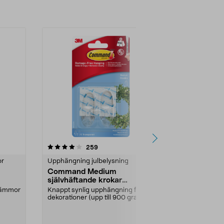
4.0 av 5 stjärnor
recensioner
4.0
259
6
or
Upphängning julbelysning
Kabelhållare
Command Medium
Command ka
självhäftande krokar
inomhus, 4
transparenta, 2-pack
lämmor
Knappt synlig upphängning för
Samla ihop o
dekorationer (upp till 900 gram).
ljusslingor, k
Krokar Command M...
Command kabel