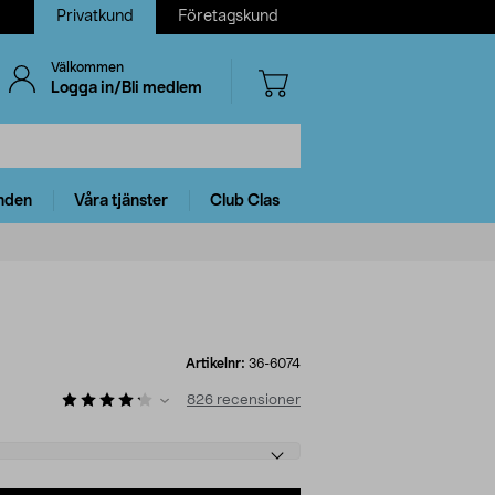
Privatkund
Företagskund
Välkommen
Logga in/Bli medlem
nden
Våra tjänster
Club Clas
Artikelnr:
36-6074
826
recensioner