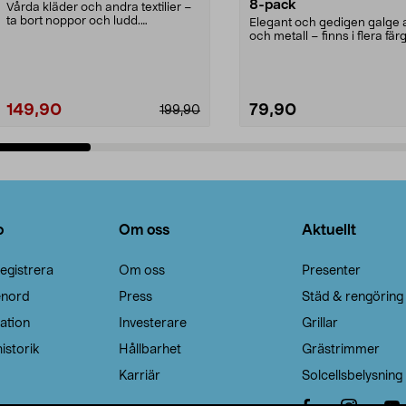
8-pack
Vårda kläder och andra textilier –
ta bort noppor och ludd.
Elegant och gedigen galge a
Noppborttagaren fräs...
och metall – finns i flera färg
Galge med sv...
149,90
79,90
199,90
Lägg i varukorg
Lägg i varukorg
o
Om oss
Aktuellt
egistrera
Om oss
Presenter
enord
Press
Städ & rengöring
ation
Investerare
Grillar
istorik
Hållbarhet
Grästrimmer
Karriär
Solcellsbelysning