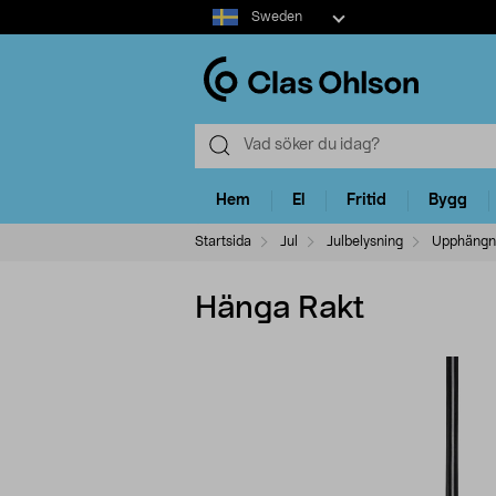
Select
Sweden
market
Hem
El
Fritid
Bygg
Startsida
Jul
Julbelysning
Upphängni
Hänga Rakt