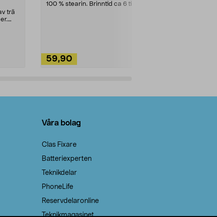
100 % stearin. Brinntid ca 6 tim.
Ett allsidigt 
städning och 
v trä
ute. Städa med
er.
59,90
49,90
Lägg i varukorg
Lägg
Våra bolag
Clas Fixare
Batteriexperten
Teknikdelar
PhoneLife
Reservdelaronline
Teknikmagasinet