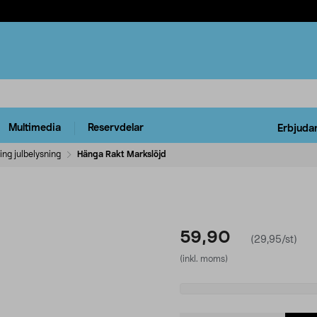
Multimedia
Reservdelar
Erbjuda
ng julbelysning
Hänga Rakt Markslöjd
59,90
(29,95/st)
(inkl. moms)
Select
variant