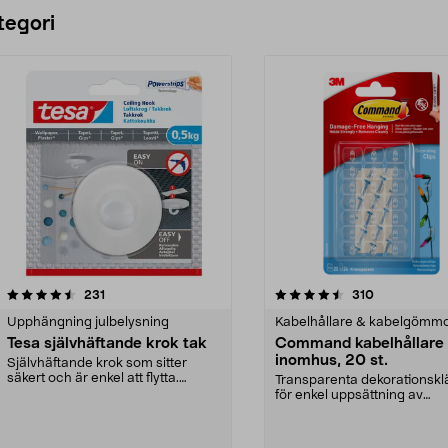
tegori
4.5 av 5 stjärnor
recensioner
4.0 av 5 stjärnor
recensioner
231
310
Upphängning julbelysning
Kabelhållare & kabelgömm
Tesa självhäftande krok tak
Command kabelhållare
inomhus, 20 st.
Självhäftande krok som sitter
säkert och är enkel att flytta.
Transparenta dekorationsk
Perfekt till babym...
för enkel uppsättning av
dekorationer inomhus. S...