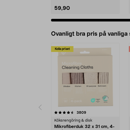
59,90
Ovanligt bra pris på vanliga
Kolla priset
5av 5 stjärnor
4.0av 5 stjärnor
recensioner
3809
Köksrengöring & disk
Mikrofiberduk 32 x 31 cm, 4-