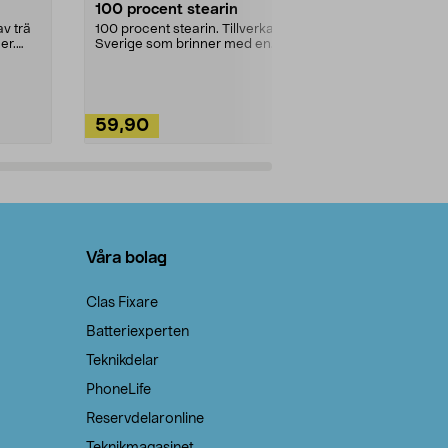
100 procent stearin
Ett allsidigt 
städning och 
v trä
100 procent stearin. Tillverkade i
ute. Städa med
er.
Sverige som brinner med en
vacker och sotfri ...
59,90
49,90
Lägg i varukorg
Lägg
Våra bolag
Clas Fixare
Batteriexperten
Teknikdelar
PhoneLife
Reservdelaronline
Teknikmagasinet