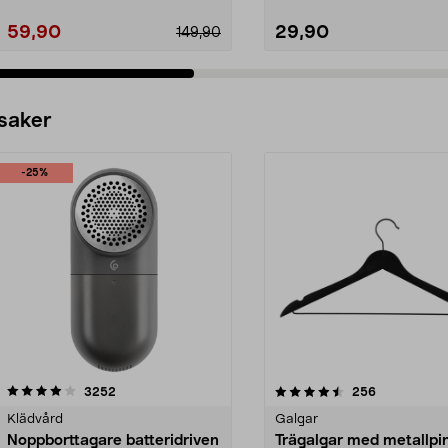
59,90
29,90
149,90
 saker
-25%
4.5av 5 stjärnor
recensioner
4.0av 5 stjärnor
recensioner
3252
256
Klädvård
Galgar
Noppborttagare batteridriven
Trägalgar med metallpi