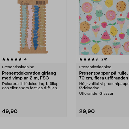
4.5av 5 stjärnor
recensioner
recensioner
4
241
Presentinslagning
Presentinslagning
Presentdekoration girlang
Presentpapper på rulle,
med vimplar, 2 m, FSC
70 cm, flera utföranden
Dekorera till födelsedag, bröllop,
Högkvalitativt presentpappe
dop eller andra festliga tillfällen.
födelsedag...
Presentd...
Utförande:
Glassar
49,90
29,90