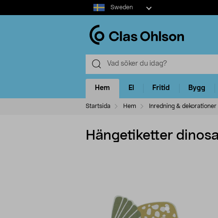
Select
Sweden
market
Hem
El
Fritid
Bygg
Startsida
Hem
Inredning & dekorationer
Hängetiketter dinos