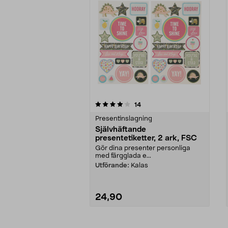
0av 5 stjärnor
5.0av 5 stjärnor
recensioner
14
Presentinslagning
Självhäftande
presentetiketter, 2 ark, FSC
Gör dina presenter personliga
med färgglada e...
Utförande:
Kalas
24,90