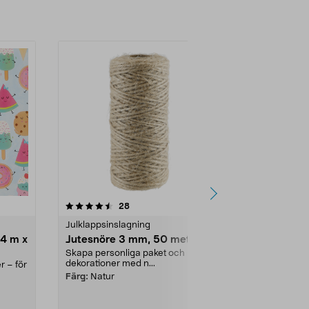
4.5 av 5 stjärnor
recensioner
4.5
28
4
Julklappsinslagning
Presentinsla
 4 m x
Jutesnöre 3 mm, 50 meter
Cellofan, 7
Skapa personliga paket och
Slå in en pre
dekorationer med n...
eller en prese
r – för
sätt. Cello...
Färg:
Natur