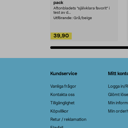
pack
Aftonbladets "självklara favorit” i
test av d...
Utförande:
Grå/beige
39,90
Lägg i varukorg
Sidfot
Kundservice
Mitt kont
Vanliga frågor
Logga in/R
Kontakta oss
Glömt lös
Tillgänglighet
Min inform
Köpvillkor
Min orderh
Retur / reklamation
Elavfall