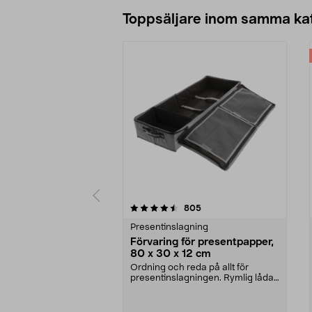
Lägg i varukorg
Toppsäljare inom samma ka
5 av 5 stjärnor
4.0 av 5 stjärnor
recensioner
805
Presentinslagning
Förvaring för presentpapper,
80 x 30 x 12 cm
Ordning och reda på allt för
presentinslagningen. Rymlig låda
med plats för pres...