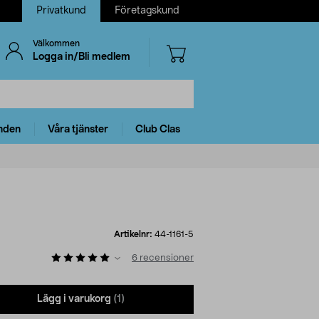
Privatkund
Företagskund
Välkommen
Logga in/Bli medlem
nden
Våra tjänster
Club Clas
Artikelnr:
44-1161-5
6
recensioner
Lägg i varukorg
(1)