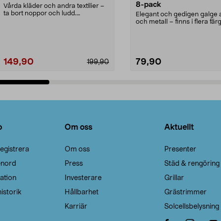
8-pack
Vårda kläder och andra textilier –
ta bort noppor och ludd.
Elegant och gedigen galge a
Noppborttagaren fräs...
och metall – finns i flera färg
Galge med sv...
149,90
79,90
199,90
Lägg i varukorg
Lägg i varukorg
o
Om oss
Aktuellt
egistrera
Om oss
Presenter
enord
Press
Städ & rengöring
ation
Investerare
Grillar
istorik
Hållbarhet
Grästrimmer
Karriär
Solcellsbelysning