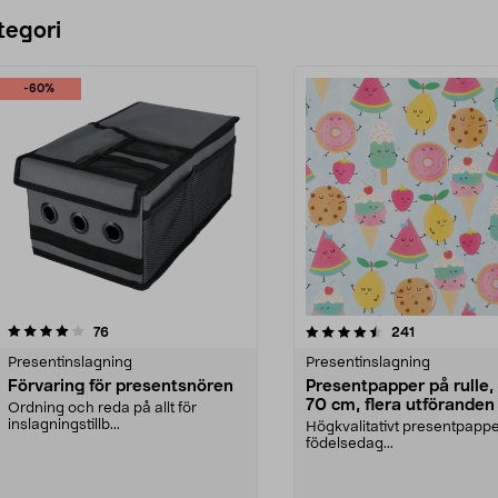
Lägg i varukorg
Lägg i varukorg
tegori
-60%
4.5 av 5 stjärnor
recensioner
4.5 av 5 stjärnor
recensioner
76
241
Presentinslagning
Presentinslagning
Förvaring för presentsnören
Presentpapper på rulle,
70 cm, flera utföranden
Ordning och reda på allt för
inslagningstillb...
Högkvalitativt presentpappe
födelsedag...