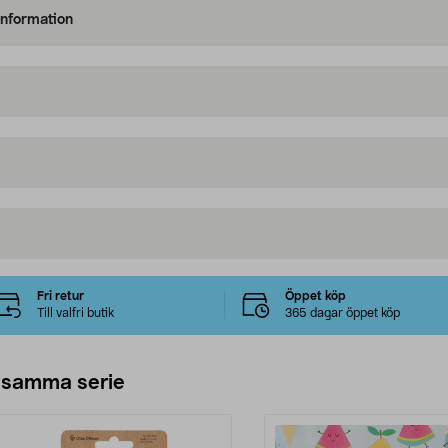
information
Fri retur
Öppet köp
Till valfri butik
365 dagar öppet köp
 samma serie