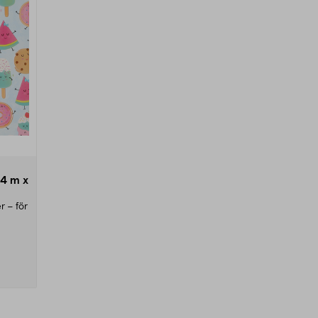
 4 m x
r – för