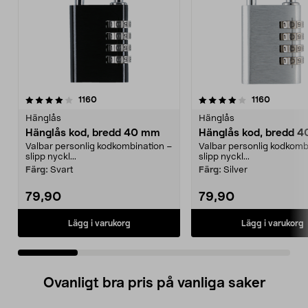
4.0 av 5 stjärnor
recensioner
4.5 av 5 stjärnor
recension
1160
1160
Hänglås
Hänglås
Hänglås kod, bredd 40 mm
Hänglås kod, bredd 
Valbar personlig kodkombination –
Valbar personlig kodkomb
slipp nyckl...
slipp nyckl...
Färg:
Svart
Färg:
Silver
79,90
79,90
Lägg i varukorg
Lägg i varukorg
Ovanligt bra pris på vanliga saker