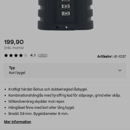
199,90
(inkl. moms)
4.1
(
282
)
Artikelnr:
41-1037
Select
Typ
variant
Kort bygel
Kraftigt härdat låshus och dubbelreglad låsbygel.
Kombinationshänglås med fyrsiffrig kod för släpvagn, grind eller skåp.
Silikonöverdrag skyddar mot repor.
Hänglåset finns med kort eller lång bygel.
Bredd: 59 mm. Bygeldiameter 8 mm.
Mer information