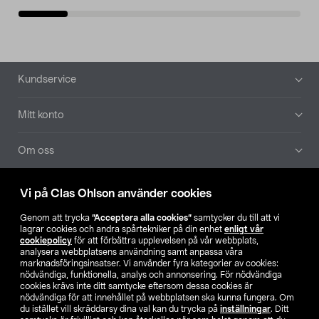
Sidfot
Kundservice
Mitt konto
Om oss
Aktuellt
Vi på Clas Ohlson använder cookies
Genom att trycka
”Acceptera alla cookies”
samtycker du till att vi
Våra bolag
lagrar cookies och andra spårtekniker på din enhet
enligt vår
cookiepolicy
för att förbättra upplevelsen på vår webbplats,
analysera webbplatsens användning samt anpassa våra
Hitta butik
marknadsföringsinsatser. Vi använder fyra kategorier av cookies:
nödvändiga, funktionella, analys och annonsering. För nödvändiga
cookies krävs inte ditt samtycke eftersom dessa cookies är
SE
NO
FI
nödvändiga för att innehållet på webbplatsen ska kunna fungera. Om
du istället vill skräddarsy dina val kan du trycka på
inställningar
. Ditt