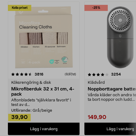
Kolla priset
-25%
4.0av 5 stjärnor
recensioner
4.5av 5 stjärnor
recensio
3816
3254
(9,97/st)
Köksrengöring & disk
Klädvård
Mikrofiberduk 32 x 31 cm, 4-
Noppborttagare batter
pack
Vårda kläder och andra tex
ta bort noppor och ludd.
Aftonbladets "självklara favorit” i
Noppborttagaren fräs...
test av d...
Utförande:
Grå/beige
39,90
149,90
Lägg i varukorg
Lägg i varukorg