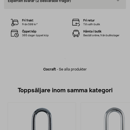
Experten svarar
(2 besvarade frågor)
Fri frakt
Fri retur
Från 599 kr*
Till valfri butik
Öppet köp
Hämta i butik
365 dagar öppet köp
Beställ online, från butikslager
Cocraft
-
Se alla produkter
Toppsäljare inom samma kategori