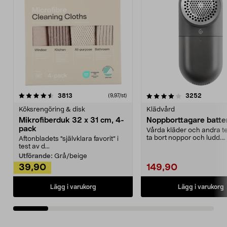
4.0av 5 stjärnor
recensioner
4.5av 5 stjärnor
recensio
3813
3252
(9,97/st)
Köksrengöring & disk
Klädvård
Mikrofiberduk 32 x 31 cm, 4-
Noppborttagare batter
pack
Vårda kläder och andra tex
ta bort noppor och ludd.
Aftonbladets "självklara favorit” i
Noppborttagaren fräs...
test av d...
Utförande:
Grå/beige
39,90
149,90
Lägg i varukorg
Lägg i varukorg