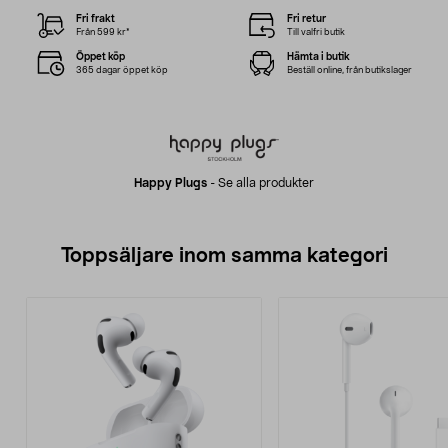
Fri frakt
Fri retur
Från 599 kr*
Till valfri butik
Öppet köp
Hämta i butik
365 dagar öppet köp
Beställ online, från butikslager
Happy Plugs
-
Se alla produkter
Toppsäljare inom samma kategori