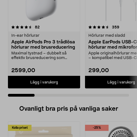
4.5 av 5 stjärnor
recensioner
4.5 av 5 stjärnor
recension
82
359
In-ear hörlurar
Hörlurar med sladd
Apple AirPods Pro 3 trådlösa
Apple EarPods USB-C
hörlurar med brusreducering
hörlurar med mikrofo
Maximal tystnad – dubbelt så
Apple originalhörlurar 
effektiv brusreducering som
– kompatibel med USB-C
föregångaren. Apple Air...
med iOS 10 eller...
2599,00
299,00
Lägg i varukorg
Lägg i varukorg
Ovanligt bra pris på vanliga saker
Kolla priset
-25%