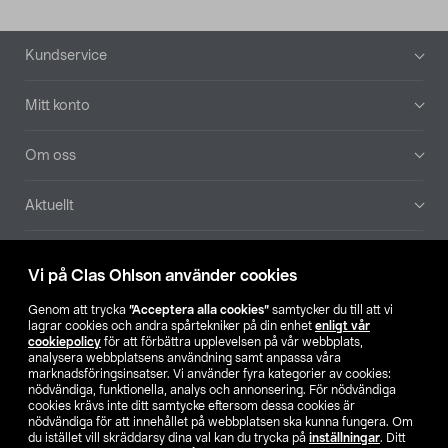
Sidfot
Kundservice
Mitt konto
Om oss
Aktuellt
Våra bolag
Vi på Clas Ohlson använder cookies
Hitta butik
Genom att trycka
”Acceptera alla cookies”
samtycker du till att vi
lagrar cookies och andra spårtekniker på din enhet
enligt vår
cookiepolicy
för att förbättra upplevelsen på vår webbplats,
SE
NO
FI
analysera webbplatsens användning samt anpassa våra
marknadsföringsinsatser. Vi använder fyra kategorier av cookies:
nödvändiga, funktionella, analys och annonsering. För nödvändiga
cookies krävs inte ditt samtycke eftersom dessa cookies är
nödvändiga för att innehållet på webbplatsen ska kunna fungera. Om
du istället vill skräddarsy dina val kan du trycka på
inställningar
. Ditt