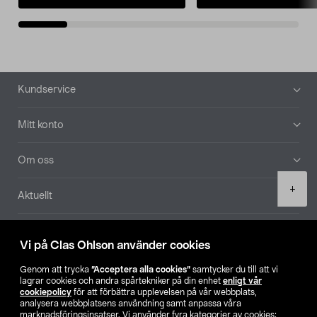
Sidfot
Kundservice
Mitt konto
Om oss
Product
+
Aktuellt
quantity
Våra bolag
Vi på Clas Ohlson använder cookies
Hitta butik
Genom att trycka
”Acceptera alla cookies”
samtycker du till att vi
lagrar cookies och andra spårtekniker på din enhet
enligt vår
cookiepolicy
för att förbättra upplevelsen på vår webbplats,
SE
NO
FI
analysera webbplatsens användning samt anpassa våra
marknadsföringsinsatser. Vi använder fyra kategorier av cookies: