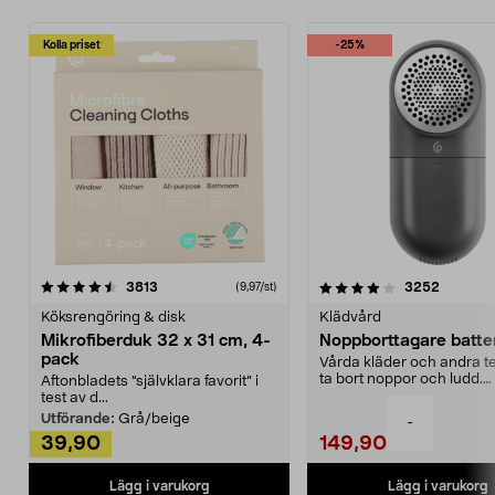
Kolla priset
-25%
4.0av 5 stjärnor
recensioner
4.5av 5 stjärnor
recensio
3813
3252
(9,97/st)
Köksrengöring & disk
Klädvård
Mikrofiberduk 32 x 31 cm, 4-
Noppborttagare batter
pack
Vårda kläder och andra tex
ta bort noppor och ludd.
Aftonbladets "självklara favorit” i
Noppborttagaren fräs...
test av d...
Utförande:
Grå/beige
-
39,90
149,90
Lägg i varukorg
Lägg i varukorg