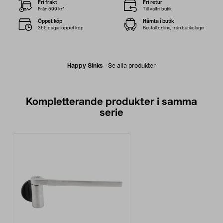
Fri frakt
Fri retur
Från 599 kr*
Till valfri butik
Öppet köp
Hämta i butik
365 dagar öppet köp
Beställ online, från butikslager
Happy Sinks
-
Se alla produkter
Kompletterande produkter i samma
serie