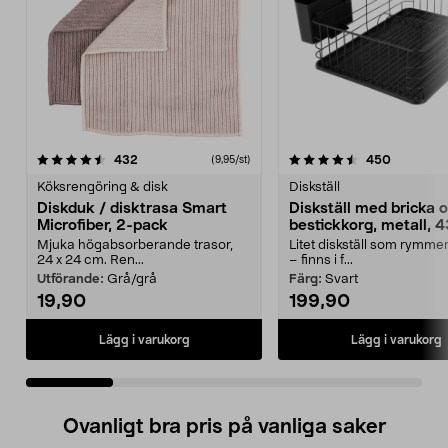
4.5 av 5 stjärnor
recensioner
4.5 av 5 stjärnor
recension
432
450
(9,95/st)
Köksrengöring & disk
Diskställ
Diskduk / disktrasa Smart
Diskställ med bricka 
Microfiber, 2-pack
bestickkorg, metall, 
Mjuka högabsorberande trasor,
Litet diskställ som rymme
24 x 24 cm. Ren...
– finns i f...
Utförande:
Grå/grå
Färg:
Svart
19,90
199,90
Lägg i varukorg
Lägg i varukorg
Ovanligt bra pris på vanliga saker