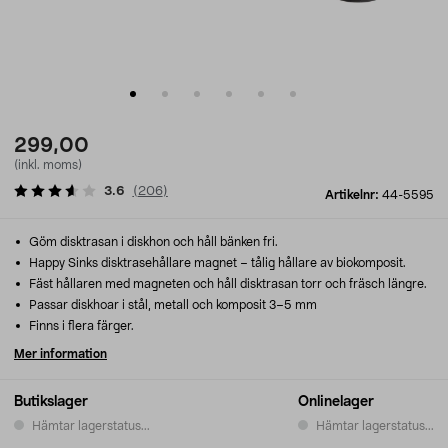
299,00
(inkl. moms)
3.6
(
206
)
Artikelnr:
44-5595
Göm disktrasan i diskhon och håll bänken fri.
Happy Sinks disktrasehållare magnet – tålig hållare av biokomposit.
Fäst hållaren med magneten och håll disktrasan torr och fräsch längre.
Passar diskhoar i stål, metall och komposit 3–5 mm
Finns i flera färger.
Mer information
Butikslager
Onlinelager
Hämtar lagerstatus...
Hämtar lagerstatus...