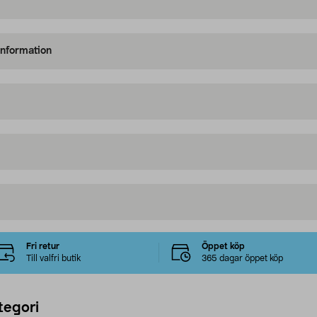
information
Fri retur
Öppet köp
Till valfri butik
365 dagar öppet köp
tegori