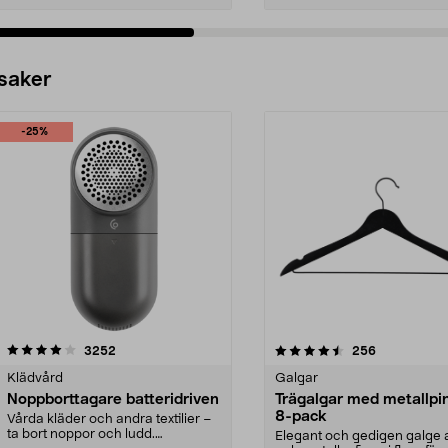
 saker
-25%
4.5av 5 stjärnor
recensioner
4.0av 5 stjärnor
recensioner
3252
256
Klädvård
Galgar
Noppborttagare batteridriven
Trägalgar med metallpi
8-pack
Vårda kläder och andra textilier –
ta bort noppor och ludd.
Elegant och gedigen galge a