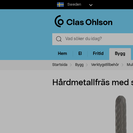
Select
Sweden
market
Hem
El
Fritid
Bygg
Startsida
Bygg
Verktygstillbehör
Mul
Hårdmetallfräs med 