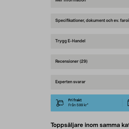
Mer information
Specifikationer, dokument och ev. faro
Trygg E-Handel
Recensioner
(29)
Experten svarar
Fri frakt
Från 599 kr*
Toppsäljare inom samma ka