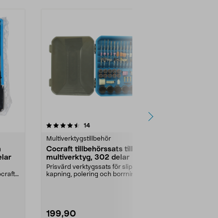
4.5 av 5 stjärnor
recensioner
5.0
14
2
Multiverktygstillbehör
Multiverktygst
h
Cocraft tillbehörssats till
Spindel Spe
elar
multiverktyg, 302 delar
Spindel till E
tillbehören, b
Prisvärd verktygssats för slipning,
tillbehör utan 
ocraft
kapning, polering och borrning.
Cocraft till...
199,90
169,90