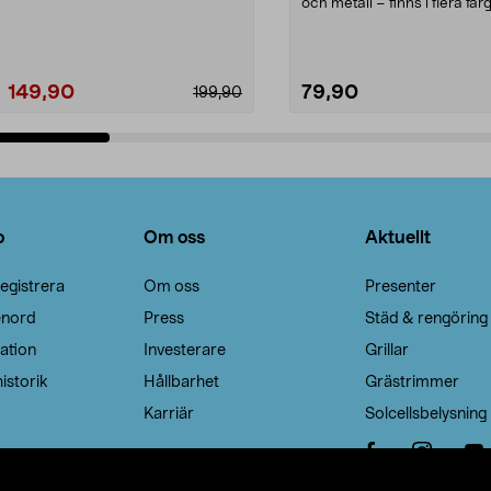
Noppborttagaren fräs...
och metall – finns i flera färg
Galge med sv...
149,90
79,90
199,90
Lägg i varukorg
Lägg i varukorg
o
Om oss
Aktuellt
egistrera
Om oss
Presenter
enord
Press
Städ & rengöring
ation
Investerare
Grillar
istorik
Hållbarhet
Grästrimmer
Karriär
Solcellsbelysning