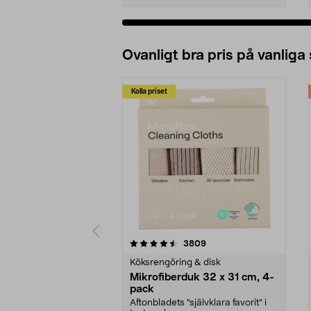
Ovanligt bra pris på vanliga
Kolla priset
5av 5 stjärnor
4.0av 5 stjärnor
recensioner
3809
Köksrengöring & disk
Mikrofiberduk 32 x 31 cm, 4-
pack
Aftonbladets "självklara favorit” i