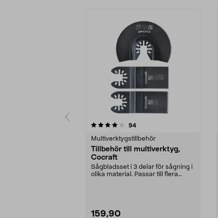
0 av 5 stjärnor
5.0 av 5 stjärnor
recensioner
94
Multiverktygstillbehör
Tillbehör till multiverktyg,
Cocraft
Sågbladsset i 3 delar för sågning i
olika material. Passar till flera
multiverkt...
159,90