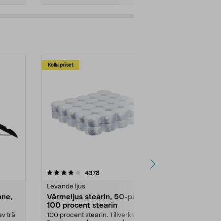
Kolla priset
Multibuy
4.5av 5 stjärnor
recensioner
4.5
4378
2
Levande ljus
Rengöringsm
nne,
Värmeljus stearin, 50-pack,
Bikarbonat
100 procent stearin
Ett allsidigt 
städning och 
v trä
100 procent stearin. Tillverkade i