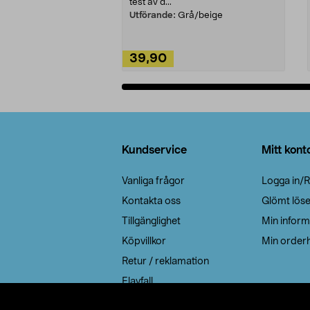
test av d...
Utförande:
Grå/beige
39,90
Lägg i varukorg
Sidfot
Kundservice
Mitt kont
Vanliga frågor
Logga in/R
Kontakta oss
Glömt lös
Tillgänglighet
Min inform
Köpvillkor
Min orderh
Retur / reklamation
Elavfall
Cookie policy