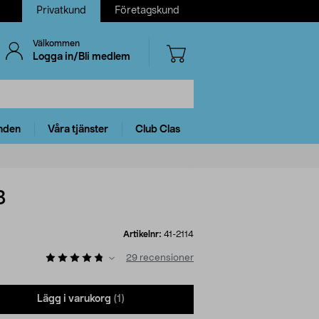
Privatkund
Företagskund
Välkommen
Logga in/Bli medlem
nden
Våra tjänster
Club Clas
3
Artikelnr:
41-2114
29
recensioner
Lägg i varukorg
(1)