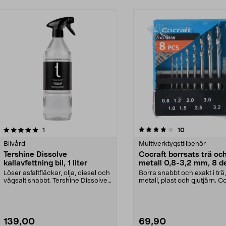
4.0 av 5 stjärnor
recensioner
4.5 av 5 stjärnor
recensioner
1
10
Bilvård
Multiverktygstillbehör
Tershine Dissolve
Cocraft borrsats trä oc
kallavfettning bil, 1 liter
metall 0,8-3,2 mm, 8 d
Löser asfaltfläckar, olja, diesel och
Borra snabbt och exakt i trä,
vägsalt snabbt. Tershine Dissolve
metall, plast och gjutjärn. C
– effekt...
borrsats – sna...
139,00
69,90