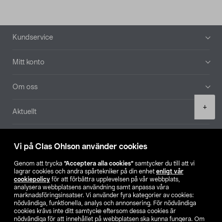
Sidfot
Kundservice
Mitt konto
Om oss
Product
+
Aktuellt
quantity
Våra bolag
Vi på Clas Ohlson använder cookies
Hitta butik
Genom att trycka
”Acceptera alla cookies”
samtycker du till att vi
lagrar cookies och andra spårtekniker på din enhet
enligt vår
cookiepolicy
för att förbättra upplevelsen på vår webbplats,
SE
NO
FI
analysera webbplatsens användning samt anpassa våra
marknadsföringsinsatser. Vi använder fyra kategorier av cookies:
nödvändiga, funktionella, analys och annonsering. För nödvändiga
cookies krävs inte ditt samtycke eftersom dessa cookies är
nödvändiga för att innehållet på webbplatsen ska kunna fungera. Om