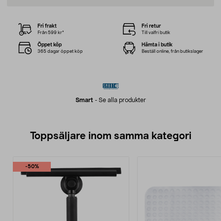
Fri frakt
Fri retur
Från 599 kr*
Till valfri butik
Öppet köp
Hämta i butik
365 dagar öppet köp
Beställ online, från butikslager
Smart
-
Se alla produkter
Toppsäljare inom samma kategori
-50%