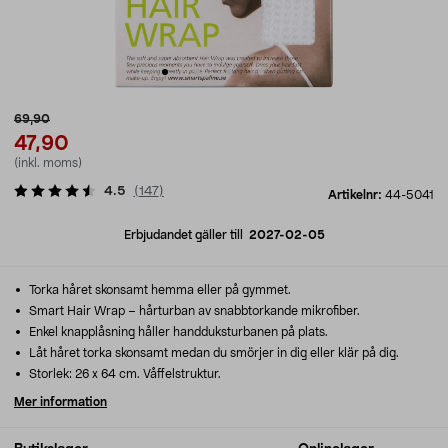
69,90
47,90
(inkl. moms)
4.5
(
147
)
Artikelnr:
44-5041
Erbjudandet gäller till
2027-02-05
Torka håret skonsamt hemma eller på gymmet.
Smart Hair Wrap – hårturban av snabbtorkande mikrofiber.
Enkel knapplåsning håller handduksturbanen på plats.
Låt håret torka skonsamt medan du smörjer in dig eller klär på dig.
Storlek: 26 x 64 cm. Våffelstruktur.
Mer information