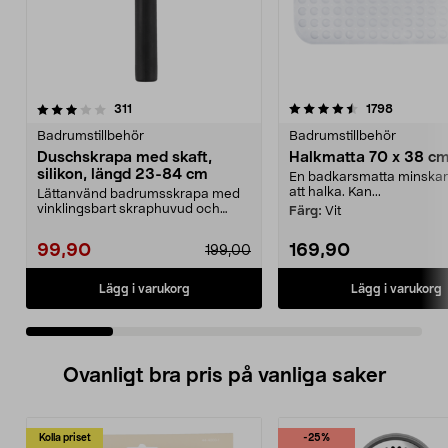
4.5 av 5 stjärnor
recensioner
4.0 av 5 stjärnor
recension
311
1798
Badrumstillbehör
Badrumstillbehör
Duschskrapa med skaft,
Halkmatta 70 x 38 c
silikon, längd 23-84 cm
En badkarsmatta minskar
att halka. Kan...
Lättanvänd badrumsskrapa med
vinklingsbart skraphuvud och
Färg:
Vit
silikonblad. Duschskra...
99,90
169,90
199,00
Lägg i varukorg
Lägg i varukorg
Ovanligt bra pris på vanliga saker
Kolla priset
-25%