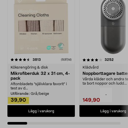
4.0av 5 stjärnor
recensioner
4.5av 5 stjärnor
recensio
3813
3252
(9,97/st)
Köksrengöring & disk
Klädvård
Mikrofiberduk 32 x 31 cm, 4-
Noppborttagare batter
pack
Vårda kläder och andra tex
ta bort noppor och ludd.
Aftonbladets "självklara favorit” i
Noppborttagaren fräs...
test av d...
Utförande:
Grå/beige
-
39,90
149,90
Lägg i varukorg
Lägg i varukorg