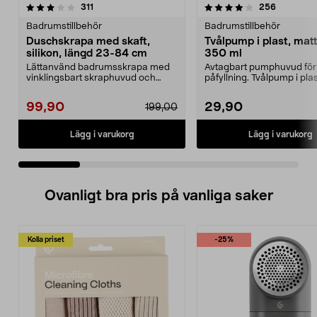
4.0 av 5 stjärnor
recensioner
3.5 av 5 stjärnor
recension
311
256
Badrumstillbehör
Badrumstillbehör
Duschskrapa med skaft,
Tvålpump i plast, matt
silikon, längd 23-84 cm
350 ml
Lättanvänd badrumsskrapa med
Avtagbart pumphuvud för
vinklingsbart skraphuvud och
påfyllning. Tvålpump i pl
silikonblad. Duschskra...
elegant mattsvar...
99,90
29,90
199,00
Lägg i varukorg
Lägg i varukorg
Ovanligt bra pris på vanliga saker
Kolla priset
-25%