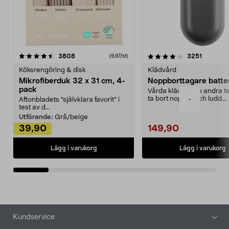
4.0av 5 stjärnor
recensioner
4.5av 5 stjärnor
recensio
3808
3251
(9,97/st)
Köksrengöring & disk
Klädvård
Mikrofiberduk 32 x 31 cm, 4-
Noppborttagare batter
pack
Vårda kläder och andra tex
ta bort noppor och ludd.
-
Aftonbladets "självklara favorit” i
Noppborttagaren fräs...
test av d...
Utförande:
Grå/beige
39,90
149,90
Lägg i varukorg
Lägg i varukorg
Sidfot
Kundservice