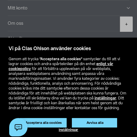
Mitt konto
Product
Om oss
+
quantity
Aktuellt
Vi på Clas Ohlson använder cookies
Våra bolag
Genom att trycka
”Acceptera alla cookies”
samtycker du till att vi
lagrar cookies och andra spårtekniker på din enhet
enligt vår
Hitta butik
cookiepolicy
för att förbättra upplevelsen på vår webbplats,
analysera webbplatsens användning samt anpassa våra
marknadsföringsinsatser. Vi använder fyra kategorier av cookies:
nödvändiga, funktionella, analys och annonsering. För nödvändiga
SE
NO
FI
cookies krävs inte ditt samtycke eftersom dessa cookies är
nödvändiga för att innehållet på webbplatsen ska kunna fungera. Om
du istället vill skräddarsy dina val kan du trycka på
inställningar
. Ditt
samtycke är frivilligt och kan återkallas när som helst genom att du
ändrar i dina cookie-inställningar eller kontaktar oss för guidning.
Acceptera alla cookies
Avvisa alla
Köpvillkor
Privacy statement
Klubbvillkor
För företag
Lägg i varukorg
(1)
Inställningar
Ändra till priser exklusive moms