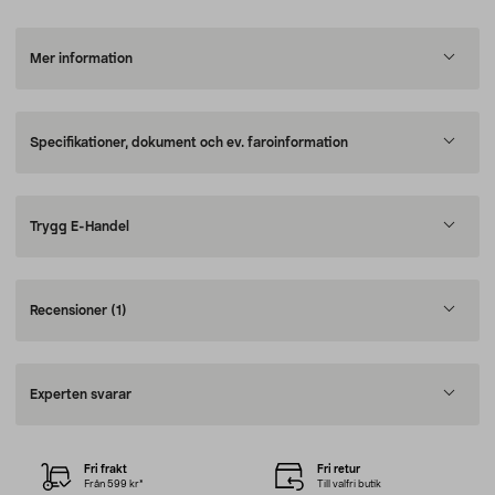
Mer information
Specifikationer, dokument och ev. faroinformation
Trygg E-Handel
Recensioner
(1)
Experten svarar
Fri frakt
Fri retur
Från 599 kr*
Till valfri butik