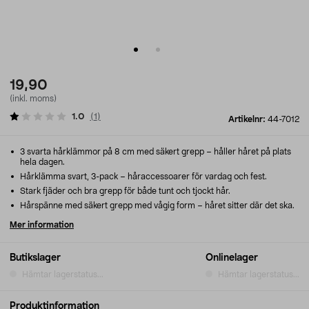
19,90
(inkl. moms)
1.0
(
1
)
Artikelnr:
44-7012
3 svarta hårklämmor på 8 cm med säkert grepp – håller håret på plats
hela dagen.
Hårklämma svart, 3-pack – håraccessoarer för vardag och fest.
Stark fjäder och bra grepp för både tunt och tjockt hår.
Hårspänne med säkert grepp med vågig form – håret sitter där det ska.
Mer information
Butikslager
Onlinelager
Hämtar lagerstatus...
Hämtar lagerstatus...
Produktinformation