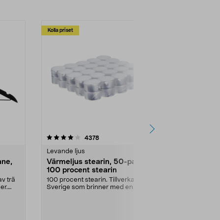
Kolla priset
Multibuy
4.5av 5 stjärnor
recensioner
4.5
4378
2
Levande ljus
Rengöringsm
nne,
Värmeljus stearin, 50-pack,
Bikarbonat
100 procent stearin
Ett allsidigt 
städning och 
v trä
100 procent stearin. Tillverkade i
ute. Städa med
er.
Sverige som brinner med en
vacker och sotfri ...