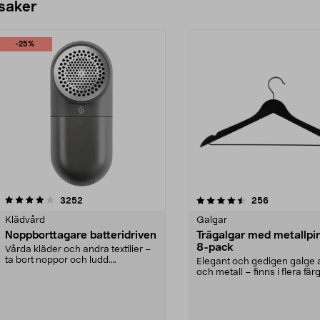
 saker
-25%
4.5av 5 stjärnor
recensioner
4.0av 5 stjärnor
recensioner
3252
256
Klädvård
Galgar
Noppborttagare batteridriven
Trägalgar med metallpi
8-pack
Vårda kläder och andra textilier –
ta bort noppor och ludd.
Elegant och gedigen galge a
Noppborttagaren fräs...
och metall – finns i flera färg
Galge med sv...