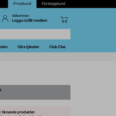
Privatkund
Företagskund
Välkommen
Logga in/Bli medlem
nden
Våra tjänster
Club Clas
t
er
liknande produkter.