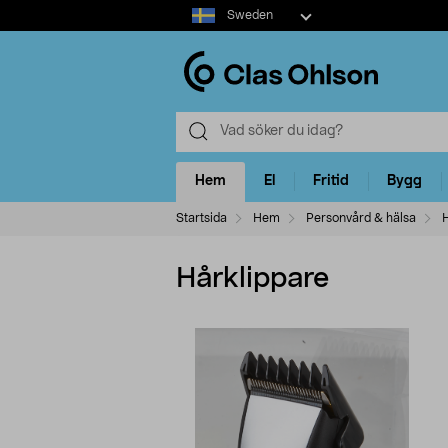
Select
Sweden
market
Hem
El
Fritid
Bygg
Startsida
Hem
Personvård & hälsa
H
Hårklippare