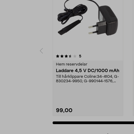
5av 5 stjärnor
recensioner
5
0.0av 5 stjärnor
Hem reservdelar
Laddare 4,5 V DC/1000 mAh
Till hårklippare Coline:34-4104, G-
830234-9950, G-990144-1576,
44-1576.
99,00
Lägg i varukorg