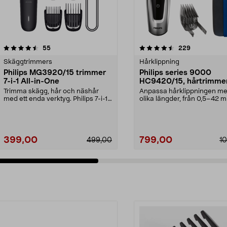
4.5 av 5 stjärnor
recensioner
4.0 av 5 stjärnor
recensioner
55
229
Skäggtrimmers
Hårklippning
Philips MG3920/15 trimmer
Philips series 9000
7-i-1 All-in-One
HC9420/15, hårtrimme
Trimma skägg, hår och näshår
Anpassa hårklippningen m
med ett enda verktyg. Philips 7-i-1
olika längder, från 0,5–42 
trimmer med sjä...
Philips hårtrimmer ...
399,00
799,00
499,00
1