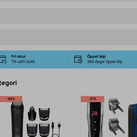
Fri retur
Öppet köp
Till valfri butik
365 dagar öppet köp
tegori
-20%
-27%