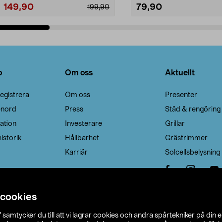
149,90
79,90
199,90
Lägg i varukorg
Lägg i varukorg
o
Om oss
Aktuellt
egistrera
Om oss
Presenter
enord
Press
Städ & rengöring
ation
Investerare
Grillar
istorik
Hållbarhet
Grästrimmer
Karriär
Solcellsbelysning
 cookies
”
samtycker du till att vi lagrar cookies och andra spårtekniker på din 