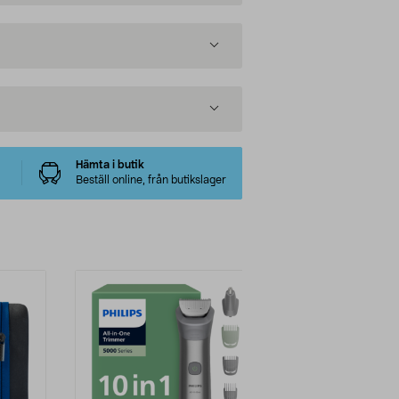
Hämta i butik
Beställ online, från butikslager