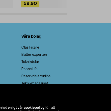
59,90
49,90
Lägg i varukorg
Lägg
Våra bolag
Clas Fixare
Batteriexperten
Teknikdelar
PhoneLife
Reservdelaronline
Teknikmagasinet
enhet
enligt vår cookiepolicy
för att