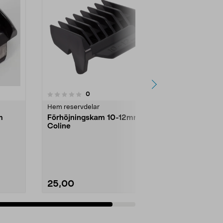
recensioner
0
Hem reservdelar
m
Förhöjningskam 10-12mm
Coline
25,00
Lägg i varukorg