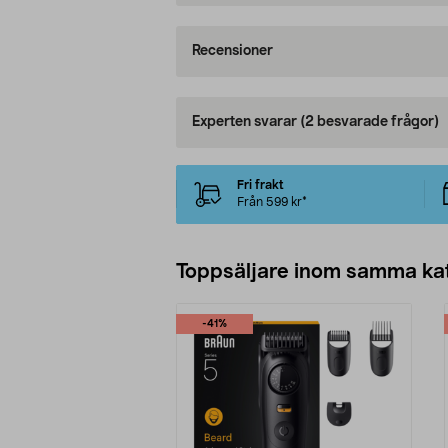
Recensioner
Experten svarar
(2 besvarade frågor)
Fri frakt
Från 599 kr*
Toppsäljare inom samma ka
-41%