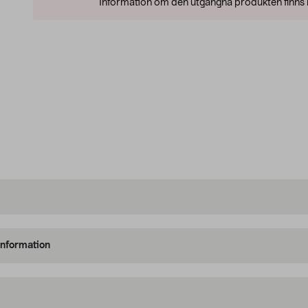
Information om den utgångna produkten finns l
information