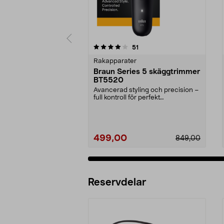
0 av 5 stjärnor
4.5 av 5 stjärnor
recensioner
51
Rakapparater
Braun Series 5 skäggtrimmer
BT5520
Avancerad styling och precision –
full kontroll för perfekt
skäggtrimning. Braun...
499,00
849,00
Reservdelar