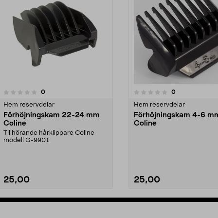
recensioner
recensioner
0
0
0.0 av 5 stjärnor
0.0 av 5 stjärnor
Hem reservdelar
Hem reservdelar
Förhöjningskam 22-24 mm
Förhöjningskam 4-6 m
Coline
Coline
Tillhörande hårklippare Coline
modell G-9901.
25,00
25,00
Se varianter
Se varianter