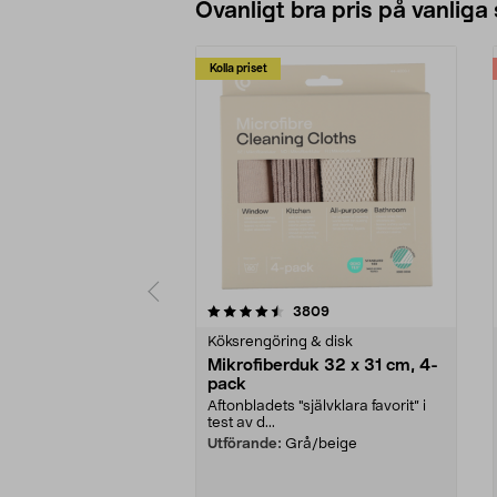
Ovanligt bra pris på vanliga
Kolla priset
5av 5 stjärnor
4.0av 5 stjärnor
recensioner
3809
Köksrengöring & disk
Mikrofiberduk 32 x 31 cm, 4-
pack
Aftonbladets "självklara favorit” i
test av d...
Utförande:
Grå/beige