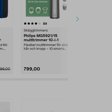
4.0 av 5 stjärnor
recensioner
4.0
89
3
Skäggtrimmers
Hårklippning
Philips MG5921/15
Frisörsax, 1
r
multitrimmer 10-i-1
Fixa frisyre
vassa snitt. K
ed 60
Flexibel multitrimmer för skägg,
skär av rostfrit
mm.
hår och kropp – 10 smarta
tillbehör. Philips 10...
799,00
149,90
099,00