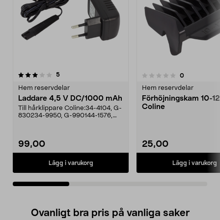
recensioner
5
recensioner
0
0.0 av 5 stjärnor
0.0av 5 stjärnor
Hem reservdelar
Hem reservdelar
Laddare 4,5 V DC/1000 mAh
Förhöjningskam 10-
Coline
Till hårklippare Coline:34-4104, G-
830234-9950, G-990144-1576,
44-1576.
99,00
25,00
Lägg i varukorg
Lägg i varukorg
Ovanligt bra pris på vanliga saker