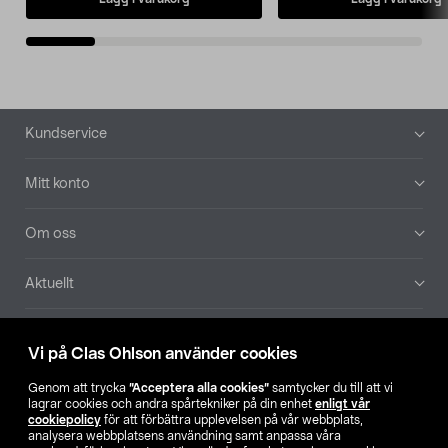
Sidfot
Kundservice
Mitt konto
Om oss
Aktuellt
Våra bolag
Vi på Clas Ohlson använder cookies
Hitta butik
Genom att trycka
”Acceptera alla cookies”
samtycker du till att vi
lagrar cookies och andra spårtekniker på din enhet
enligt vår
cookiepolicy
för att förbättra upplevelsen på vår webbplats,
SE
NO
FI
analysera webbplatsens användning samt anpassa våra