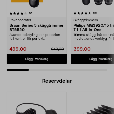
4.5 av 5 stjärnor
recensioner
4.5 av 5 stjärnor
recensione
51
55
Rakapparater
Skäggtrimmers
Braun Series 5 skäggtrimmer
Philips MG3920/15 t
BT5520
7-i-1 All-in-One
Avancerad styling och precision –
Trimma skägg, hår och n
full kontroll för perfekt
med ett enda verktyg. Phili
skäggtrimning. Braun...
trimmer med sjä...
499,00
399,00
849,00
Lägg i varukorg
Lägg i varukorg
Reservdelar