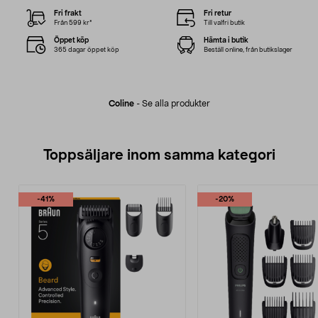
Fri frakt
Fri retur
Från 599 kr*
Till valfri butik
Öppet köp
Hämta i butik
365 dagar öppet köp
Beställ online, från butikslager
Coline
-
Se alla produkter
Toppsäljare inom samma kategori
-41%
-20%