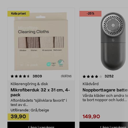
Kolla priset
-25%
4.0av 5 stjärnor
recensioner
4.5av 5 stjärnor
recensio
3809
3252
(9,97/st)
Köksrengöring & disk
Klädvård
Mikrofiberduk 32 x 31 cm, 4-
Noppborttagare batter
pack
Vårda kläder och andra tex
ta bort noppor och ludd.
Aftonbladets "självklara favorit” i
Noppborttagaren fräs...
test av d...
Utförande:
Grå/beige
39,90
149,90
Lägg i varukorg
Lägg i varukorg