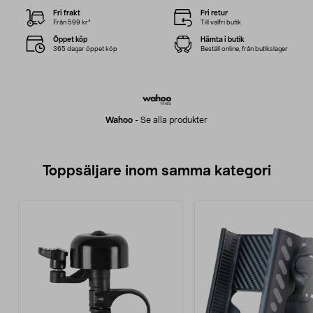
Fri frakt
Fri retur
Från 599 kr*
Till valfri butik
Öppet köp
Hämta i butik
365 dagar öppet köp
Beställ online, från butikslager
Wahoo
-
Se alla produkter
Toppsäljare inom samma kategori