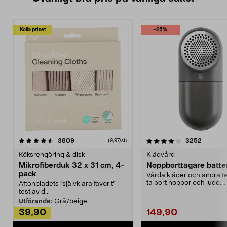
Kolla priset
-25%
4.0av 5 stjärnor
recensioner
4.5av 5 stjärnor
recensio
3809
3252
(9,97/st)
Köksrengöring & disk
Klädvård
Mikrofiberduk 32 x 31 cm, 4-
Noppborttagare batter
pack
Vårda kläder och andra tex
ta bort noppor och ludd.
Aftonbladets "självklara favorit” i
Noppborttagaren fräs...
test av d...
Utförande:
Grå/beige
39,90
149,90