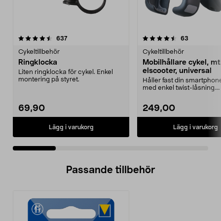
4.5 av 5 stjärnor
recensioner
4.0 av 5 stjärnor
recensione
637
63
Cykeltillbehör
Cykeltillbehör
Ringklocka
Mobilhållare cykel, mt
elscooter, universal
Liten ringklocka för cykel. Enkel
montering på styret.
Håller fast din smartphon
med enkel twist-låsning.
Mobilhållare cykel, e...
69,90
249,00
Lägg i varukorg
Lägg i varukorg
Passande tillbehör