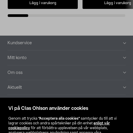
Lägg i varukorg
Lägg i varukorg
Sidfot
Kundservice
Mitt konto
Om oss
Aktuellt
Våra bolag
Vi på Clas Ohlson använder cookies
Hitta butik
Genom att trycka
”Acceptera alla cookies”
samtycker du till att vi
lagrar cookies och andra spårtekniker på din enhet
enligt vår
cookiepolicy
för att förbättra upplevelsen på vår webbplats,
SE
NO
FI
analysera webbplatsens användning samt anpassa våra