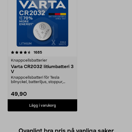
recensioner
1685
Knappcellsbatterier
Varta CR2032 litiumbatteri 3
V
Knappcellsbatteri för Tesla
bilnyckel, batteriljus, stoppur,
pulsband. 3 V litiu...
49,90
Lägg i varukorg
Ovanligt bra pris på vanliga saker