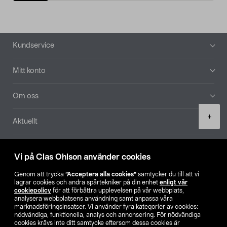
Sidfot
Kundservice
Mitt konto
Om oss
Product
+
Aktuellt
quantity
Våra bolag
Vi på Clas Ohlson använder cookies
Hitta butik
Genom att trycka
”Acceptera alla cookies”
samtycker du till att vi
lagrar cookies och andra spårtekniker på din enhet
enligt vår
cookiepolicy
för att förbättra upplevelsen på vår webbplats,
SE
NO
FI
analysera webbplatsens användning samt anpassa våra
marknadsföringsinsatser. Vi använder fyra kategorier av cookies:
nödvändiga, funktionella, analys och annonsering. För nödvändiga
cookies krävs inte ditt samtycke eftersom dessa cookies är