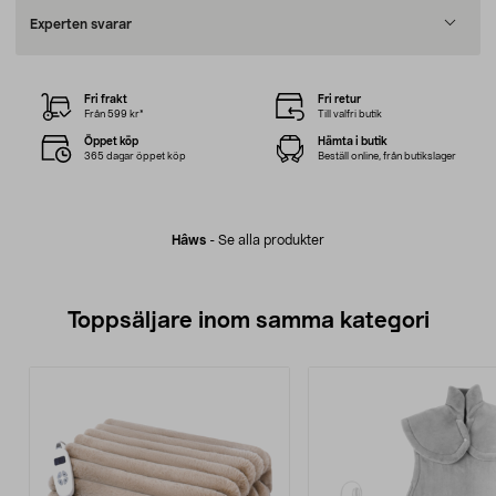
Experten svarar
Fri frakt
Fri retur
Från 599 kr*
Till valfri butik
Öppet köp
Hämta i butik
365 dagar öppet köp
Beställ online, från butikslager
Hâws
-
Se alla produkter
Toppsäljare inom samma kategori