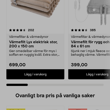
4.5 av 5 stjärnor
recensioner
4.5 av 5 stjärnor
recension
202
385
Värmefiltar & värmedynor
Värmefiltar & värmedyno
Värmefilt Lyx elektrisk stor,
Värmefilt för rygg och 
200 x 150 cm
84 x 61 cm
Ger omedelbar värme för mys i
Sjunk ner i mjuk fleece o
soffan en ruggig kväll. Extra stor,
behaglig värme. Värmefilt 
supermjuk värm...
och rygg – värme...
699,00
399,00
Lägg i varukorg
Lägg i varukorg
Ovanligt bra pris på vanliga saker