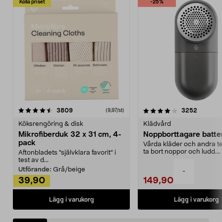
Kolla priset
-25%
4.0av 5 stjärnor
recensioner
4.5av 5 stjärnor
recensio
3809
3252
(9,97/st)
Köksrengöring & disk
Klädvård
Mikrofiberduk 32 x 31 cm, 4-
Noppborttagare batter
pack
Vårda kläder och andra tex
ta bort noppor och ludd.
Aftonbladets "självklara favorit” i
Noppborttagaren fräs...
test av d...
Utförande:
Grå/beige
-
39,90
149,90
Lägg i varukorg
Lägg i varukorg