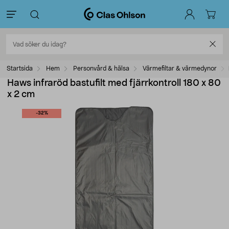
Startsida
Hem
Personvård & hälsa
Värmefiltar & värmedynor
Haws infraröd bastufilt med fjärrkontroll 180 x 80
x 2 cm
-32%