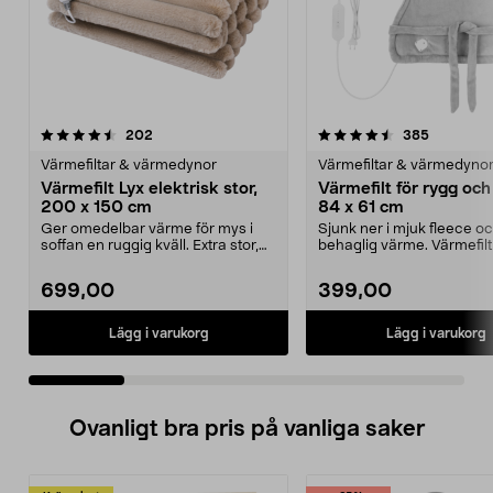
4.5 av 5 stjärnor
recensioner
4.5 av 5 stjärnor
recension
202
385
Värmefiltar & värmedynor
Värmefiltar & värmedyno
Värmefilt Lyx elektrisk stor,
Värmefilt för rygg och 
200 x 150 cm
84 x 61 cm
Ger omedelbar värme för mys i
Sjunk ner i mjuk fleece o
soffan en ruggig kväll. Extra stor,
behaglig värme. Värmefilt 
supermjuk värm...
och rygg – värme...
699,00
399,00
Lägg i varukorg
Lägg i varukorg
Ovanligt bra pris på vanliga saker