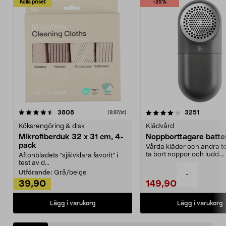
Kolla priset
-25%
4.0av 5 stjärnor
recensioner
4.5av 5 stjärnor
recensio
3808
3251
(9,97/st)
Köksrengöring & disk
Klädvård
Mikrofiberduk 32 x 31 cm, 4-
Noppborttagare batter
pack
Vårda kläder och andra tex
ta bort noppor och ludd.
Aftonbladets "självklara favorit” i
Noppborttagaren fräs...
test av d...
Utförande:
Grå/beige
-
39,90
149,90
Lägg i varukorg
Lägg i varukorg