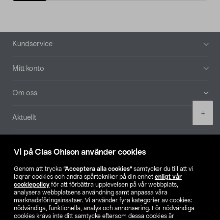
Sidfot
Kundservice
Mitt konto
Om oss
Product
+
Aktuellt
quantity
Våra bolag
Vi på Clas Ohlson använder cookies
Hitta butik
Genom att trycka
”Acceptera alla cookies”
samtycker du till att vi
lagrar cookies och andra spårtekniker på din enhet
enligt vår
cookiepolicy
för att förbättra upplevelsen på vår webbplats,
SE
NO
FI
analysera webbplatsens användning samt anpassa våra
marknadsföringsinsatser. Vi använder fyra kategorier av cookies:
nödvändiga, funktionella, analys och annonsering. För nödvändiga
cookies krävs inte ditt samtycke eftersom dessa cookies är