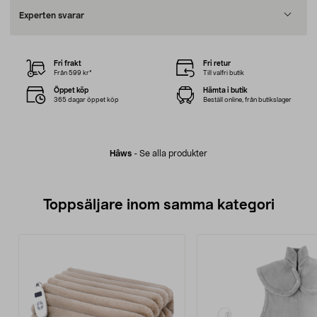
Experten svarar
Fri frakt
Fri retur
Från 599 kr*
Till valfri butik
Öppet köp
Hämta i butik
365 dagar öppet köp
Beställ online, från butikslager
Hâws
-
Se alla produkter
Toppsäljare inom samma kategori