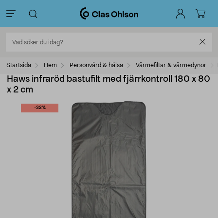
Startsida
Hem
Personvård & hälsa
Värmefiltar & värmedynor
Haws infraröd bastufilt med fjärrkontroll 180 x 80
x 2 cm
-32%