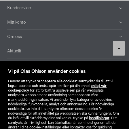
Sidfot
Kundservice
Mitt konto
Om oss
Product
+
Aktuellt
quantity
Våra bolag
Vi på Clas Ohlson använder cookies
Hitta butik
Genom att trycka
”Acceptera alla cookies”
samtycker du till att vi
lagrar cookies och andra spårtekniker på din enhet
enligt vår
cookiepolicy
för att förbättra upplevelsen på vår webbplats,
SE
NO
FI
analysera webbplatsens användning samt anpassa våra
marknadsföringsinsatser. Vi använder fyra kategorier av cookies:
nödvändiga, funktionella, analys och annonsering. För nödvändiga
cookies krävs inte ditt samtycke eftersom dessa cookies är
nödvändiga för att innehållet på webbplatsen ska kunna fungera. Om
du istället vill skräddarsy dina val kan du trycka på
inställningar
. Ditt
samtycke är frivilligt och kan återkallas när som helst genom att du
ändrar i dina cookie-inställningar eller kontaktar oss för guidning.