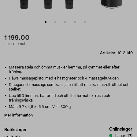
1 199,00
(inkl. moms)
Artikelnr:
10-2-140
Massera stela och ömma muskler hemma, på gymmet eller efter
träning.
Hâws massagepistol med 4 hastigheter och 4 massagehuvuden.
Djupgående massage som kan hjälpa till att minska muskeltrötthet och
stelhet.
Upp till 3 timmars batteritid och ett litet format för resa och
träningsväska.
Mått: 9,2 × 4,8 × 16,5 cm. Vikt: 300 g.
Mer information
Onlinelager
Butikslager
I lager
(17)