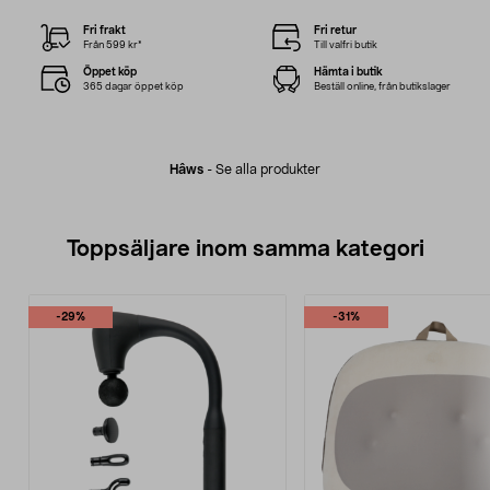
Fri frakt
Fri retur
Från 599 kr*
Till valfri butik
Öppet köp
Hämta i butik
365 dagar öppet köp
Beställ online, från butikslager
Hâws
-
Se alla produkter
Toppsäljare inom samma kategori
-29%
-31%