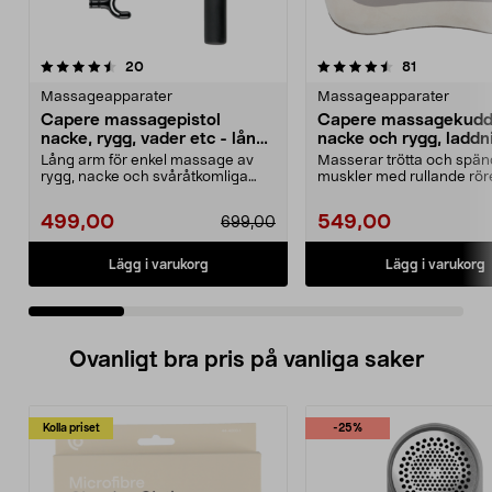
4.5 av 5 stjärnor
recensioner
4.5 av 5 stjärnor
recensioner
20
81
Massageapparater
Massageapparater
Capere massagepistol
Capere massagekud
nacke, rygg, vader etc - lång
nacke och rygg, laddn
arm
Lång arm för enkel massage av
Masserar trötta och spä
rygg, nacke och svåråtkomliga
muskler med rullande rör
muskler. Capere mass...
värme. Capere massag...
499,00
549,00
699,00
Lägg i varukorg
Lägg i varukorg
Ovanligt bra pris på vanliga saker
Kolla priset
-25%