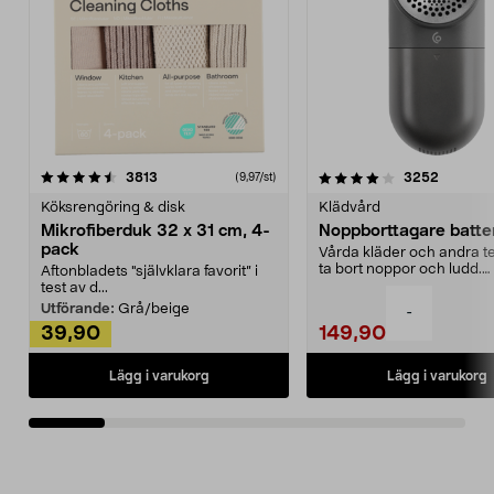
4.0av 5 stjärnor
recensioner
4.5av 5 stjärnor
recensio
3813
3252
(9,97/st)
Köksrengöring & disk
Klädvård
Mikrofiberduk 32 x 31 cm, 4-
Noppborttagare batter
pack
Vårda kläder och andra tex
ta bort noppor och ludd.
Aftonbladets "självklara favorit” i
Noppborttagaren fräs...
test av d...
Utförande:
Grå/beige
-
39,90
149,90
Lägg i varukorg
Lägg i varukorg