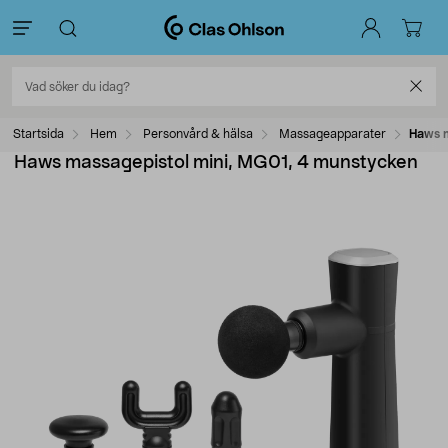
Startsida
Hem
Personvård & hälsa
Massageapparater
Haws m
Haws massagepistol mini, MG01, 4 munstycken