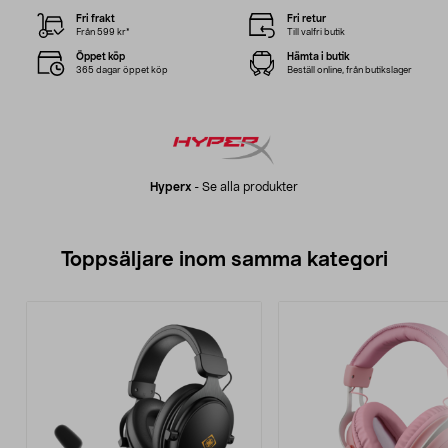
Fri frakt
Fri retur
Från 599 kr*
Till valfri butik
Öppet köp
Hämta i butik
365 dagar öppet köp
Beställ online, från butikslager
Hyperx
-
Se alla produkter
Toppsäljare inom samma kategori