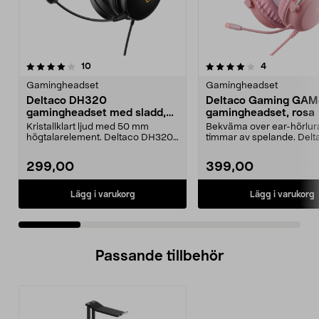
4.0 av 5 stjärnor
recensioner
4.0 av 5 stjärnor
recensioner
10
4
Gamingheadset
Gamingheadset
Deltaco DH320
Deltaco Gaming GAM
gamingheadset med sladd,
gamingheadset, rosa
GAM-190
Kristallklart ljud med 50 mm
Bekväma over ear-hörlura
högtalarelement. Deltaco DH320
timmar av spelande. Delt
robust gamingheadset...
PH85 rosa gamingheadse.
299,00
399,00
Lägg i varukorg
Lägg i varukorg
Passande tillbehör