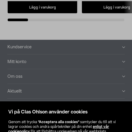
Lägg i varukorg
Lägg i varukorg
Sidfot
Kundservice
Mitt konto
Om oss
Aktuellt
Våra bolag
Vi på Clas Ohlson använder cookies
Hitta butik
Genom att trycka
”Acceptera alla cookies”
samtycker du till att vi
lagrar cookies och andra spårtekniker på din enhet
enligt vår
cookiepolicy
för att förbättra upplevelsen på vår webbplats,