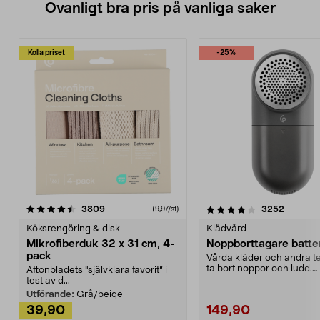
Ovanligt bra pris på vanliga saker
Kolla priset
-25%
4.0av 5 stjärnor
recensioner
4.5av 5 stjärnor
recensio
3809
3252
(9,97/st)
Köksrengöring & disk
Klädvård
Mikrofiberduk 32 x 31 cm, 4-
Noppborttagare batter
pack
Vårda kläder och andra tex
ta bort noppor och ludd.
Aftonbladets "självklara favorit” i
Noppborttagaren fräs...
test av d...
Utförande:
Grå/beige
39,90
149,90