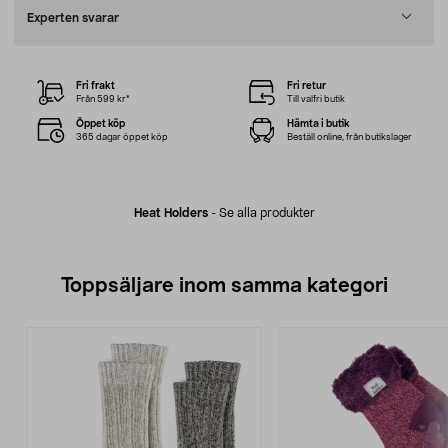
Experten svarar
Fri frakt
Fri retur
Från 599 kr*
Till valfri butik
Öppet köp
Hämta i butik
365 dagar öppet köp
Beställ online, från butikslager
Heat Holders
-
Se alla produkter
Toppsäljare inom samma kategori