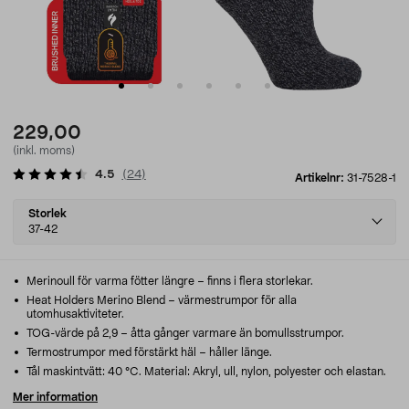
229,00
(inkl. moms)
4.5
(
24
)
Artikelnr:
31-7528-1
Select
Storlek
variant
37-42
Merinoull för varma fötter längre – finns i flera storlekar.
Heat Holders Merino Blend – värmestrumpor för alla
utomhusaktiviteter.
TOG-värde på 2,9 – åtta gånger varmare än bomullsstrumpor.
Termostrumpor med förstärkt häl – håller länge.
Tål maskintvätt: 40 °C. Material: Akryl, ull, nylon, polyester och elastan.
Mer information