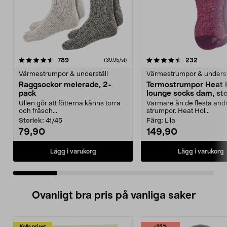
4.5 av 5 stjärnor
recensioner
4.5 av 5 stjärnor
recension
789
232
(39,95/st)
Värmestrumpor & underställ
Värmestrumpor & underst
Raggsockor melerade, 2-
Termostrumpor Heat 
pack
lounge socks dam, sto
37–42
Ullen gör att fötterna känns torra
Varmare än de flesta and
och fräsch...
strumpor. Heat Hol...
Storlek:
41/45
Färg:
Lila
79,90
149,90
Lägg i varukorg
Lägg i varukorg
Ovanligt bra pris på vanliga saker