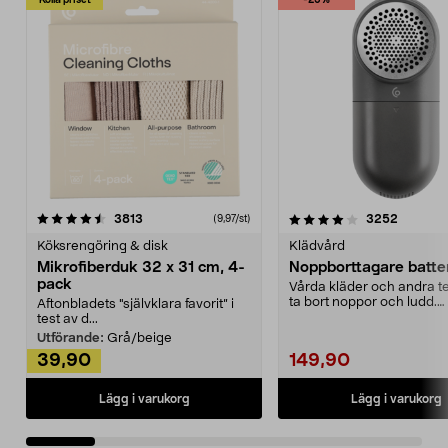
Kolla priset
-25%
4.0av 5 stjärnor
recensioner
4.5av 5 stjärnor
recensio
3813
3252
(9,97/st)
Köksrengöring & disk
Klädvård
Mikrofiberduk 32 x 31 cm, 4-
Noppborttagare batter
pack
Vårda kläder och andra tex
ta bort noppor och ludd.
Aftonbladets "självklara favorit” i
Noppborttagaren fräs...
test av d...
Utförande:
Grå/beige
39,90
149,90
Lägg i varukorg
Lägg i varukorg