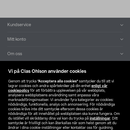
Sidfot
Kundservice
Mitt konto
Om oss
Aktuellt
Vi på Clas Ohlson använder cookies
Genom att trycka
”Acceptera alla cookies”
samtycker du till att vi
Våra bolag
lagrar cookies och andra spårtekniker på din enhet
enligt vår
cookiepolicy
för att förbättra upplevelsen på vår webbplats,
analysera webbplatsens användning samt anpassa våra
Hitta butik
marknadsföringsinsatser. Vi använder fyra kategorier av cookies:
nödvändiga, funktionella, analys och annonsering. För nödvändiga
cookies krävs inte ditt samtycke eftersom dessa cookies är
SE
NO
FI
nödvändiga för att innehållet på webbplatsen ska kunna fungera. Om
du istället vill skräddarsy dina val kan du trycka på
inställningar
. Ditt
samtycke är frivilligt och kan återkallas när som helst genom att du
ändrar i dina cookie-inställningar eller kontaktar oss för guidning.