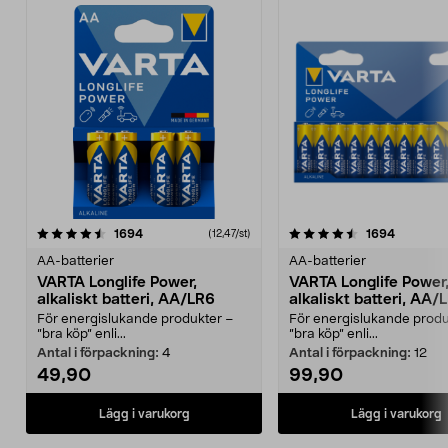
4.5av 5 stjärnor
recensioner
4.5av 5 stjärnor
recensio
1694
1694
(12,47/st)
AA-batterier
AA-batterier
VARTA Longlife Power,
VARTA Longlife Power
alkaliskt batteri, AA/LR6
alkaliskt batteri, AA/
För energislukande produkter –
För energislukande produ
”bra köp” enli...
”bra köp” enli...
Antal i förpackning:
4
Antal i förpackning:
12
49,90
99,90
Lägg i varukorg
Lägg i varukorg