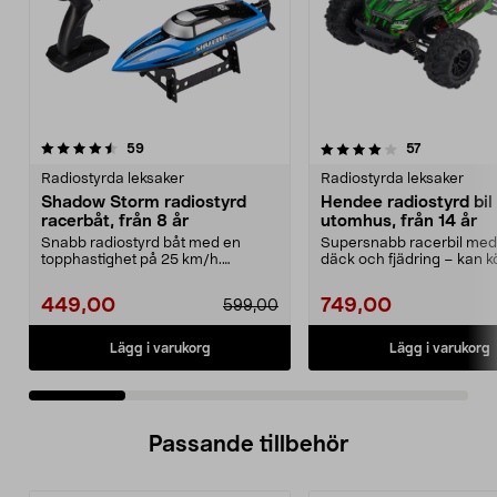
4.0 av 5 stjärnor
recensioner
4.0 av 5 stjärnor
recensioner
59
57
Radiostyrda leksaker
Radiostyrda leksaker
Shadow Storm radiostyrd
Hendee radiostyrd bil
racerbåt, från 8 år
utomhus, från 14 år
Snabb radiostyrd båt med en
Supersnabb racerbil med
topphastighet på 25 km/h.
däck och fjädring – kan k
Shadow Storm radiostyrd ra...
till 30 km/h. Hen...
449,00
749,00
599,00
Lägg i varukorg
Lägg i varukorg
Passande tillbehör