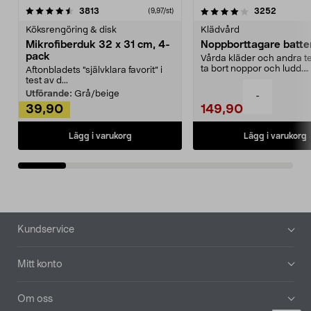
4.0av 5 stjärnor
recensioner
4.5av 5 stjärnor
recensio
3813
3252
(9,97/st)
Köksrengöring & disk
Klädvård
Mikrofiberduk 32 x 31 cm, 4-
Noppborttagare batter
pack
Vårda kläder och andra tex
ta bort noppor och ludd.
Aftonbladets "självklara favorit” i
Noppborttagaren fräs...
test av d...
Utförande:
Grå/beige
-
39,90
149,90
Lägg i varukorg
Lägg i varukorg
Sidfot
Kundservice
Mitt konto
Om oss