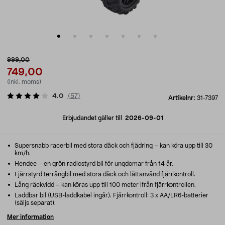
999,00
749,00
(inkl. moms)
4.0
(
57
)
Artikelnr:
31-7397
Erbjudandet gäller till
2026-09-01
Supersnabb racerbil med stora däck och fjädring – kan köra upp till 30
km/h.
Hendee – en grön radiostyrd bil för ungdomar från 14 år.
Fjärrstyrd terrängbil med stora däck och lättanvänd fjärrkontroll.
Lång räckvidd – kan köras upp till 100 meter ifrån fjärrkontrollen.
Laddbar bil (USB-laddkabel ingår). Fjärrkontroll: 3 x AA/LR6-batterier
(säljs separat).
Mer information