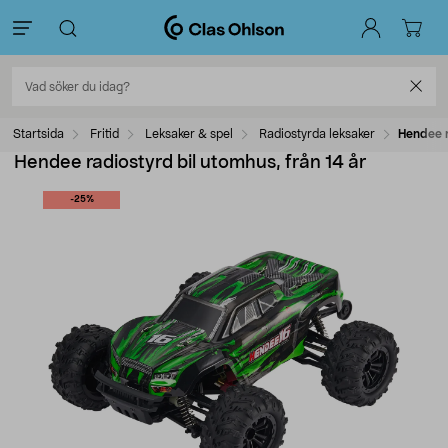
Startsida
Fritid
Leksaker & spel
Radiostyrda leksaker
Hendee r
Hendee radiostyrd bil utomhus, från 14 år
-25%