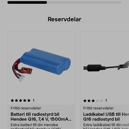
Reservdelar
3.0av 5 stjärnor
recensioner
recensioner
1
1
Fritid reservdelar
Fritid reservdelar
Batteri till radiostyrd bil
Laddkabel USB till H
Hendee G16, 7,4 V, 1500mAh,
G16 radiostyrd bil
18650
Extra batteri till din Hendee
Extra laddkabel till din ra