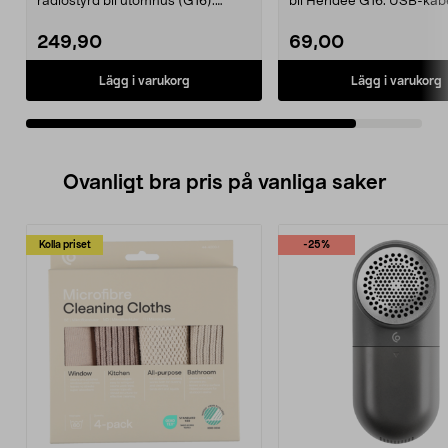
radiostyrd bil utomhus (G16).
bil Hendee G16. USB-kabel
Batteripack 18650 me...
bilens batte...
249,90
69,00
Lägg i varukorg
Lägg i varukorg
Ovanligt bra pris på vanliga saker
Kolla priset
-25%