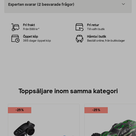
Experten svarar
(2 besvarade frågor)
Fri frakt
Fri retur
Från 599 kr*
Till valfri butik
Öppet köp
Hämta i butik
365 dagar öppet köp
Beställ online, från butikslager
Toppsäljare inom samma kategori
-25%
-25%