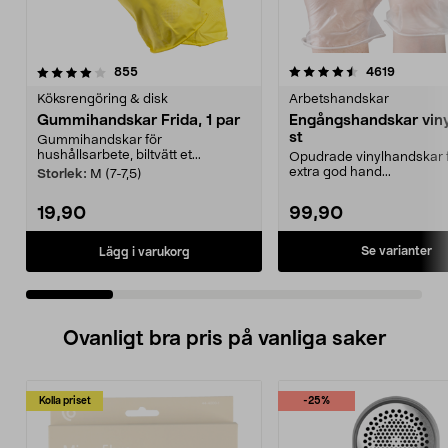
4.5 av 5 stjärnor
recensioner
4.0 av 5 stjärnor
recensio
855
4619
Köksrengöring & disk
Arbetshandskar
Gummihandskar Frida, 1 par
Engångshandskar viny
st
Gummihandskar för
hushållsarbete, biltvätt et...
Opudrade vinylhandskar f
extra god hand...
Storlek:
M (7-7,5)
19,90
99,90
Se varianter
Lägg i varukorg
Ovanligt bra pris på vanliga saker
Kolla priset
-25%