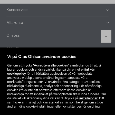
Sidfot
Kundservice
Mitt konto
Product
Om oss
+
quantity
Aktuellt
Vi på Clas Ohlson använder cookies
Våra bolag
Genom att trycka
”Acceptera alla cookies”
samtycker du till att vi
lagrar cookies och andra spårtekniker på din enhet
enligt vår
Hitta butik
cookiepolicy
för att förbättra upplevelsen på vår webbplats,
analysera webbplatsens användning samt anpassa våra
marknadsföringsinsatser. Vi använder fyra kategorier av cookies:
nödvändiga, funktionella, analys och annonsering. För nödvändiga
SE
NO
FI
cookies krävs inte ditt samtycke eftersom dessa cookies är
nödvändiga för att innehållet på webbplatsen ska kunna fungera. Om
du istället vill skräddarsy dina val kan du trycka på
inställningar
. Ditt
samtycke är frivilligt och kan återkallas när som helst genom att du
ändrar i dina cookie-inställningar eller kontaktar oss för guidning.