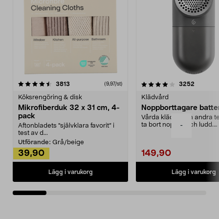
4.0av 5 stjärnor
recensioner
4.5av 5 stjärnor
recensio
3813
3252
(9,97/st)
Köksrengöring & disk
Klädvård
Mikrofiberduk 32 x 31 cm, 4-
Noppborttagare batter
pack
Vårda kläder och andra tex
ta bort noppor och ludd.
-
Aftonbladets "självklara favorit” i
Noppborttagaren fräs...
test av d...
Utförande:
Grå/beige
39,90
149,90
Lägg i varukorg
Lägg i varukorg