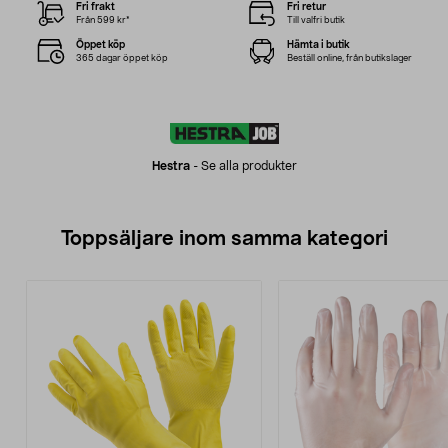
Fri frakt
Fri retur
Från 599 kr*
Till valfri butik
Öppet köp
Hämta i butik
365 dagar öppet köp
Beställ online, från butikslager
Hestra
-
Se alla produkter
Toppsäljare inom samma kategori