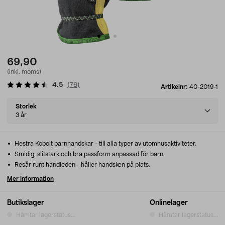
69,90
(inkl. moms)
4.5
(
76
)
Artikelnr:
40-2019-1
Select
Storlek
variant
3 år
Hestra Kobolt barnhandskar - till alla typer av utomhusaktiviteter.
Smidig, slitstark och bra passform anpassad för barn.
Resår runt handleden - håller handsken på plats.
Mer information
Butikslager
Onlinelager
Hämtar lagerstatus...
Hämtar lagerstatus...