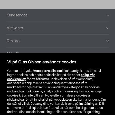
Sidfot
Kundservice
Mitt konto
Om oss
Aktuellt
Vi på Clas Ohlson använder cookies
Våra bolag
Genom att trycka
”Acceptera alla cookies”
samtycker du till att vi
lagrar cookies och andra spårtekniker på din enhet
enligt vår
Hitta butik
cookiepolicy
för att förbättra upplevelsen på vår webbplats,
analysera webbplatsens användning samt anpassa våra
marknadsföringsinsatser. Vi använder fyra kategorier av cookies:
nödvändiga, funktionella, analys och annonsering. För nödvändiga
SE
NO
FI
cookies krävs inte ditt samtycke eftersom dessa cookies är
nödvändiga för att innehållet på webbplatsen ska kunna fungera. Om
du istället vill skräddarsy dina val kan du trycka på
inställningar
. Ditt
samtycke är frivilligt och kan återkallas när som helst genom att du
ändrar i dina cookie-inställningar eller kontaktar oss för guidning.