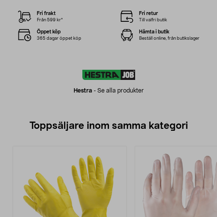
Fri frakt
Fri retur
Från 599 kr*
Till valfri butik
Öppet köp
Hämta i butik
365 dagar öppet köp
Beställ online, från butikslager
Hestra
-
Se alla produkter
Toppsäljare inom samma kategori