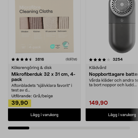
4.0av 5 stjärnor
recensioner
4.5av 5 stjärnor
recensio
3816
3254
(9,97/st)
Köksrengöring & disk
Klädvård
Mikrofiberduk 32 x 31 cm, 4-
Noppborttagare batter
pack
Vårda kläder och andra tex
ta bort noppor och ludd.
Aftonbladets "självklara favorit” i
Noppborttagaren fräs...
test av d...
Utförande:
Grå/beige
39,90
149,90
Lägg i varukorg
Lägg i varukorg