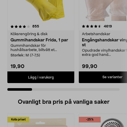
4.5 av 5 stjärnor
recensioner
4.0 av 5 stjärnor
recensio
855
4619
Köksrengöring & disk
Arbetshandskar
Gummihandskar Frida, 1 par
Engångshandskar viny
st
Gummihandskar för
hushållsarbete, biltvätt et...
Opudrade vinylhandskar f
extra god hand...
Storlek:
M (7-7,5)
19,90
99,90
Se varianter
Lägg i varukorg
Ovanligt bra pris på vanliga saker
Kolla priset
-25%