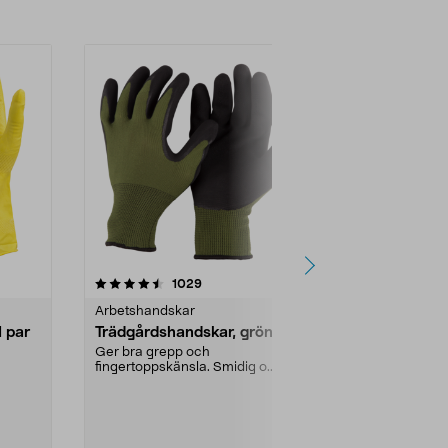
4.0 av 5 stjärnor
recensioner
4.5
1029
2
Arbetshandskar
Arbetshands
 par
Trädgårdshandskar, gröna
Nitrilhands
engångs, 2
Ger bra grepp och
fingertoppskänsla. Smidig o...
Livsmedelsg
engångshandsk