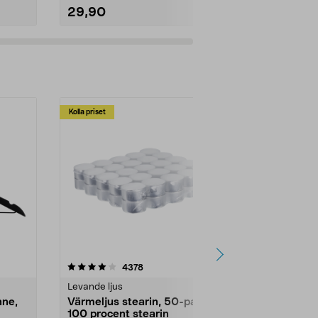
29,90
99,90
Kolla priset
Multibuy
4.5av 5 stjärnor
recensioner
4.5
4378
2
Levande ljus
Rengöringsm
nne,
Värmeljus stearin, 50-pack,
Bikarbonat
100 procent stearin
Ett allsidigt 