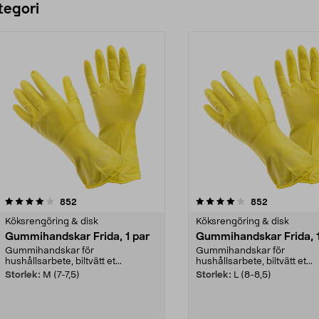
tegori
4.0 av 5 stjärnor
recensioner
4.5 av 5 stjärnor
recensioner
852
852
Köksrengöring & disk
Köksrengöring & disk
Gummihandskar Frida, 1 par
Gummihandskar Frida, 1
Gummihandskar för
Gummihandskar för
hushållsarbete, biltvätt et...
hushållsarbete, biltvätt et...
Storlek:
M (7-7,5)
Storlek:
L (8-8,5)