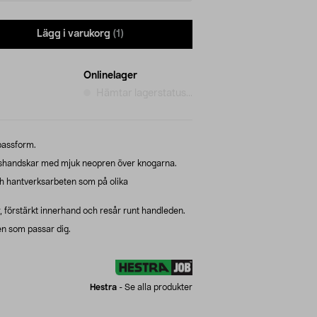
Lägg i varukorg
(1)
Onlinelager
Hämtar lagerstatus...
passform.
tshandskar med mjuk neopren över knogarna.
och hantverksarbeten som på olika
, förstärkt innerhand och resår runt handleden.
en som passar dig.
Hestra
-
Se alla produkter