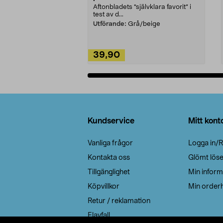
Aftonbladets "självklara favorit” i
test av d...
Utförande:
Grå/beige
39,90
Lägg i varukorg
Sidfot
Kundservice
Mitt kont
Vanliga frågor
Logga in/R
Kontakta oss
Glömt lös
Tillgänglighet
Min inform
Köpvillkor
Min orderh
Retur / reklamation
Elavfall