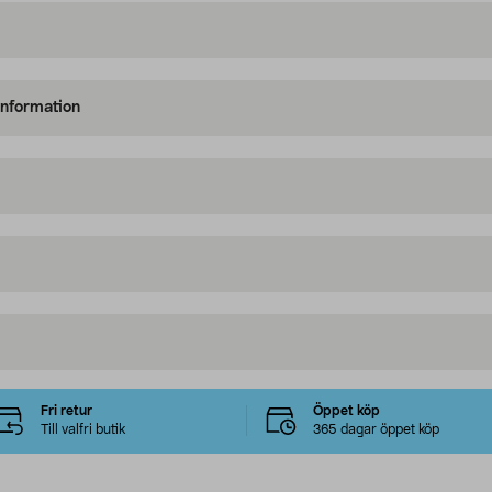
information
Fri retur
Öppet köp
Till valfri butik
365 dagar öppet köp