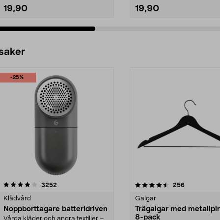
19,90
19,90
 saker
-25%
4.5av 5 stjärnor
recensioner
4.0av 5 stjärnor
recensioner
3252
256
Klädvård
Galgar
Noppborttagare batteridriven
Trägalgar med metallpi
8-pack
Vårda kläder och andra textilier –