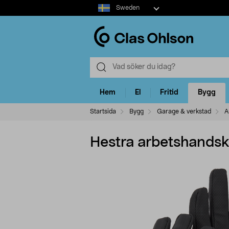
Select
Sweden
market
Hem
El
Fritid
Bygg
Startsida
Bygg
Garage & verkstad
A
Hestra arbetshandsk