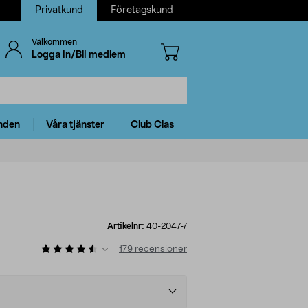
Privatkund
Företagskund
Välkommen
Logga in/Bli medlem
nden
Våra tjänster
Club Clas
Artikelnr:
40-2047-7
179
recensioner