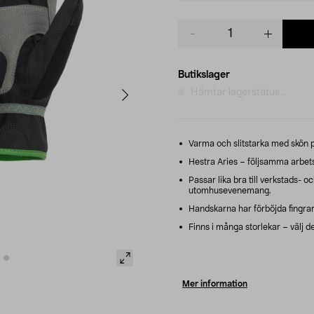
Product
quantity
Butikslager
Hämtar lagerstatus...
Varma och slitstarka med skön 
Hestra Aries – följsamma arbe
Passar lika bra till verkstads- 
utomhusevenemang.
Handskarna har förböjda fingrar
Finns i många storlekar – välj d
Mer information