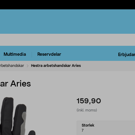
Multimedia
Reservdelar
Erbjuda
rbetshandskar
Hestra arbetshandskar Aries
ar Aries
159,90
(inkl. moms)
Select
Storlek
variant
7