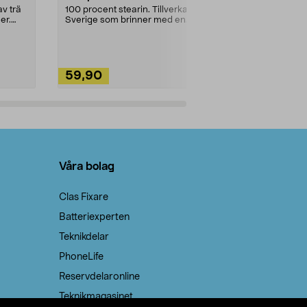
städning och 
v trä
100 procent stearin. Tillverkade i
ute. Städa med
er.
Sverige som brinner med en
vacker och sotfri ...
59,90
49,90
Lägg i varukorg
Lägg
Våra bolag
Clas Fixare
Batteriexperten
Teknikdelar
PhoneLife
Reservdelaronline
Teknikmagasinet