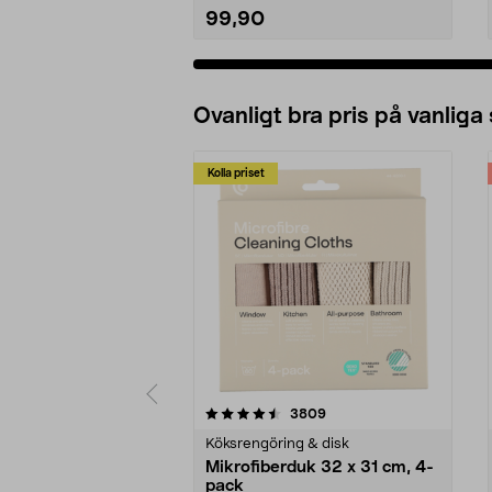
99,90
Ovanligt bra pris på vanliga
Kolla priset
5av 5 stjärnor
4.0av 5 stjärnor
recensioner
3809
Köksrengöring & disk
Mikrofiberduk 32 x 31 cm, 4-
pack