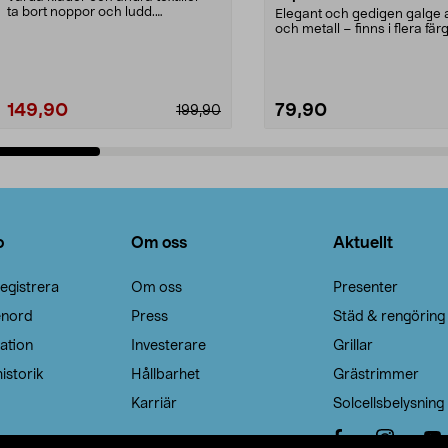
ta bort noppor och ludd.
Elegant och gedigen galge a
Noppborttagaren fräs...
och metall – finns i flera färg
Galge med sv...
149,90
79,90
199,90
Lägg i varukorg
Lägg i varukorg
o
Om oss
Aktuellt
egistrera
Om oss
Presenter
enord
Press
Städ & rengöring
ation
Investerare
Grillar
istorik
Hållbarhet
Grästrimmer
Karriär
Solcellsbelysning