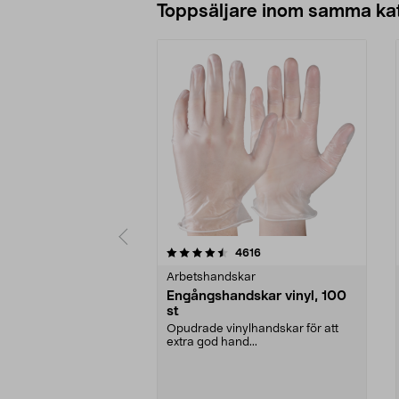
Toppsäljare inom samma ka
5 av 5 stjärnor
4.0 av 5 stjärnor
recensioner
4616
Arbetshandskar
Engångshandskar vinyl, 100
st
Opudrade vinylhandskar för att
extra god hand...