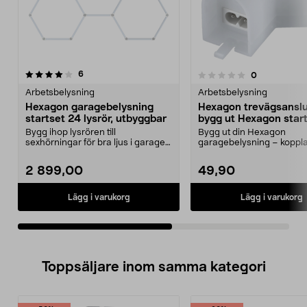
recensioner
6
recensioner
0
0.0 av 5 stjärnor
0.0av 5 stjärnor
Arbetsbelysning
Arbetsbelysning
Hexagon garagebelysning
Hexagon trevägsanslu
startset 24 lysrör, utbyggbar
bygg ut Hexagon star
Bygg ihop lysrören till
Bygg ut din Hexagon
sexhörningar för bra ljus i garage,
garagebelysning – koppla
verkstad m.m. Garage...
lysrör (säljs separat). Trev.
2 899,00
49,90
Lägg i varukorg
Lägg i varukorg
Toppsäljare inom samma kategori