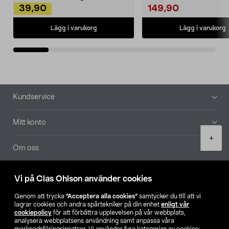
39,90
149,90
Lägg i varukorg
Lägg i varukorg
Sidfot
Kundservice
Mitt konto
Product
+
quantity
Om oss
Aktuellt
Vi på Clas Ohlson använder cookies
Genom att trycka
”Acceptera alla cookies”
samtycker du till att vi
Våra bolag
lagrar cookies och andra spårtekniker på din enhet
enligt vår
cookiepolicy
för att förbättra upplevelsen på vår webbplats,
analysera webbplatsens användning samt anpassa våra
Hitta butik