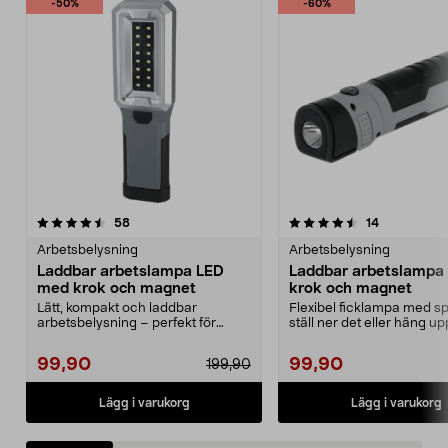
-50%
-60%
4.5 av 5 stjärnor
recensioner
4.5 av 5 stjärnor
recensioner
58
14
Arbetsbelysning
Arbetsbelysning
Laddbar arbetslampa LED
Laddbar arbetslampa
med krok och magnet
krok och magnet
Lätt, kompakt och laddbar
Flexibel ficklampa med spo
arbetsbelysning – perfekt för
ställ ner det eller häng u
tillfälligt ljus. Batter...
med krok e...
99,90
99,90
199,90
Lägg i varukorg
Lägg i varukorg