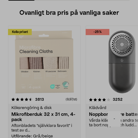
Ovanligt bra pris på vanliga saker
Kolla priset
-25%
4.0av 5 stjärnor
recensioner
4.5av 5 stjärnor
recensio
3813
3252
(9,97/st)
Köksrengöring & disk
Klädvård
Mikrofiberduk 32 x 31 cm, 4-
Noppborttagare batter
-
pack
Vårda kläder och andra tex
ta bort noppor och ludd.
Aftonbladets "självklara favorit” i
Noppborttagaren fräs...
test av d...
Utförande:
Grå/beige