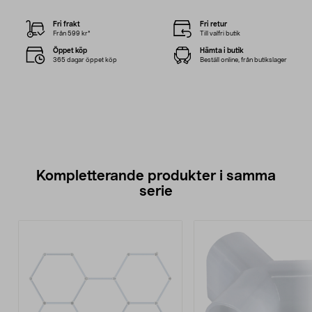
Fri frakt
Fri retur
Från 599 kr*
Till valfri butik
Öppet köp
Hämta i butik
365 dagar öppet köp
Beställ online, från butikslager
Kompletterande produkter i samma
serie