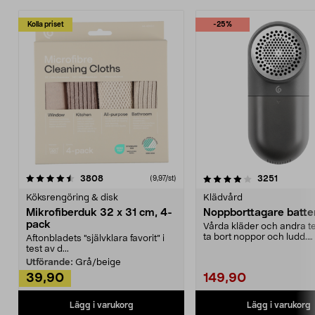
Kolla priset
-25%
4.0av 5 stjärnor
recensioner
4.5av 5 stjärnor
recensio
3808
3251
(9,97/st)
Köksrengöring & disk
Klädvård
Mikrofiberduk 32 x 31 cm, 4-
Noppborttagare batter
pack
Vårda kläder och andra tex
ta bort noppor och ludd.
Aftonbladets "självklara favorit” i
Noppborttagaren fräs...
test av d...
Utförande:
Grå/beige
39,90
149,90
Lägg i varukorg
Lägg i varukorg