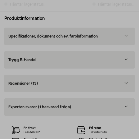
Hämtar lagerstatus...
Hämtar lagerstatus...
Produktinformation
Specifikationer, dokument och ev. faroinformation
Trygg E-Handel
Recensioner
(13)
Experten svarar
(1 besvarad fråga)
Fri frakt
Fri retur
Från 599 kr*
Till valfri butik