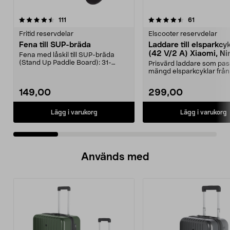
4.5 av 5 stjärnor
recensioner
4.5 av 5 stjärnor
recensioner
111
61
Fritid reservdelar
Elscooter reservdelar
Fena till SUP-bräda
Laddare till elsparkcy
(42 V/2 A) Xiaomi, Ni
Fena med låskil till SUP-bräda
E-Way m.fl.
(Stand Up Paddle Board): 31-
Prisvärd laddare som pas
974331-2059, E11 Pass...
mängd elsparkcyklar från
Ninebot och E-Wa...
149,00
299,00
Lägg i varukorg
Lägg i varukorg
Används med