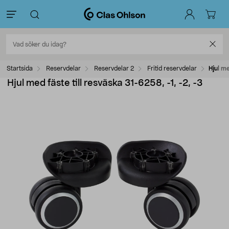
Startsida
Reservdelar
Reservdelar 2
Fritid reservdelar
Hjul me
Hjul med fäste till resväska 31-6258, -1, -2, -3