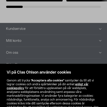
Sidfot
Kundservice
Mitt konto
Om oss
Aktuellt
Vi på Clas Ohlson använder cookies
Våra bolag
Genom att trycka
”Acceptera alla cookies”
samtycker du till att vi
lagrar cookies och andra spårtekniker på din enhet
enligt vår
Hitta butik
cookiepolicy
för att förbättra upplevelsen på vår webbplats,
analysera webbplatsens användning samt anpassa våra
marknadsföringsinsatser. Vi använder fyra kategorier av cookies:
nödvändiga, funktionella, analys och annonsering. För nödvändiga
SE
NO
FI
cookies krävs inte ditt samtycke eftersom dessa cookies är