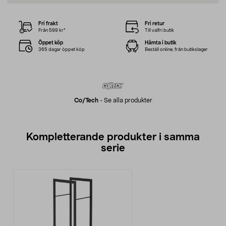
Fri frakt
Fri retur
Från 599 kr*
Till valfri butik
Öppet köp
Hämta i butik
365 dagar öppet köp
Beställ online, från butikslager
Co/tech
-
Se alla produkter
Kompletterande produkter i samma
serie