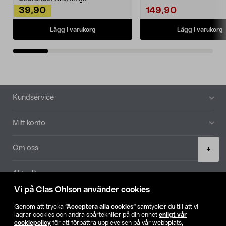
39,90
149,90
Lägg i varukorg
Lägg i varukorg
Sidfot
Kundservice
Mitt konto
Product
Om oss
+
quantity
Aktuellt
Vi på Clas Ohlson använder cookies
Våra bolag
Genom att trycka
”Acceptera alla cookies”
samtycker du till att vi
lagrar cookies och andra spårtekniker på din enhet
enligt vår
Hitta butik
cookiepolicy
för att förbättra upplevelsen på vår webbplats,