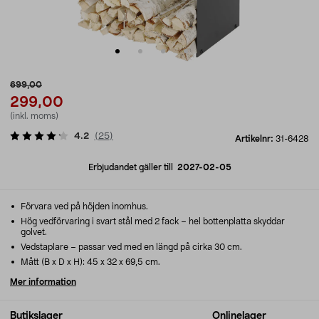
699,00
299,00
(inkl. moms)
4.2
(
25
)
Artikelnr:
31-6428
Erbjudandet gäller till
2027-02-05
Förvara ved på höjden inomhus.
Hög vedförvaring i svart stål med 2 fack – hel bottenplatta skyddar
golvet.
Vedstaplare – passar ved med en längd på cirka 30 cm.
Mått (B x D x H): 45 x 32 x 69,5 cm.
Mer information
Butikslager
Onlinelager