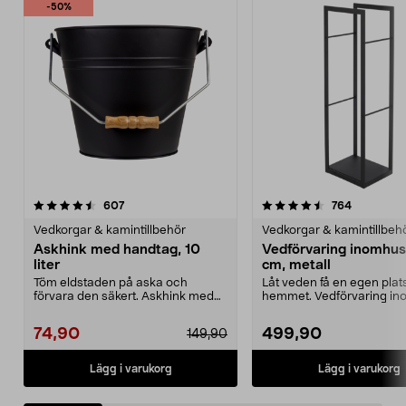
-50%
4.5 av 5 stjärnor
recensioner
4.5 av 5 stjärnor
recension
607
764
Vedkorgar & kamintillbehör
Vedkorgar & kamintillbeh
Askhink med handtag, 10
Vedförvaring inomhus
liter
cm, metall
Töm eldstaden på aska och
Låt veden få en egen plats
förvara den säkert. Askhink med
hemmet. Vedförvaring i
bärhandtag – enkel att...
passar till ved med en...
74,90
499,90
149,90
Lägg i varukorg
Lägg i varukorg