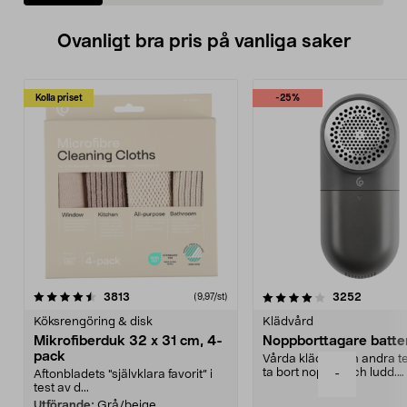
Ovanligt bra pris på vanliga saker
Kolla priset
-25%
4.0av 5 stjärnor
recensioner
4.5av 5 stjärnor
recensio
3813
3252
(9,97/st)
Köksrengöring & disk
Klädvård
Mikrofiberduk 32 x 31 cm, 4-
Noppborttagare batter
pack
Vårda kläder och andra tex
ta bort noppor och ludd.
-
Aftonbladets "självklara favorit” i
Noppborttagaren fräs...
test av d...
Utförande:
Grå/beige