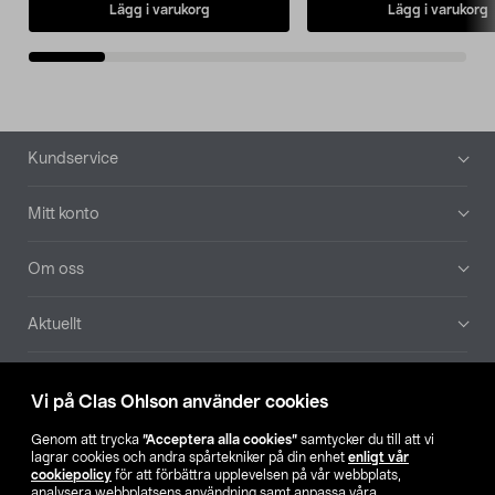
Lägg i varukorg
Lägg i varukorg
Sidfot
Kundservice
Mitt konto
Om oss
Aktuellt
Våra bolag
Vi på Clas Ohlson använder cookies
Hitta butik
Genom att trycka
”Acceptera alla cookies”
samtycker du till att vi
lagrar cookies och andra spårtekniker på din enhet
enligt vår
cookiepolicy
för att förbättra upplevelsen på vår webbplats,
SE
NO
FI
analysera webbplatsens användning samt anpassa våra