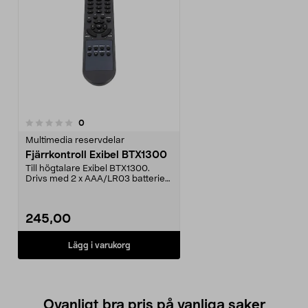
recensioner
0
Multimedia reservdelar
Fjärrkontroll Exibel BTX1300
Till högtalare Exibel BTX1300.
Drivs med 2 x AAA/LR03 batterier
(säljs separat).
245,00
Lägg i varukorg
Ovanligt bra pris på vanliga saker