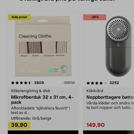
Kolla priset
-25%
4.0av 5 stjärnor
recensioner
4.5av 5 stjärnor
recensio
3809
3252
(9,97/st)
Köksrengöring & disk
Klädvård
Mikrofiberduk 32 x 31 cm, 4-
Noppborttagare batter
pack
Vårda kläder och andra tex
ta bort noppor och ludd.
Aftonbladets "självklara favorit” i
Noppborttagaren fräs...
test av d...
Utförande:
Grå/beige
39,90
149,90