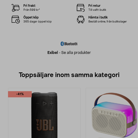
Fri frakt
Fri retur
Från 599 kr*
Till valfri butik
Öppet köp
Hämta i butik
365 dagar öppet köp
Beställ online, från butikslager
Exibel
-
Se alla produkter
Toppsäljare inom samma kategori
-41%