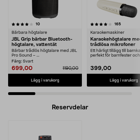
4.0 av 5 stjärnor
recensioner
4.0 av 5 stjärnor
recensione
10
165
Bärbara högtalare
Karaokemaskiner
JBL Grip bärbar Bluetooth-
Karaokehögtalare me
högtalare, vattentät
trådlösa mikrofoner
Bärbar trådlös högtalare med JBL
Ett härligt tillägg till barn
Pro Sound – ...
perfekt för barnfester och
familjekvällar. ...
Färg:
Svart
699,00
399,00
1190,00
Lägg i varukorg
Lägg i varukorg
Reservdelar