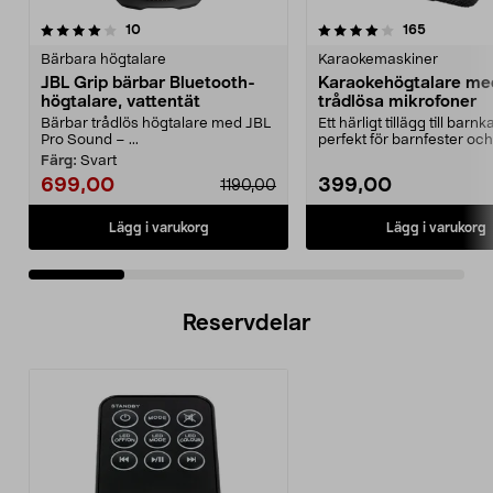
4.0 av 5 stjärnor
recensioner
4.0 av 5 stjärnor
recensione
10
165
Bärbara högtalare
Karaokemaskiner
JBL Grip bärbar Bluetooth-
Karaokehögtalare me
högtalare, vattentät
trådlösa mikrofoner
Bärbar trådlös högtalare med JBL
Ett härligt tillägg till barn
Pro Sound – ...
perfekt för barnfester och
familjekvällar. ...
Färg:
Svart
699,00
399,00
1190,00
Lägg i varukorg
Lägg i varukorg
Reservdelar