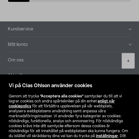
Sidfot
Kundservice
Mitt konto
Product
Om oss
+
quantity
Aktuellt
Vi på Clas Ohlson använder cookies
Våra bolag
Genom att trycka
”Acceptera alla cookies”
samtycker du till att vi
lagrar cookies och andra spårtekniker på din enhet
enligt vår
Hitta butik
cookiepolicy
för att förbättra upplevelsen på vår webbplats,
analysera webbplatsens användning samt anpassa våra
marknadsföringsinsatser. Vi använder fyra kategorier av cookies:
nödvändiga, funktionella, analys och annonsering. För nödvändiga
SE
NO
FI
cookies krävs inte ditt samtycke eftersom dessa cookies är
nödvändiga för att innehållet på webbplatsen ska kunna fungera. Om
du istället vill skräddarsy dina val kan du trycka på
inställningar
. Ditt