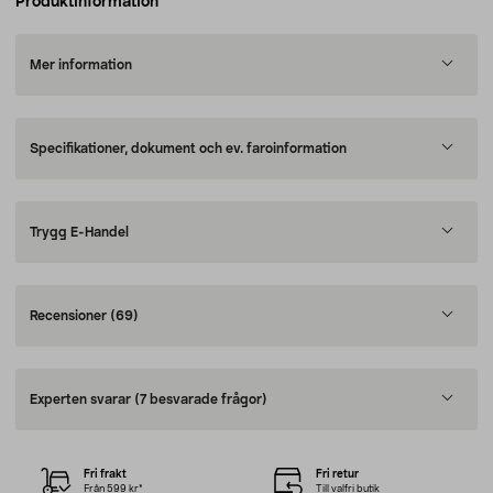
Produktinformation
Mer information
Specifikationer, dokument och ev. faroinformation
Trygg E-Handel
Recensioner
(69)
Experten svarar
(7 besvarade frågor)
Fri frakt
Fri retur
Från 599 kr*
Till valfri butik