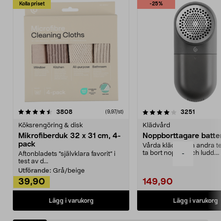
Kolla priset
-25%
4.0av 5 stjärnor
recensioner
4.5av 5 stjärnor
recensio
3808
3251
(9,97/st)
Köksrengöring & disk
Klädvård
Mikrofiberduk 32 x 31 cm, 4-
Noppborttagare batter
pack
Vårda kläder och andra tex
ta bort noppor och ludd.
-
Aftonbladets "självklara favorit” i
Noppborttagaren fräs...
test av d...
Utförande:
Grå/beige
39,90
149,90
Lägg i varukorg
Lägg i varukorg