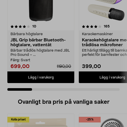
4.0 av 5 stjärnor
recensioner
4.0 av 5 stjärnor
recensione
10
165
Bärbara högtalare
Karaokemaskiner
JBL Grip bärbar Bluetooth-
Karaokehögtalare me
högtalare, vattentät
trådlösa mikrofoner
Bärbar trådlös högtalare med JBL
Ett härligt tillägg till barn
Pro Sound – ...
perfekt för barnfester och
familjekvällar. ...
Färg:
Svart
699,00
399,00
1190,00
Lägg i varukorg
Lägg i varukorg
Ovanligt bra pris på vanliga saker
Kolla priset
-25%