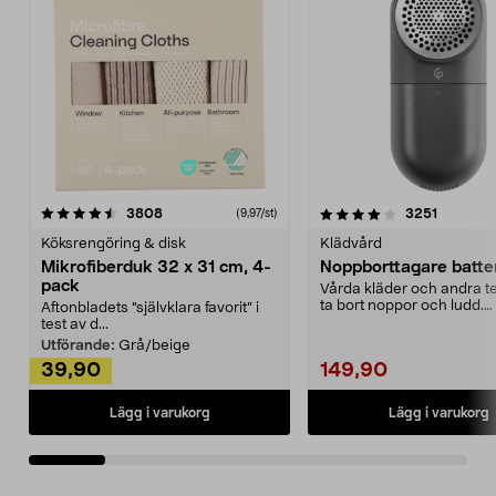
4.0av 5 stjärnor
recensioner
4.5av 5 stjärnor
recensio
3808
3251
(9,97/st)
Köksrengöring & disk
Klädvård
Mikrofiberduk 32 x 31 cm, 4-
Noppborttagare batter
pack
Vårda kläder och andra tex
ta bort noppor och ludd.
Aftonbladets "självklara favorit” i
Noppborttagaren fräs...
test av d...
Utförande:
Grå/beige
39,90
149,90
Lägg i varukorg
Lägg i varukorg