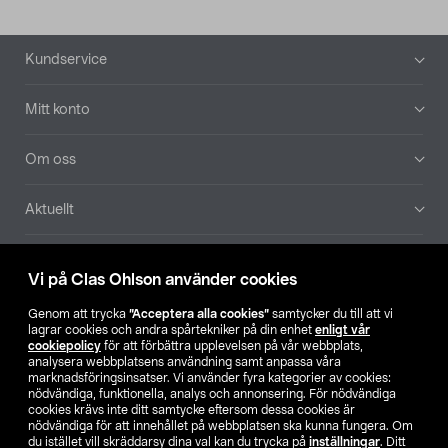
Sidfot
Kundservice
Mitt konto
Om oss
Aktuellt
Våra bolag
Vi på Clas Ohlson använder cookies
Hitta butik
Genom att trycka
”Acceptera alla cookies”
samtycker du till att vi
lagrar cookies och andra spårtekniker på din enhet
enligt vår
cookiepolicy
för att förbättra upplevelsen på vår webbplats,
SE
NO
FI
analysera webbplatsens användning samt anpassa våra
marknadsföringsinsatser. Vi använder fyra kategorier av cookies:
nödvändiga, funktionella, analys och annonsering. För nödvändiga
cookies krävs inte ditt samtycke eftersom dessa cookies är
nödvändiga för att innehållet på webbplatsen ska kunna fungera. Om
du istället vill skräddarsy dina val kan du trycka på
inställningar
. Ditt