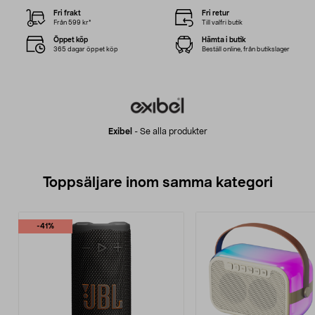
Fri frakt
Fri retur
Från 599 kr*
Till valfri butik
Öppet köp
Hämta i butik
365 dagar öppet köp
Beställ online, från butikslager
Exibel
-
Se alla produkter
Toppsäljare inom samma kategori
-41%