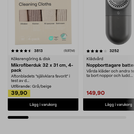
4.0av 5 stjärnor
recensioner
4.5av 5 stjärnor
recensio
3813
3252
(9,97/st)
Köksrengöring & disk
Klädvård
Mikrofiberduk 32 x 31 cm, 4-
Noppborttagare batter
pack
Vårda kläder och andra tex
ta bort noppor och ludd.
Aftonbladets "självklara favorit” i
Noppborttagaren fräs...
test av d...
Utförande:
Grå/beige
39,90
149,90
Lägg i varukorg
Lägg i varukorg