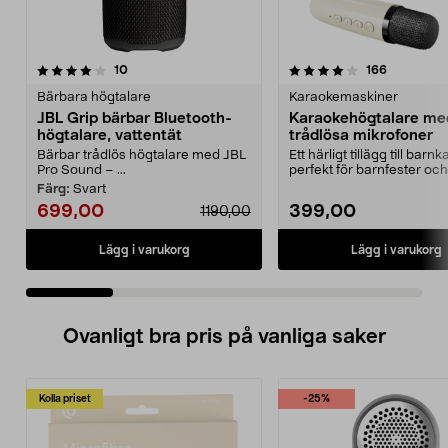
4.0 av 5 stjärnor
recensioner
4.0 av 5 stjärnor
recensione
10
166
Bärbara högtalare
Karaokemaskiner
JBL Grip bärbar Bluetooth-
Karaokehögtalare me
högtalare, vattentät
trådlösa mikrofoner
Bärbar trådlös högtalare med JBL
Ett härligt tillägg till barn
Pro Sound – ...
perfekt för barnfester och
familjekvällar. ...
Färg:
Svart
699,00
399,00
1190,00
Lägg i varukorg
Lägg i varukorg
Ovanligt bra pris på vanliga saker
Kolla priset
-25%