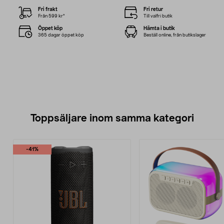
Fri frakt
Fri retur
Från 599 kr*
Till valfri butik
Öppet köp
Hämta i butik
365 dagar öppet köp
Beställ online, från butikslager
Toppsäljare inom samma kategori
-41%