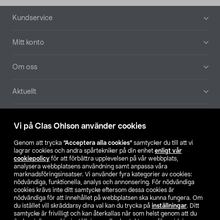
Sidfot
Kundservice
Mitt konto
Om oss
Aktuellt
Våra bolag
Vi på Clas Ohlson använder cookies
Hitta butik
Genom att trycka
”Acceptera alla cookies”
samtycker du till att vi
lagrar cookies och andra spårtekniker på din enhet
enligt vår
cookiepolicy
för att förbättra upplevelsen på vår webbplats,
SE
NO
FI
analysera webbplatsens användning samt anpassa våra
marknadsföringsinsatser. Vi använder fyra kategorier av cookies:
nödvändiga, funktionella, analys och annonsering. För nödvändiga
cookies krävs inte ditt samtycke eftersom dessa cookies är
nödvändiga för att innehållet på webbplatsen ska kunna fungera. Om
du istället vill skräddarsy dina val kan du trycka på
inställningar
. Ditt
samtycke är frivilligt och kan återkallas när som helst genom att du