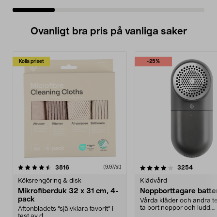
Ovanligt bra pris på vanliga saker
Kolla priset
-25%
4.0av 5 stjärnor
recensioner
4.5av 5 stjärnor
recensio
3816
3254
(9,97/st)
Köksrengöring & disk
Klädvård
Mikrofiberduk 32 x 31 cm, 4-
Noppborttagare batter
pack
Vårda kläder och andra tex
ta bort noppor och ludd.
Aftonbladets "självklara favorit” i
Noppborttagaren fräs...
test av d...