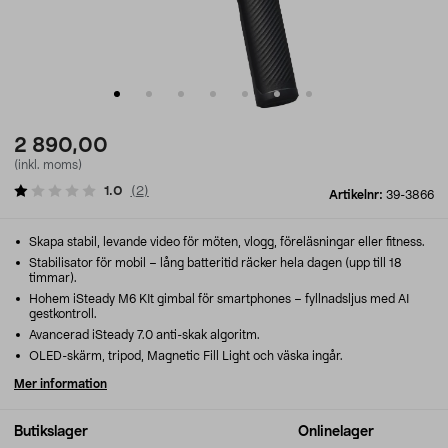
2 890,00
(inkl. moms)
1.0
(
2
)
Artikelnr:
39-3866
Skapa stabil, levande video för möten, vlogg, föreläsningar eller fitness.
Stabilisator för mobil – lång batteritid räcker hela dagen (upp till 18
timmar).
Hohem iSteady M6 KIt gimbal för smartphones – fyllnadsljus med AI
gestkontroll.
Avancerad iSteady 7.0 anti-skak algoritm.
OLED-skärm, tripod, Magnetic Fill Light och väska ingår.
Mer information
Butikslager
Onlinelager