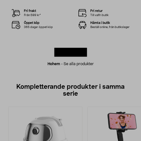
Fri frakt
Fri retur
Från 599 kr*
Till valfri butik
Öppet köp
Hämta i butik
365 dagar öppet köp
Beställ online, från butikslager
Hohem
-
Se alla produkter
Kompletterande produkter i samma
serie