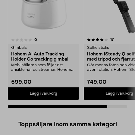
4.0av 5 stjärnor
recensioner
17
recensioner
0
Gimbals
Selfie sticks
Hohem AI Auto Tracking
Hohem iSteady Q self
Holder Go tracking gimbal
med tripod och fjärru
Mobilhållaren som följer ditt
Gör mer av foton och vide
ansikte när du streamar. Hohem
även rotation. Hohem iSt
AI Auto Tracking Ho...
selfiepinne, sta...
599,00
749,00
Lägg i varukorg
Lägg i varukorg
Toppsäljare inom samma kategori