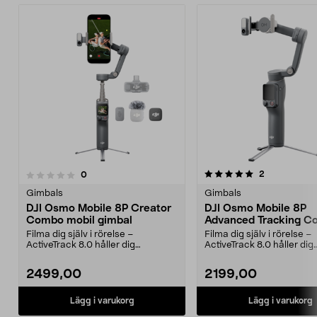
5.0 av 5 stjärnor
recensioner
2
recensioner
0
0.0 av 5 stjärnor
Gimbals
Gimbals
DJI Osmo Mobile 8P Creator
DJI Osmo Mobile 8P
Combo mobil gimbal
Advanced Tracking 
Kit
Filma dig själv i rörelse –
Filma dig själv i rörelse –
ActiveTrack 8.0 håller dig
ActiveTrack 8.0 håller dig
automatiskt i bild. DJI O...
automatiskt i bild. DJI O...
2499,00
2199,00
Lägg i varukorg
Lägg i varukorg