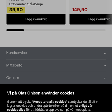
Utförande:
Grå/beige
39,90
149,90
Lägg i varukorg
Lägg i varukorg
Sidfot
Kundservice
Mitt konto
Om oss
Aktuellt
Vi på Clas Ohlson använder cookies
Genom att trycka
”Acceptera alla cookies”
samtycker du till att vi
Våra bolag
lagrar cookies och andra spårtekniker på din enhet
enligt vår
cookiepolicy
för att förbättra upplevelsen på vår webbplats,