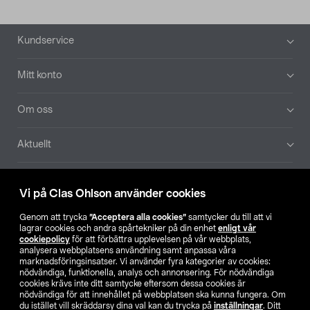
Sidfot
Kundservice
Mitt konto
Om oss
Aktuellt
Våra bolag
Vi på Clas Ohlson använder cookies
Hitta butik
Genom att trycka
”Acceptera alla cookies”
samtycker du till att vi
lagrar cookies och andra spårtekniker på din enhet
enligt vår
cookiepolicy
för att förbättra upplevelsen på vår webbplats,
SE
NO
FI
analysera webbplatsens användning samt anpassa våra
marknadsföringsinsatser. Vi använder fyra kategorier av cookies:
nödvändiga, funktionella, analys och annonsering. För nödvändiga
cookies krävs inte ditt samtycke eftersom dessa cookies är
nödvändiga för att innehållet på webbplatsen ska kunna fungera. Om
du istället vill skräddarsy dina val kan du trycka på
inställningar
. Ditt