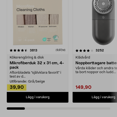
4.0av 5 stjärnor
recensioner
4.5av 5 stjärnor
recensio
3813
3252
(9,97/st)
Köksrengöring & disk
Klädvård
Mikrofiberduk 32 x 31 cm, 4-
Noppborttagare batter
pack
Vårda kläder och andra tex
ta bort noppor och ludd.
Aftonbladets "självklara favorit” i
Noppborttagaren fräs...
test av d...
Utförande:
Grå/beige
39,90
149,90
Lägg i varukorg
Lägg i varukorg