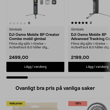
5.0 av 5 stjärnor
recensioner
2
recensioner
0
0.0 av 5 stjärnor
Gimbals
Gimbals
DJI Osmo Mobile 8P Creator
DJI Osmo Mobile 8P
Combo mobil gimbal
Advanced Tracking 
Kit
Filma dig själv i rörelse –
Filma dig själv i rörelse –
ActiveTrack 8.0 håller dig
ActiveTrack 8.0 håller dig
automatiskt i bild. DJI O...
automatiskt i bild. DJI O...
2499,00
2199,00
Lägg i varukorg
Lägg i varukorg
Ovanligt bra pris på vanliga saker
Kolla priset
-25%