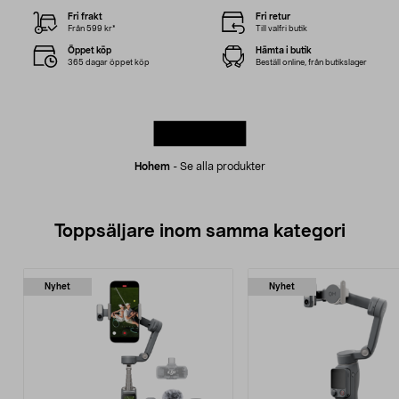
Fri frakt
Fri retur
Från 599 kr*
Till valfri butik
Öppet köp
Hämta i butik
365 dagar öppet köp
Beställ online, från butikslager
Hohem
-
Se alla produkter
Toppsäljare inom samma kategori
Nyhet
Nyhet