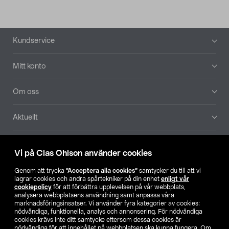
Sidfot
Kundservice
Mitt konto
Om oss
Aktuellt
Våra bolag
Vi på Clas Ohlson använder cookies
Hitta butik
Genom att trycka
”Acceptera alla cookies”
samtycker du till att vi
lagrar cookies och andra spårtekniker på din enhet
enligt vår
cookiepolicy
för att förbättra upplevelsen på vår webbplats,
SE
NO
FI
analysera webbplatsens användning samt anpassa våra
marknadsföringsinsatser. Vi använder fyra kategorier av cookies:
nödvändiga, funktionella, analys och annonsering. För nödvändiga
cookies krävs inte ditt samtycke eftersom dessa cookies är
nödvändiga för att innehållet på webbplatsen ska kunna fungera. Om