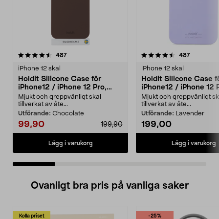
4.5 av 5 stjärnor
recensioner
4.0 av 5 stjärnor
recension
487
487
iPhone 12 skal
iPhone 12 skal
Holdit Silicone Case för
Holdit Silicone Case f
iPhone12 / iPhone 12 Pro,
iPhone12 / iPhone 12 
mobilskal
mobilskal
Mjukt och greppvänligt skal
Mjukt och greppvänligt sk
tillverkat av åte...
tillverkat av åte...
Utförande:
Chocolate
Utförande:
Lavender
99,90
199,00
199,90
Lägg i varukorg
Lägg i varukorg
Ovanligt bra pris på vanliga saker
Kolla priset
-25%