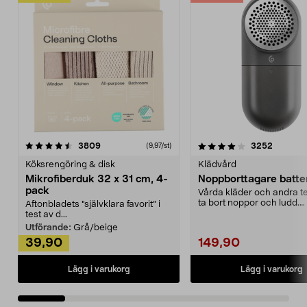
4.0av 5 stjärnor
recensioner
4.5av 5 stjärnor
recensio
3809
3252
(9,97/st)
Köksrengöring & disk
Klädvård
Mikrofiberduk 32 x 31 cm, 4-
Noppborttagare batter
pack
Vårda kläder och andra tex
ta bort noppor och ludd.
Aftonbladets "självklara favorit” i
Noppborttagaren fräs...
test av d...
Utförande:
Grå/beige
39,90
149,90
Lägg i varukorg
Lägg i varukorg