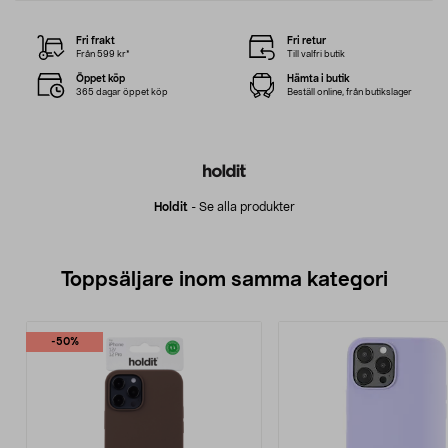
Fri frakt
Fri retur
Från 599 kr*
Till valfri butik
Öppet köp
Hämta i butik
365 dagar öppet köp
Beställ online, från butikslager
Holdit
-
Se alla produkter
Toppsäljare inom samma kategori
-50%