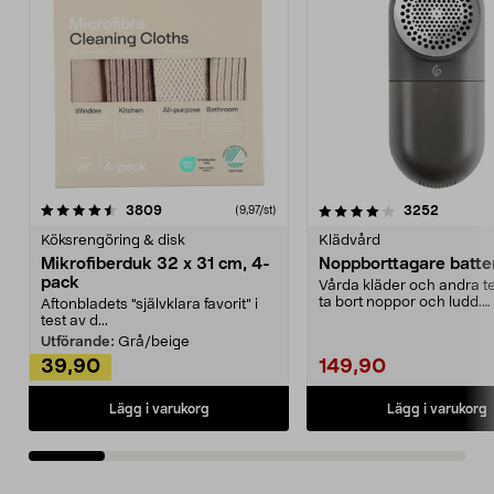
4.0av 5 stjärnor
recensioner
4.5av 5 stjärnor
recensio
3809
3252
(9,97/st)
Köksrengöring & disk
Klädvård
Mikrofiberduk 32 x 31 cm, 4-
Noppborttagare batter
pack
Vårda kläder och andra tex
ta bort noppor och ludd.
Aftonbladets "självklara favorit” i
Noppborttagaren fräs...
test av d...
Utförande:
Grå/beige
39,90
149,90
Lägg i varukorg
Lägg i varukorg