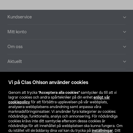
Sidfot
Kundservice
Mitt konto
Om oss
Aktuellt
Våra bolag
Vi på Clas Ohlson använder cookies
Hitta butik
Genom att trycka
”Acceptera alla cookies”
samtycker du till att vi
lagrar cookies och andra spårtekniker på din enhet
enligt vår
cookiepolicy
för att förbättra upplevelsen på vår webbplats,
SE
NO
FI
analysera webbplatsens användning samt anpassa våra
marknadsföringsinsatser. Vi använder fyra kategorier av cookies:
nödvändiga, funktionella, analys och annonsering. För nödvändiga
cookies krävs inte ditt samtycke eftersom dessa cookies är
nödvändiga för att innehållet på webbplatsen ska kunna fungera. Om
du istället vill skräddarsy dina val kan du trycka på
inställningar
. Ditt