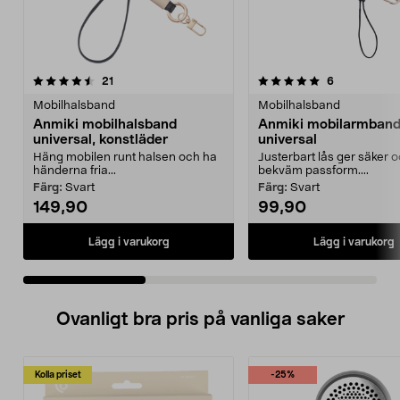
5.0 av 5 stjärnor
recensioner
4.5 av 5 stjärnor
recensioner
21
6
Mobilhalsband
Mobilhalsband
Anmiki mobilhalsband
Anmiki mobilarmban
universal, konstläder
universal
Häng mobilen runt halsen och ha
Justerbart lås ger säker 
händerna fria...
bekväm passform....
Färg:
Svart
Färg:
Svart
149,90
99,90
Lägg i varukorg
Lägg i varukorg
Ovanligt bra pris på vanliga saker
Kolla priset
-25%