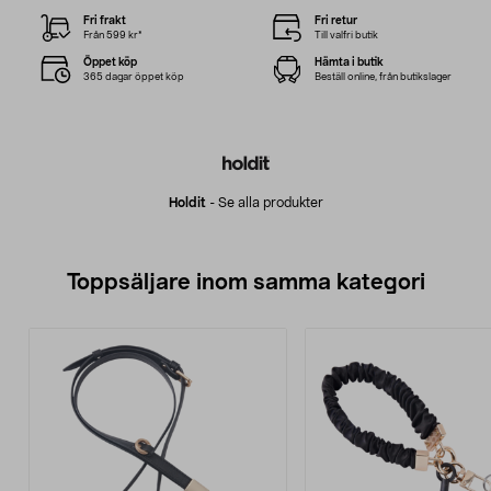
Fri frakt
Fri retur
Från 599 kr*
Till valfri butik
Öppet köp
Hämta i butik
365 dagar öppet köp
Beställ online, från butikslager
Holdit
-
Se alla produkter
Toppsäljare inom samma kategori