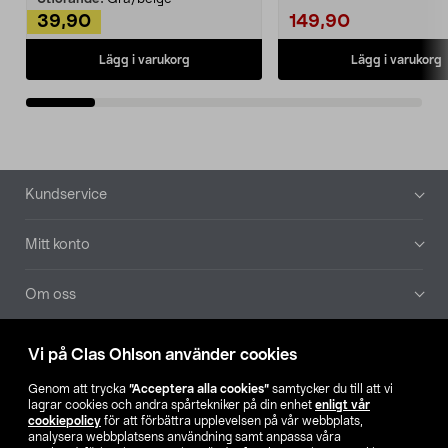
39,90
149,90
Lägg i varukorg
Lägg i varukorg
Sidfot
Kundservice
Mitt konto
Om oss
Aktuellt
Vi på Clas Ohlson använder cookies
Genom att trycka
”Acceptera alla cookies”
samtycker du till att vi
Våra bolag
lagrar cookies och andra spårtekniker på din enhet
enligt vår
cookiepolicy
för att förbättra upplevelsen på vår webbplats,
analysera webbplatsens användning samt anpassa våra
Hitta butik