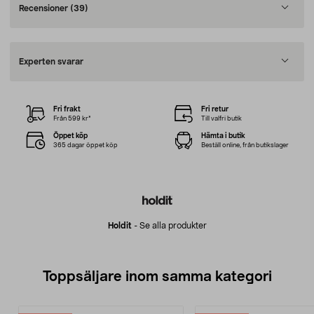
Recensioner
(39)
Experten svarar
Fri frakt
Fri retur
Från 599 kr*
Till valfri butik
Öppet köp
Hämta i butik
365 dagar öppet köp
Beställ online, från butikslager
Holdit
-
Se alla produkter
Toppsäljare inom samma kategori