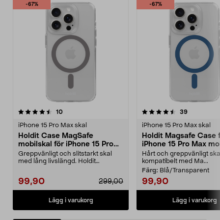
-67%
-67%
4.5 av 5 stjärnor
recensioner
4.5 av 5 stjärnor
recensione
10
39
iPhone 15 Pro Max skal
iPhone 15 Pro Max skal
Holdit Case MagSafe
Holdit Magsafe Case 
mobilskal för iPhone 15 Pro
iPhone 15 Pro Max mob
Max
Greppvänligt och slitstarkt skal
Hårt och greppvänligt ska
med lång livslängd. Holdit
kompatibelt med Ma...
MagSafe Case för iPh...
Färg:
Blå/Transparent
99,90
99,90
299,00
Lägg i varukorg
Lägg i varukorg