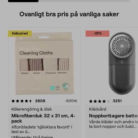
Ovanligt bra pris på vanliga saker
Kolla priset
-25%
4.0av 5 stjärnor
recensioner
4.5av 5 stjärnor
recensio
3808
3251
(9,97/st)
Köksrengöring & disk
Klädvård
Mikrofiberduk 32 x 31 cm, 4-
Noppborttagare batter
pack
Vårda kläder och andra tex
ta bort noppor och ludd.
Aftonbladets "självklara favorit” i
Noppborttagaren fräs...
test av d...
Utförande:
Grå/beige