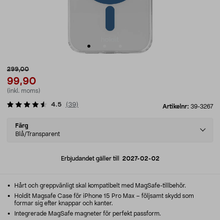
299,00
99,90
(inkl. moms)
4.5
(
39
)
Artikelnr:
39-3267
Select
Färg
variant
Blå/Transparent
Erbjudandet gäller till
2027-02-02
Hårt och greppvänligt skal kompatibelt med MagSafe-tillbehör.
Holdit Magsafe Case för iPhone 15 Pro Max – följsamt skydd som
formar sig efter knappar och kanter.
Integrerade MagSafe magneter för perfekt passform.