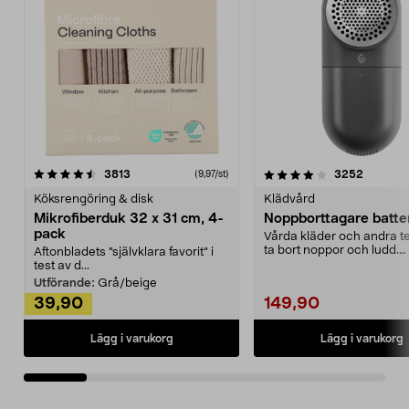
4.0av 5 stjärnor
recensioner
4.5av 5 stjärnor
recensio
3813
3252
(9,97/st)
Köksrengöring & disk
Klädvård
Mikrofiberduk 32 x 31 cm, 4-
Noppborttagare batter
pack
Vårda kläder och andra tex
ta bort noppor och ludd.
Aftonbladets "självklara favorit” i
Noppborttagaren fräs...
test av d...
Utförande:
Grå/beige
39,90
149,90
Lägg i varukorg
Lägg i varukorg