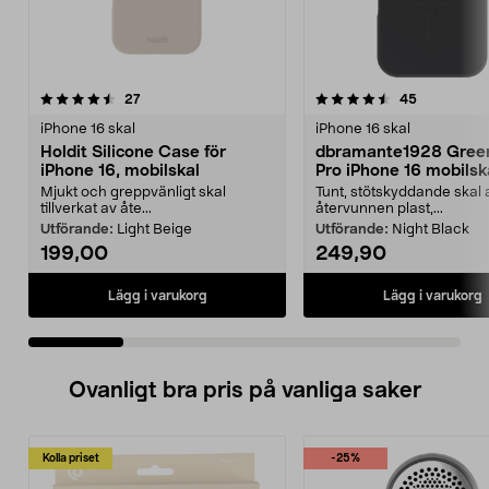
4.5 av 5 stjärnor
recensioner
3.5 av 5 stjärnor
recensione
27
45
iPhone 16 skal
iPhone 16 skal
Holdit Silicone Case för
dbramante1928 Gree
iPhone 16, mobilskal
Pro iPhone 16 mobilsk
Mjukt och greppvänligt skal
Tunt, stötskyddande skal 
tillverkat av åte...
återvunnen plast,...
Utförande:
Light Beige
Utförande:
Night Black
199,00
249,90
Lägg i varukorg
Lägg i varukorg
Ovanligt bra pris på vanliga saker
Kolla priset
-25%