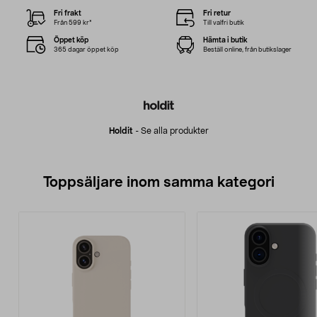
Fri frakt
Fri retur
Från 599 kr*
Till valfri butik
Öppet köp
Hämta i butik
365 dagar öppet köp
Beställ online, från butikslager
Holdit
-
Se alla produkter
Toppsäljare inom samma kategori