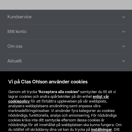
Sidfot
Kundservice
Mitt konto
Om oss
Aktuellt
Våra bolag
Vi på Clas Ohlson använder cookies
Hitta butik
Genom att trycka
”Acceptera alla cookies”
samtycker du till att vi
lagrar cookies och andra spårtekniker på din enhet
enligt vår
cookiepolicy
för att förbättra upplevelsen på vår webbplats,
SE
NO
FI
analysera webbplatsens användning samt anpassa våra
marknadsföringsinsatser. Vi använder fyra kategorier av cookies:
nödvändiga, funktionella, analys och annonsering. För nödvändiga
cookies krävs inte ditt samtycke eftersom dessa cookies är
nödvändiga för att innehållet på webbplatsen ska kunna fungera. Om
du istället vill skräddarsy dina val kan du trycka på
inställningar
. Ditt