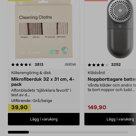
4.0av 5 stjärnor
recensioner
4.5av 5 stjärnor
recensio
3813
3252
(9,97/st)
Köksrengöring & disk
Klädvård
Mikrofiberduk 32 x 31 cm, 4-
Noppborttagare batter
pack
Vårda kläder och andra tex
ta bort noppor och ludd.
Aftonbladets "självklara favorit” i
Noppborttagaren fräs...
test av d...
Utförande:
Grå/beige
39,90
149,90
Lägg i varukorg
Lägg i varukorg