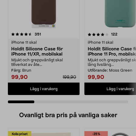
4.0 av 5 stjärnor
recensioner
4.5 av 5 stjärnor
recensione
351
122
iPhone 11 skal
iPhone 11 skal
Holdit Silicone Case för
Holdit Silicone Case f
iPhone 11/XR, mobilskal
iPhone 11 Pro, mobilsk
Mjukt och greppvänligt skal
Mjukt och greppvänligt s
tillverkat av åte...
lång livsläng...
Färg:
Brun
Utförande:
Moss Green
99,90
99,90
199,90
Lägg i varukorg
Lägg i varukorg
Ovanligt bra pris på vanliga saker
Kolla priset
-25%