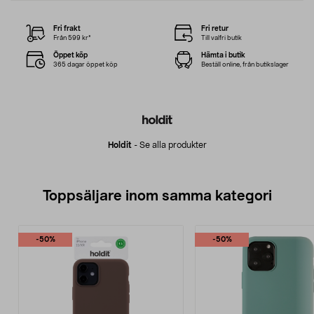
Fri frakt
Fri retur
Från 599 kr*
Till valfri butik
Öppet köp
Hämta i butik
365 dagar öppet köp
Beställ online, från butikslager
Holdit
-
Se alla produkter
Toppsäljare inom samma kategori
-50%
-50%