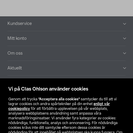
Sidfot
Kundservice
Mitt konto
Om oss
Aktuellt
Våra bolag
Vi på Clas Ohlson använder cookies
Hitta butik
Genom att trycka
”Acceptera alla cookies”
samtycker du till att vi
lagrar cookies och andra spårtekniker på din enhet
enligt vår
cookiepolicy
för att förbättra upplevelsen på vår webbplats,
SE
NO
FI
analysera webbplatsens användning samt anpassa våra
marknadsföringsinsatser. Vi använder fyra kategorier av cookies:
nödvändiga, funktionella, analys och annonsering. För nödvändiga
cookies krävs inte ditt samtycke eftersom dessa cookies är
nödvändiga för att innehållet på webbplatsen ska kunna fungera. Om