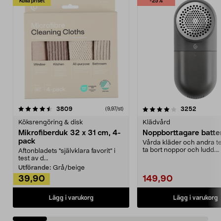
Kolla priset
-25%
4.0av 5 stjärnor
recensioner
4.5av 5 stjärnor
recensio
3809
3252
(9,97/st)
Köksrengöring & disk
Klädvård
Mikrofiberduk 32 x 31 cm, 4-
Noppborttagare batter
pack
Vårda kläder och andra tex
ta bort noppor och ludd.
Aftonbladets "självklara favorit” i
Noppborttagaren fräs...
test av d...
Utförande:
Grå/beige
39,90
149,90
Lägg i varukorg
Lägg i varukorg