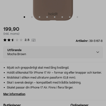
199,90
(inkl. moms)
2.5
(
2
)
Artikelnr:
39-5167-8
Select
Utförande
variant
Mocha Brown
Mjukt och greppvänligt skal med lång livslängd.
Holdit silikonskal för iPhone 17 Air – formar sig efter knappar och kanter.
Mobilskal i silikon med ultratunn passform (0,8 mm).
Skal i svensk design – kompatibelt med trådlös laddning.
Skalet passar din iPhone 17 Air. Finns i flera färger.
Mer information
Butikslager
Onlinelager