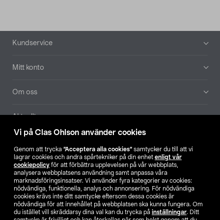
Sidfot
Kundservice
Mitt konto
Om oss
Aktuellt
Vi på Clas Ohlson använder cookies
Våra bolag
Genom att trycka
”Acceptera alla cookies”
samtycker du till att vi
lagrar cookies och andra spårtekniker på din enhet
enligt vår
Hitta butik
cookiepolicy
för att förbättra upplevelsen på vår webbplats,
analysera webbplatsens användning samt anpassa våra
marknadsföringsinsatser. Vi använder fyra kategorier av cookies:
nödvändiga, funktionella, analys och annonsering. För nödvändiga
SE
NO
FI
cookies krävs inte ditt samtycke eftersom dessa cookies är
nödvändiga för att innehållet på webbplatsen ska kunna fungera. Om
du istället vill skräddarsy dina val kan du trycka på
inställningar
. Ditt