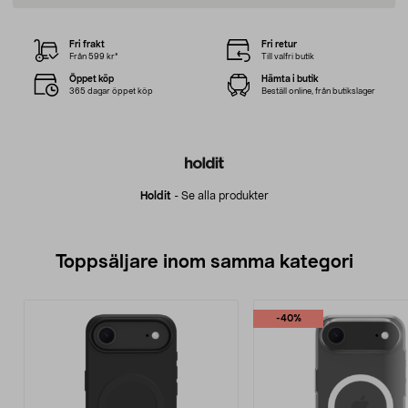
Fri frakt
Fri retur
Från 599 kr*
Till valfri butik
Öppet köp
Hämta i butik
365 dagar öppet köp
Beställ online, från butikslager
Holdit
-
Se alla produkter
Toppsäljare inom samma kategori
-40%