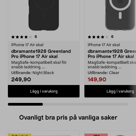
4.0 av 5 stjärnor
recensioner
2.5 av 5 stjärnor
recensioner
6
6
iPhone 17 Air skal
iPhone 17 Air skal
dbramante1928 Greenland
dbramante1928 Gree
Pro iPhone 17 Air skal
Pro iPhone 17 Air skal
MagSafe-kompatibelt skal för
MagSafe-kompatibelt skal
snabb laddning. ...
snabb laddning. ...
Utförande:
Night Black
Utförande:
Clear
249,90
149,90
Lägg i varukorg
Lägg i varukorg
Ovanligt bra pris på vanliga saker