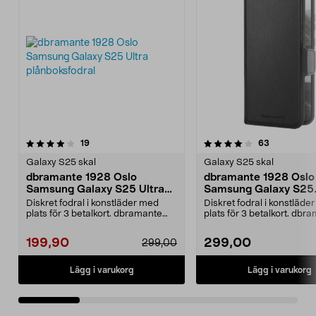
4.0 av 5 stjärnor
recensioner
recensione
19
63
0.0 av 5 stjärnor
Galaxy S25 skal
Galaxy S25 skal
dbramante 1928 Oslo
dbramante 1928 Oslo
Samsung Galaxy S25 Ultra
Samsung Galaxy S25
plånboksfodral
plånboksfodral
Diskret fodral i konstläder med
Diskret fodral i konstläde
plats för 3 betalkort. dbramante
plats för 3 betalkort. dbr
1928 Oslo – sla...
1928 Oslo – sla...
199,90
299,00
299,00
Lägg i varukorg
Lägg i varukorg