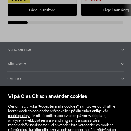
Lägg i varukorg
Lägg i varukorg
Sidfot
Kundservice
Mitt konto
Om oss
Aktuellt
Vi på Clas Ohlson använder cookies
Genom att trycka
”Acceptera alla cookies”
samtycker du till att vi
Våra bolag
lagrar cookies och andra spårtekniker på din enhet
enligt vår
cookiepolicy
för att förbättra upplevelsen på vår webbplats,
analysera webbplatsens användning samt anpassa våra
Hitta butik
marknadsföringsinsatser. Vi använder fyra kategorier av cookies:
nödvändiga, funktionella, analys och annonsering. För nödvändiga