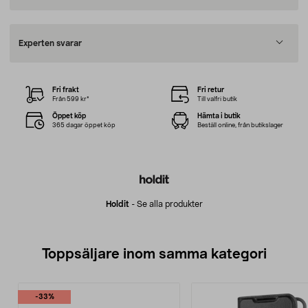
Experten svarar
Fri frakt
Fri retur
Från 599 kr*
Till valfri butik
Öppet köp
Hämta i butik
365 dagar öppet köp
Beställ online, från butikslager
Holdit
-
Se alla produkter
Toppsäljare inom samma kategori
-33%