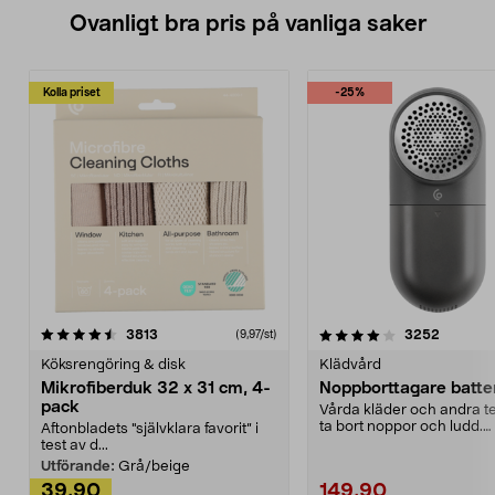
Ovanligt bra pris på vanliga saker
Kolla priset
-25%
4.0av 5 stjärnor
recensioner
4.5av 5 stjärnor
recensio
3813
3252
(9,97/st)
Köksrengöring & disk
Klädvård
Mikrofiberduk 32 x 31 cm, 4-
Noppborttagare batter
pack
Vårda kläder och andra tex
ta bort noppor och ludd.
Aftonbladets "självklara favorit” i
Noppborttagaren fräs...
test av d...
Utförande:
Grå/beige
39,90
149,90