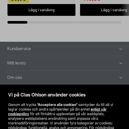
Lägg i varukorg
Lägg i varukorg
Sidfot
Kundservice
Mitt konto
Om oss
Aktuellt
Vi på Clas Ohlson använder cookies
Genom att trycka
”Acceptera alla cookies”
samtycker du till att vi
Våra bolag
lagrar cookies och andra spårtekniker på din enhet
enligt vår
cookiepolicy
för att förbättra upplevelsen på vår webbplats,
analysera webbplatsens användning samt anpassa våra
Hitta butik
marknadsföringsinsatser. Vi använder fyra kategorier av cookies:
nödvändiga, funktionella, analys och annonsering. För nödvändiga