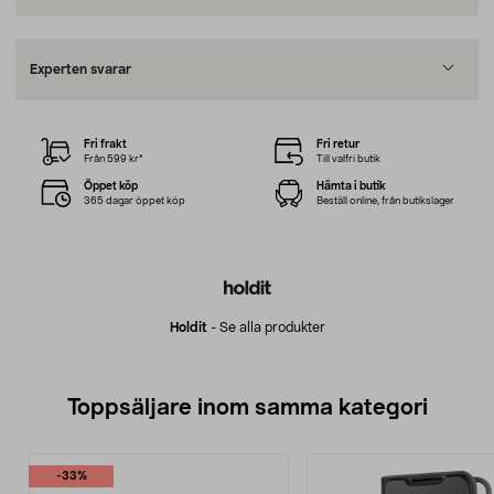
Experten svarar
Fri frakt
Fri retur
Från 599 kr*
Till valfri butik
Öppet köp
Hämta i butik
365 dagar öppet köp
Beställ online, från butikslager
Holdit
-
Se alla produkter
Toppsäljare inom samma kategori
-33%