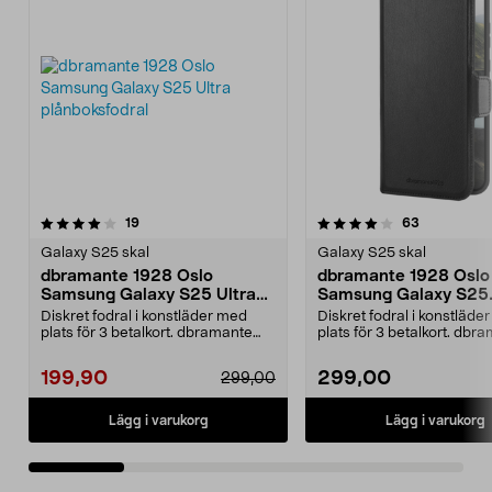
4.0 av 5 stjärnor
recensioner
recensione
19
63
0.0 av 5 stjärnor
Galaxy S25 skal
Galaxy S25 skal
dbramante 1928 Oslo
dbramante 1928 Oslo
Samsung Galaxy S25 Ultra
Samsung Galaxy S25
plånboksfodral
plånboksfodral
Diskret fodral i konstläder med
Diskret fodral i konstläde
plats för 3 betalkort. dbramante
plats för 3 betalkort. dbr
1928 Oslo – sla...
1928 Oslo – sla...
199,90
299,00
299,00
Lägg i varukorg
Lägg i varukorg