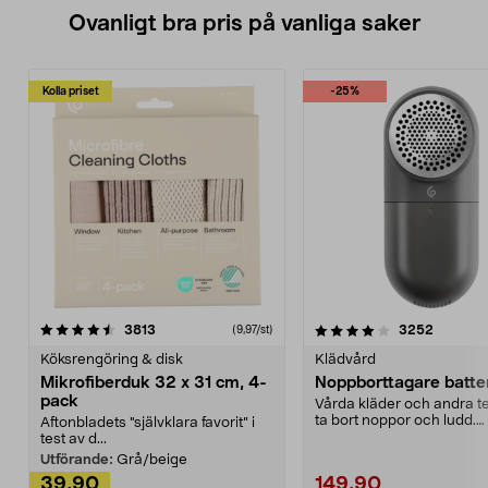
Ovanligt bra pris på vanliga saker
Kolla priset
-25%
4.0av 5 stjärnor
recensioner
4.5av 5 stjärnor
recensio
3813
3252
(9,97/st)
Köksrengöring & disk
Klädvård
Mikrofiberduk 32 x 31 cm, 4-
Noppborttagare batter
pack
Vårda kläder och andra tex
ta bort noppor och ludd.
Aftonbladets "självklara favorit” i
Noppborttagaren fräs...
test av d...
Utförande:
Grå/beige
39,90
149,90