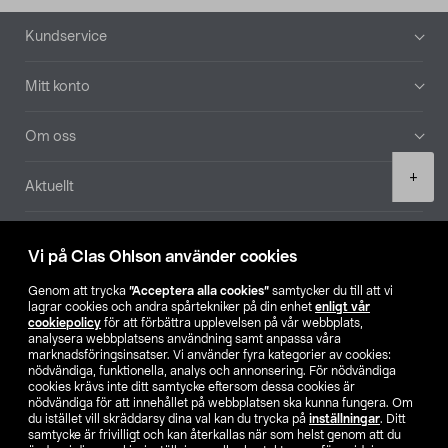
Sidfot
Kundservice
Mitt konto
Om oss
Product
+
Aktuellt
quantity
Våra bolag
Vi på Clas Ohlson använder cookies
Hitta butik
Genom att trycka
”Acceptera alla cookies”
samtycker du till att vi
lagrar cookies och andra spårtekniker på din enhet
enligt vår
cookiepolicy
för att förbättra upplevelsen på vår webbplats,
SE
NO
FI
analysera webbplatsens användning samt anpassa våra
marknadsföringsinsatser. Vi använder fyra kategorier av cookies:
nödvändiga, funktionella, analys och annonsering. För nödvändiga
cookies krävs inte ditt samtycke eftersom dessa cookies är
nödvändiga för att innehållet på webbplatsen ska kunna fungera. Om
du istället vill skräddarsy dina val kan du trycka på
inställningar
. Ditt
samtycke är frivilligt och kan återkallas när som helst genom att du