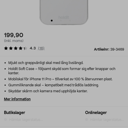
199,90
(inkl. moms)
4.3
(
16
)
Artikelnr:
39-3469
Mjukt och greppvänligt skal med lång livslängd.
Holdit Soft Case – följsamt skydd som formar sig efter knappar och
kanter.
Mobilskal för iPhone 11 Pro – tillverkat av 100 % återvunnen plast.
Gummiliknande skal – kompatibelt med trådlös laddning.
Skyddar skärm och kamera med upphöjda kanter.
Mer information
Butikslager
Onlinelager
Hämtar lagerstatus...
Hämtar lagerstatus...