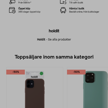
Från 599 kr*
Till valfri butik
Öppet köp
Hämta i butik
365 dagar öppet köp
Beställ online, från butikslager
Holdit
-
Se alla produkter
Toppsäljare inom samma kategori
-50%
-50%