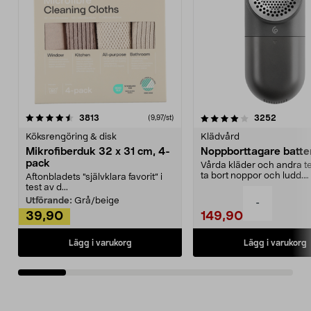
4.0av 5 stjärnor
recensioner
4.5av 5 stjärnor
recensio
3813
3252
(9,97/st)
Köksrengöring & disk
Klädvård
Mikrofiberduk 32 x 31 cm, 4-
Noppborttagare batter
pack
Vårda kläder och andra tex
ta bort noppor och ludd.
Aftonbladets "självklara favorit” i
Noppborttagaren fräs...
test av d...
Utförande:
Grå/beige
-
39,90
149,90
Lägg i varukorg
Lägg i varukorg