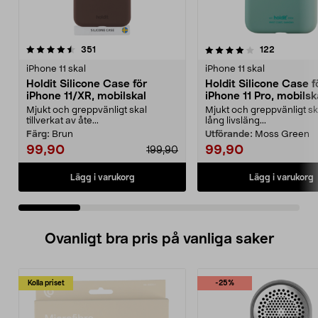
4.0 av 5 stjärnor
recensioner
4.5 av 5 stjärnor
recensione
351
122
iPhone 11 skal
iPhone 11 skal
Holdit Silicone Case för
Holdit Silicone Case f
iPhone 11/XR, mobilskal
iPhone 11 Pro, mobilsk
Mjukt och greppvänligt skal
Mjukt och greppvänligt s
tillverkat av åte...
lång livsläng...
Färg:
Brun
Utförande:
Moss Green
99,90
99,90
199,90
Lägg i varukorg
Lägg i varukorg
Ovanligt bra pris på vanliga saker
Kolla priset
-25%