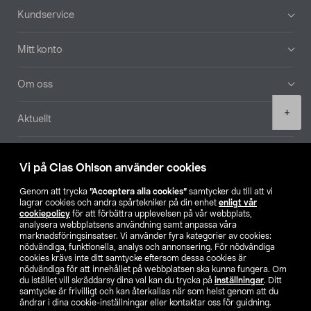
Sidfot
Kundservice
Mitt konto
Om oss
Product
+
Aktuellt
quantity
Våra bolag
Vi på Clas Ohlson använder cookies
Hitta butik
Genom att trycka
”Acceptera alla cookies”
samtycker du till att vi
lagrar cookies och andra spårtekniker på din enhet
enligt vår
cookiepolicy
för att förbättra upplevelsen på vår webbplats,
SE
NO
FI
analysera webbplatsens användning samt anpassa våra
marknadsföringsinsatser. Vi använder fyra kategorier av cookies:
nödvändiga, funktionella, analys och annonsering. För nödvändiga
cookies krävs inte ditt samtycke eftersom dessa cookies är
nödvändiga för att innehållet på webbplatsen ska kunna fungera. Om
du istället vill skräddarsy dina val kan du trycka på
inställningar
. Ditt
samtycke är frivilligt och kan återkallas när som helst genom att du
ändrar i dina cookie-inställningar eller kontaktar oss för guidning.