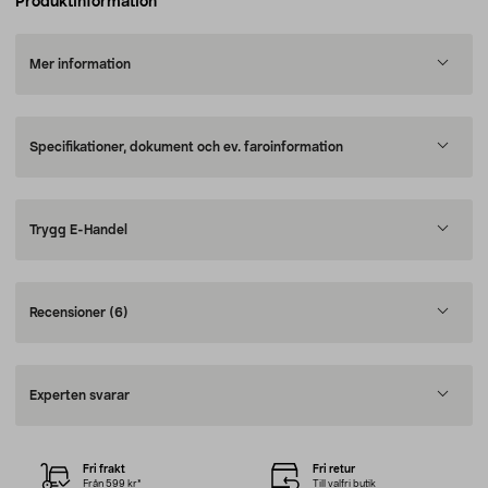
Produktinformation
Mer information
Specifikationer, dokument och ev. faroinformation
Trygg E-Handel
Recensioner
(6)
Experten svarar
Fri frakt
Fri retur
Från 599 kr*
Till valfri butik