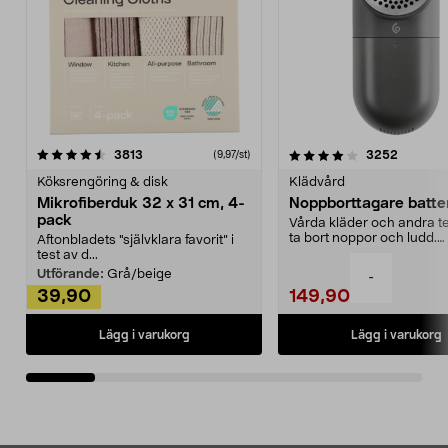
4.0av 5 stjärnor
recensioner
4.5av 5 stjärnor
recensio
3813
3252
(9,97/st)
Köksrengöring & disk
Klädvård
Mikrofiberduk 32 x 31 cm, 4-
Noppborttagare batter
pack
Vårda kläder och andra tex
ta bort noppor och ludd.
Aftonbladets "självklara favorit” i
Noppborttagaren fräs...
test av d...
Utförande:
Grå/beige
-
39,90
149,90
Lägg i varukorg
Lägg i varukorg