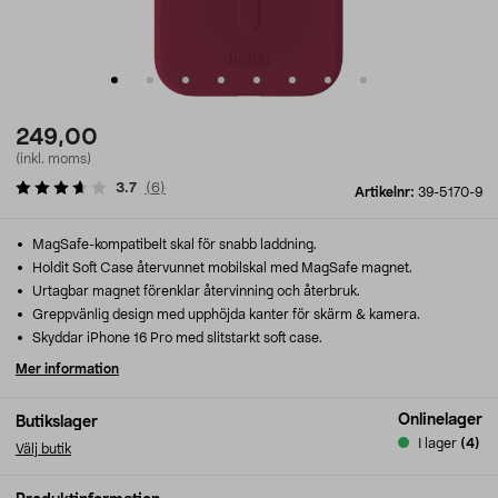
249,00
(inkl. moms)
3.7
(
6
)
Artikelnr:
39-5170-9
MagSafe-kompatibelt skal för snabb laddning.
Holdit Soft Case återvunnet mobilskal med MagSafe magnet.
Urtagbar magnet förenklar återvinning och återbruk.
Greppvänlig design med upphöjda kanter för skärm & kamera.
Skyddar iPhone 16 Pro med slitstarkt soft case.
Mer information
Onlinelager
Butikslager
I lager
(4)
Välj butik