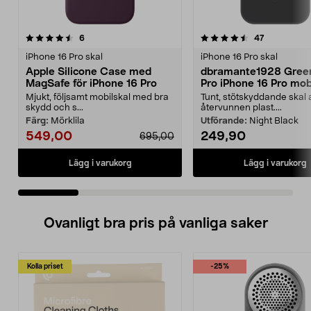
4.5 av 5 stjärnor
recensioner
3.5 av 5 stjärnor
recensioner
6
47
iPhone 16 Pro skal
iPhone 16 Pro skal
Apple Silicone Case med
dbramante1928 Gree
MagSafe för iPhone 16 Pro
Pro iPhone 16 Pro mob
Mjukt, följsamt mobilskal med bra
Tunt, stötskyddande skal 
skydd och s...
återvunnen plast....
Färg:
Mörklila
Utförande:
Night Black
549,00
249,90
695,00
Lägg i varukorg
Lägg i varukorg
Ovanligt bra pris på vanliga saker
Kolla priset
-25%