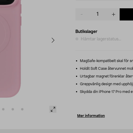
Product
quantity
Butikslager
Hämtar lagerstatus...
MagSafe-kompatibelt skal för s
Holdit Soft Case återvunnet m
Urtagbar magnet förenklar återv
Greppvänlig design med upphöj
Skydda din iPhone 17 Pro med ett 
Mer information