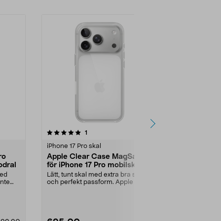
2.5 av 5 stjärnor
recensioner
4.0
1
8
iPhone 17 Pro skal
iPhone 17 Pro
ro
Apple Clear Case MagSafe
Holdit Soft
odral
för iPhone 17 Pro mobilskal
17 Pro mobi
med
Lätt, tunt skal med extra bra skydd
MagSafe-kompa
ante
och perfekt passform. Apple Clear
snabb laddning
Case för i...
Utförande:
Pi