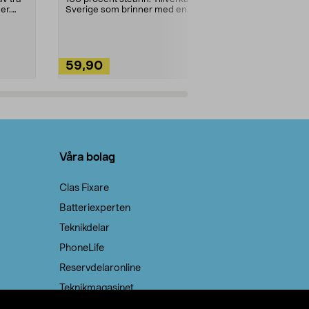
ute. Städa med
er.
Sverige som brinner med en
vacker och sotfri ...
59,90
49,90
Lägg i varukorg
Lägg
Våra bolag
Clas Fixare
Batteriexperten
Teknikdelar
PhoneLife
Reservdelaronline
Teknikmagasinet