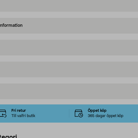
information
Fri retur
Öppet köp
Till valfri butik
365 dagar öppet köp
tegori