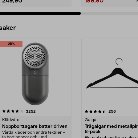
249,90
199,90
 saker
-25%
4.5av 5 stjärnor
recensioner
4.0av 5 stjärnor
recensioner
3252
256
Klädvård
Galgar
Noppborttagare batteridriven
Trägalgar med metallpi
8-pack
Vårda kläder och andra textilier –
ta bort noppor och ludd.
Elegant och gedigen galge a