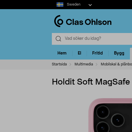
Select
Sweden
market
Hem
El
Fritid
Bygg
Startsida
Multimedia
Mobilskal & plånbo
Holdit Soft MagSafe 