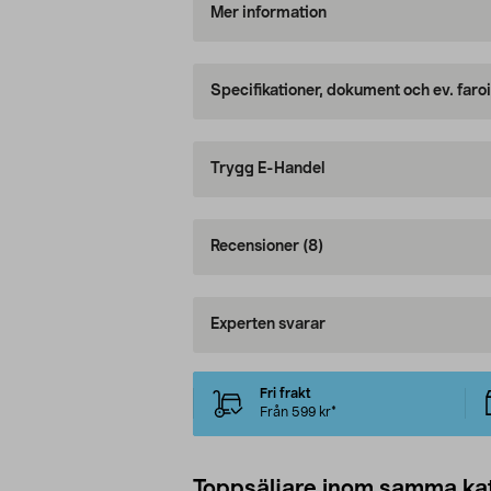
Mer information
Specifikationer, dokument och ev. faro
Trygg E-Handel
Recensioner
(8)
Experten svarar
Fri frakt
Från 599 kr*
Toppsäljare inom samma ka