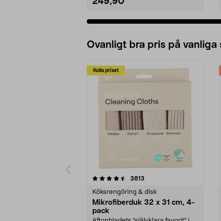
249,90
Ovanligt bra pris på vanliga
Kolla priset
5av 5 stjärnor
4.0av 5 stjärnor
recensioner
3813
Köksrengöring & disk
Mikrofiberduk 32 x 31 cm, 4-
pack
Aftonbladets "självklara favorit” i