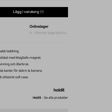
Lägg i varukorg
(1)
Onlinelager
Hämtar lagerstatus...
nabb laddning.
obilskal med MagSafe-magnet.
inning och återbruk.
da kanter för skärm & kamera.
slitstarkt soft case.
Holdit
-
Se alla produkter