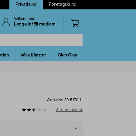
Privatkund
Företagskund
Välkommen
Logga in/Bli medlem
nden
Våra tjänster
Club Clas
Artikelnr:
39-5170-11
8
recensioner