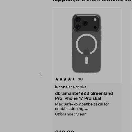
5 av 5 stjärnor
4.5 av 5 stjärnor
recensioner
30
iPhone 17 Pro skal
dbramante1928 Greenland
Pro iPhone 17 Pro skal
MagSafe-kompatibelt skal för
snabb laddning. ...
Utförande:
Clear