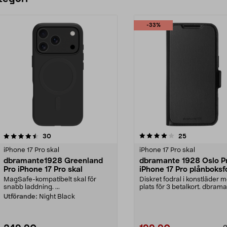
-33%
4.0 av 5 stjärnor
recensioner
5.0 av 5 stjärnor
recensioner
30
25
iPhone 17 Pro skal
iPhone 17 Pro skal
dbramante1928 Greenland
dbramante 1928 Oslo P
Pro iPhone 17 Pro skal
iPhone 17 Pro plånboksf
MagSafe-kompatibelt skal för
Diskret fodral i konstläder 
snabb laddning. ...
plats för 3 betalkort. dbram
1928 Oslo Pro –...
Utförande:
Night Black