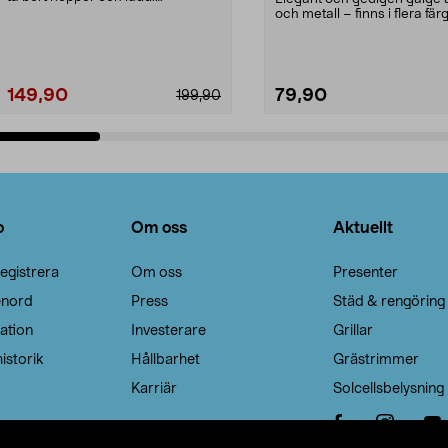
Noppborttagaren fräs...
och metall – finns i flera färg
Galge med sv...
149,90
79,90
199,90
Lägg i varukorg
Lägg i varukorg
o
Om oss
Aktuellt
egistrera
Om oss
Presenter
enord
Press
Städ & rengöring
ation
Investerare
Grillar
istorik
Hållbarhet
Grästrimmer
Karriär
Solcellsbelysning