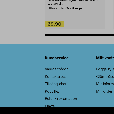
test av d...
Utförande:
Grå/beige
39,90
Lägg i varukorg
Sidfot
Kundservice
Mitt kont
Vanliga frågor
Logga in/R
Kontakta oss
Glömt lös
Tillgänglighet
Min inform
Köpvillkor
Min orderh
Retur / reklamation
Elavfall
Cookie policy