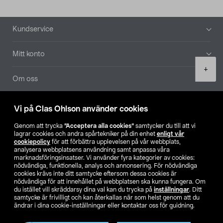
Sidfot
Kundservice
Mitt konto
Product
+
quantity
Om oss
Aktuellt
Vi på Clas Ohlson använder cookies
Genom att trycka
”Acceptera alla cookies”
samtycker du till att vi
Våra bolag
lagrar cookies och andra spårtekniker på din enhet
enligt vår
cookiepolicy
för att förbättra upplevelsen på vår webbplats,
analysera webbplatsens användning samt anpassa våra
Hitta butik
marknadsföringsinsatser. Vi använder fyra kategorier av cookies:
nödvändiga, funktionella, analys och annonsering. För nödvändiga
cookies krävs inte ditt samtycke eftersom dessa cookies är
SE
NO
FI
nödvändiga för att innehållet på webbplatsen ska kunna fungera. Om
du istället vill skräddarsy dina val kan du trycka på
inställningar
. Ditt
samtycke är frivilligt och kan återkallas när som helst genom att du
ändrar i dina cookie-inställningar eller kontaktar oss för guidning.