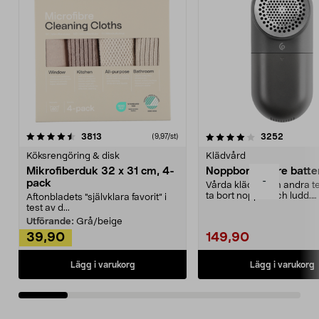
4.0av 5 stjärnor
recensioner
4.5av 5 stjärnor
recensio
3813
3252
(9,97/st)
Köksrengöring & disk
Klädvård
Mikrofiberduk 32 x 31 cm, 4-
Noppborttagare batter
-
pack
Vårda kläder och andra tex
ta bort noppor och ludd.
Aftonbladets "självklara favorit” i
Noppborttagaren fräs...
test av d...
Utförande:
Grå/beige
39,90
149,90
Lägg i varukorg
Lägg i varukorg