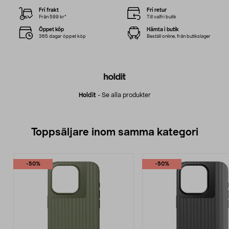
Fri frakt
Fri retur
Från 599 kr*
Till valfri butik
Öppet köp
Hämta i butik
365 dagar öppet köp
Beställ online, från butikslager
Holdit
-
Se alla produkter
Toppsäljare inom samma kategori
-50%
-50%