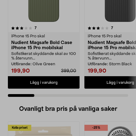
3.5 av 5 stjärnor
recensioner
4.0 av 5 stjärnor
recensioner
7
7
iPhone 15 Pro skal
iPhone 15 Pro skal
Nudient Magsafe Bold Case
Nudient Magsafe Bol
iPhone 15 Pro mobilskal
iPhone 15 Pro mobilsk
Sofistikerat skyddande skal av 100
Sofistikerat skyddande sk
% återvunn...
% återvunn...
Utförande:
Olive Green
Utförande:
Storm Black
199,90
199,90
399,00
Lägg i varukorg
Lägg i varukorg
Ovanligt bra pris på vanliga saker
Kolla priset
-25%