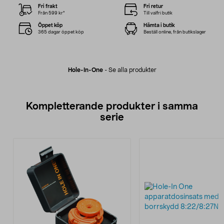
Fri frakt
Fri retur
Från 599 kr*
Till valfri butik
Öppet köp
Hämta i butik
365 dagar öppet köp
Beställ online, från butikslager
Hole-In-One
-
Se alla produkter
Kompletterande produkter i samma
serie