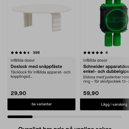
5.0 av 5 stjärnor
recensioner
4.5 av 5 stjärnor
recensioner
398
4
Infällda dosor
Infällda dosor
Doslock med snäppfäste
Schneider apparatdos
enkel- och dubbelgips
Täcklock för infällda apparat- och
kopplingsd...
Eldosa med justerbar rot
ring – för skivtjocklek 1
Schneider Multi...
29,90
59,90
Se varianter
Lägg i varukorg