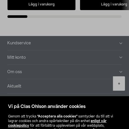
Lägg i varukorg
Lägg i varukorg
Sidfot
Kundservice
Mitt konto
Om oss
Product
+
Aktuellt
quantity
Våra bolag
Vi på Clas Ohlson använder cookies
Hitta butik
Genom att trycka
”Acceptera alla cookies”
samtycker du till att vi
lagrar cookies och andra spårtekniker på din enhet
enligt vår
cookiepolicy
för att förbättra upplevelsen på vår webbplats,