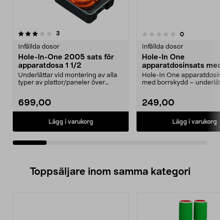
recensioner
3
recensioner
0
0.0 av 5 stjärnor
0.0 av 5 stjärnor
Infällda dosor
Infällda dosor
Hole-In-One 2005 sats för
Hole-In One
apparatdosa 1 1/2
apparatdosinsats me
borrskydd 8:22/8:27
Underlättar vid montering av alla
Hole-In One apparatdosi
typer av plattor/paneler över
med borrskydd – underlät
eldosor. Hole-In...
snickare och platts...
699,00
249,00
Lägg i varukorg
Lägg i varukorg
Toppsäljare inom samma kategori