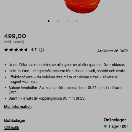
499,00
(inkl. moms)
4.7
(
6
)
Artikelnr:
36-9472
Underlättar vid montering av alla typer av plattor/paneler över eldosor.
Hole-In-One – magnetsökssystem för eldosor, enkelt, snabbt och exakt.
Effektiv sökare – du behöver inte mäta var dosan sitter – sökarens
magnet visar var.
Satsen innehåller: 2 x insatser för apparatdosor (8:22) och 1 x sökare
(8:21).
Samt 1 x insats till kopplingsdosa 85 mm (8:23).
Mer information
Onlinelager
Butikslager
I lager
(26)
Välj butik