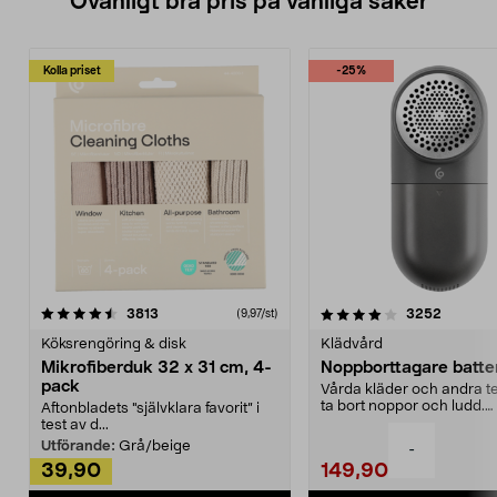
Ovanligt bra pris på vanliga saker
Kolla priset
-25%
4.0av 5 stjärnor
recensioner
4.5av 5 stjärnor
recensio
3813
3252
(9,97/st)
Köksrengöring & disk
Klädvård
Mikrofiberduk 32 x 31 cm, 4-
Noppborttagare batter
pack
Vårda kläder och andra tex
ta bort noppor och ludd.
Aftonbladets "självklara favorit” i
Noppborttagaren fräs...
test av d...
Utförande:
Grå/beige
-
39,90
149,90