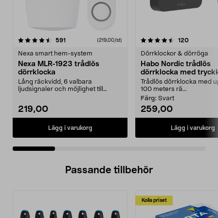
4.5 av 5 stjärnor
recensioner
4.5 av 5 stjärnor
recension
591
120
(219,00/st)
Nexa smart hem-system
Dörrklockor & dörröga
Nexa MLR-1923 trådlös
Habo Nordic trådlös
dörrklocka
dörrklocka med tryc
Lång räckvidd, 6 valbara
Trådlös dörrklocka med upp
ljudsignaler och möjlighet till
100 meters rä...
ljusindikering. Nexa ML...
Färg:
Svart
219,00
259,00
Lägg i varukorg
Lägg i varukorg
Passande tillbehör
Kolla priset