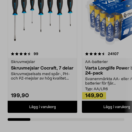
4.5av 5 stjärnor
recensioner
4.5av 5 stjärnor
recensi
99
24107
Skruvmejslar
AA-batterier
Skruvmejslar Cocraft, 7 delar
Varta Longlife Power b
24-pack
Skruvmejselsats med spår-, PH-
och PZ-mejslar av hög kvalitet.
Svanenmärkta AA- eller 
Handtag med mjukt...
batterier för fjär...
Typ:
AA/LR6
199,90
149,90
Lägg i varukorg
Lägg i varukorg