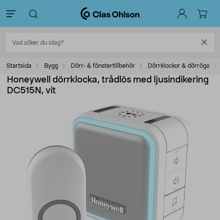
Startsida
Bygg
Dörr- & fönstertillbehör
Dörrklockor & dörröga
Honeywell dörrklocka, trådlös med ljusindikering
DC515N, vit