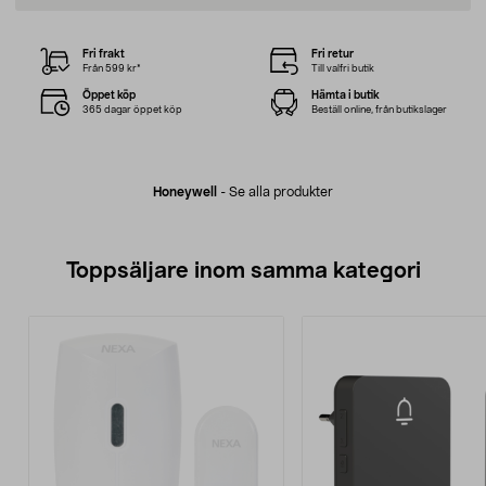
Fri frakt
Fri retur
Från 599 kr*
Till valfri butik
Öppet köp
Hämta i butik
365 dagar öppet köp
Beställ online, från butikslager
Honeywell
-
Se alla produkter
Toppsäljare inom samma kategori