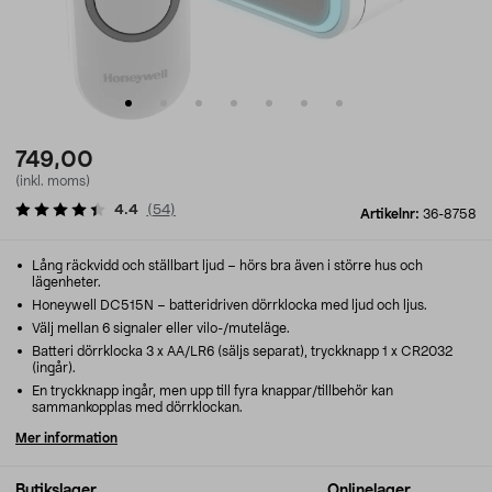
749,00
(inkl. moms)
4.4
(
54
)
Artikelnr:
36-8758
Lång räckvidd och ställbart ljud – hörs bra även i större hus och
lägenheter.
Honeywell DC515N – batteridriven dörrklocka med ljud och ljus.
Välj mellan 6 signaler eller vilo-/muteläge.
Batteri dörrklocka 3 x AA/LR6 (säljs separat), tryckknapp 1 x CR2032
(ingår).
En tryckknapp ingår, men upp till fyra knappar/tillbehör kan
sammankopplas med dörrklockan.
Mer information
Butikslager
Onlinelager