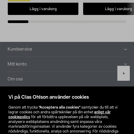
Lägg i varukorg
Lägg i varukorg
Sidfot
Kundservice
Mitt konto
Product
+
quantity
Om oss
Aktuellt
Vi på Clas Ohlson använder cookies
Genom att trycka
”Acceptera alla cookies”
samtycker du till att vi
Våra bolag
lagrar cookies och andra spårtekniker på din enhet
enligt vår
cookiepolicy
för att förbättra upplevelsen på vår webbplats,
analysera webbplatsens användning samt anpassa våra
Hitta butik
marknadsföringsinsatser. Vi använder fyra kategorier av cookies:
nödvändiga, funktionella, analys och annonsering. För nödvändiga