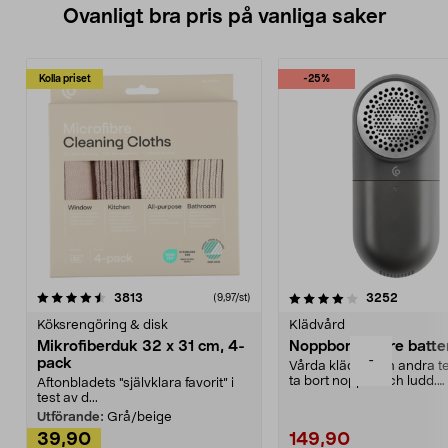
Ovanligt bra pris på vanliga saker
Kolla priset
-25%
4.0av 5 stjärnor
recensioner
4.5av 5 stjärnor
recensio
3813
3252
(9,97/st)
Köksrengöring & disk
Klädvård
Mikrofiberduk 32 x 31 cm, 4-
Noppborttagare batter
-
pack
Vårda kläder och andra tex
ta bort noppor och ludd.
Aftonbladets "självklara favorit” i
Noppborttagaren fräs...
test av d...
Utförande:
Grå/beige
39,90
149,90