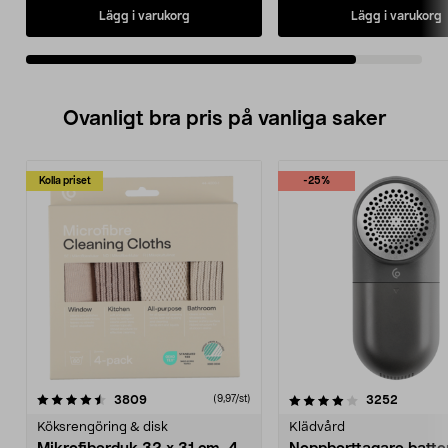
Lägg i varukorg
Lägg i varukorg
Ovanligt bra pris på vanliga saker
Kolla priset
-25%
4.0av 5 stjärnor
recensioner
4.5av 5 stjärnor
recensio
3809
3252
(9,97/st)
Köksrengöring & disk
Klädvård