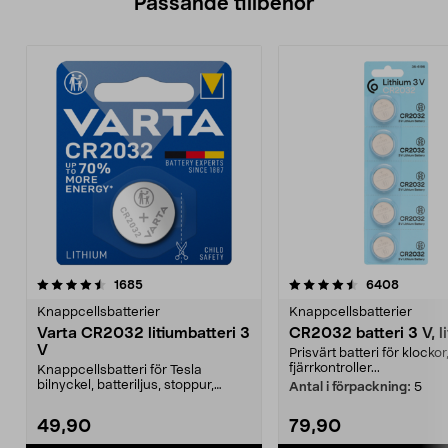
Passande tillbehör
4.5av 5 stjärnor
recensioner
recensio
1685
6408
Knappcellsbatterier
Knappcellsbatterier
Varta CR2032 litiumbatteri 3
CR2032 batteri 3 V, l
V
Prisvärt batteri för klockor
fjärrkontroller...
Knappcellsbatteri för Tesla
bilnyckel, batteriljus, stoppur,
Antal i förpackning:
5
pulsband. 3 V litiu...
49,90
79,90