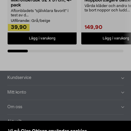
Mikrofiberduk 32 x 31 cm, 4-
Noppborttagare batter
pack
Vårda kläder och andra tex
ta bort noppor och ludd.
Aftonbladets "självklara favorit” i
Noppborttagaren fräs...
test av d...
Utförande:
Grå/beige
39,90
149,90
Lägg i varukorg
Lägg i varukorg
Sidfot
Kundservice
Mitt konto
Om oss
Aktuellt