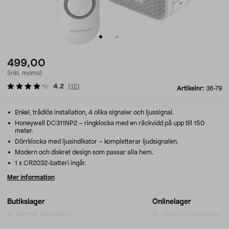
499,00
(inkl. moms)
4.2
(
12
)
Artikelnr:
36-79
Enkel, trådlös installation, 4 olika signaler och ljussignal.
Honeywell DC311NP2 – ringklocka med en räckvidd på upp till 150
meter.
Dörrklocka med ljusindikator – kompletterar ljudsignalen.
Modern och diskret design som passar alla hem.
1 x CR2032-batteri ingår.
Mer information
Butikslager
Onlinelager
Hämtar lagerstatus...
Hämtar lagerstatus...