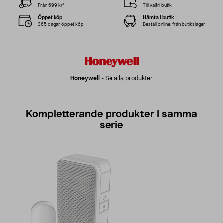
Från 599 kr*
Till valfri butik
Öppet köp
Hämta i butik
365 dagar öppet köp
Beställ online, från butikslager
Honeywell
-
Se alla produkter
Kompletterande produkter i samma
serie