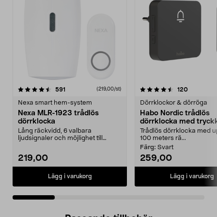
4.5 av 5 stjärnor
recensioner
2.0 av 5 stjärnor
recension
591
120
(219,00/st)
Nexa smart hem-system
Dörrklockor & dörröga
Nexa MLR-1923 trådlös
Habo Nordic trådlös
dörrklocka
dörrklocka med tryc
Lång räckvidd, 6 valbara
Trådlös dörrklocka med upp
ljudsignaler och möjlighet till
100 meters rä...
ljusindikering. Nexa ML...
Färg:
Svart
219,00
259,00
Lägg i varukorg
Lägg i varukorg