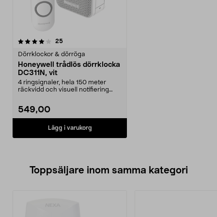
recensioner
25
Dörrklockor & dörröga
Honeywell trådlös dörrklocka
DC311N, vit
4 ringsignaler, hela 150 meter
räckvidd och visuell notifiering
med LED. Honeywe...
549,00
Lägg i varukorg
Toppsäljare inom samma kategori