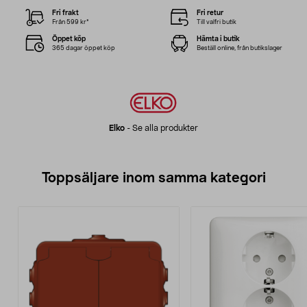
Fri frakt
Fri retur
Från 599 kr*
Till valfri butik
Öppet köp
Hämta i butik
365 dagar öppet köp
Beställ online, från butikslager
Elko
-
Se alla produkter
Toppsäljare inom samma kategori