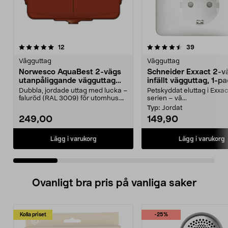
4.5 av 5 stjärnor
recensioner
4.0 av 5 stjärnor
recensione
12
39
Vägguttag
Vägguttag
Norwesco AquaBest 2-vägs
Schneider Exxact 2-v
utanpåliggande vägguttag
infällt vägguttag, 1-p
IP44
Dubbla, jordade uttag med lucka –
Petskyddat eluttag i Exxa
faluröd (RAL 3009) för utomhus.
serien – vä...
Norwesco AquaB...
Typ:
Jordat
249,00
149,90
Lägg i varukorg
Lägg i varukorg
Ovanligt bra pris på vanliga saker
Kolla priset
-25%