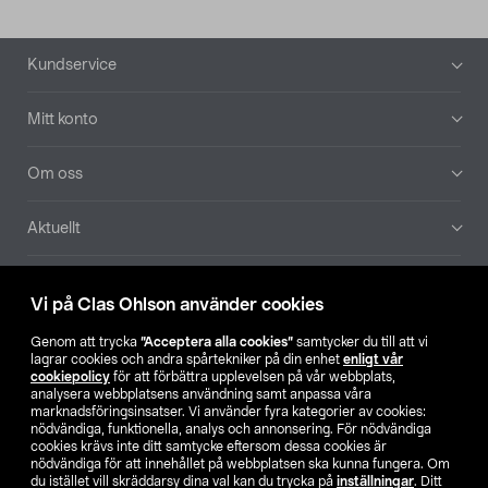
Sidfot
Kundservice
Mitt konto
Om oss
Aktuellt
Våra bolag
Vi på Clas Ohlson använder cookies
Hitta butik
Genom att trycka
”Acceptera alla cookies”
samtycker du till att vi
lagrar cookies och andra spårtekniker på din enhet
enligt vår
cookiepolicy
för att förbättra upplevelsen på vår webbplats,
SE
NO
FI
analysera webbplatsens användning samt anpassa våra
marknadsföringsinsatser. Vi använder fyra kategorier av cookies:
nödvändiga, funktionella, analys och annonsering. För nödvändiga
cookies krävs inte ditt samtycke eftersom dessa cookies är
nödvändiga för att innehållet på webbplatsen ska kunna fungera. Om
du istället vill skräddarsy dina val kan du trycka på
inställningar
. Ditt