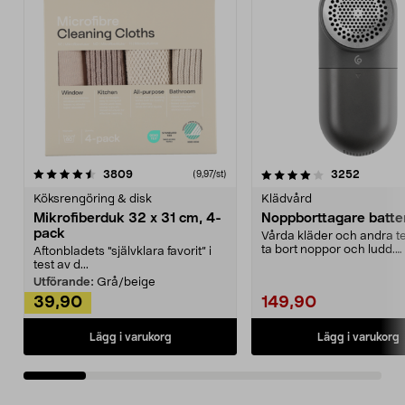
4.0av 5 stjärnor
recensioner
4.5av 5 stjärnor
recensio
3809
3252
(9,97/st)
Köksrengöring & disk
Klädvård
Mikrofiberduk 32 x 31 cm, 4-
Noppborttagare batter
pack
Vårda kläder och andra tex
ta bort noppor och ludd.
Aftonbladets "självklara favorit” i
Noppborttagaren fräs...
test av d...
Utförande:
Grå/beige
39,90
149,90
Lägg i varukorg
Lägg i varukorg