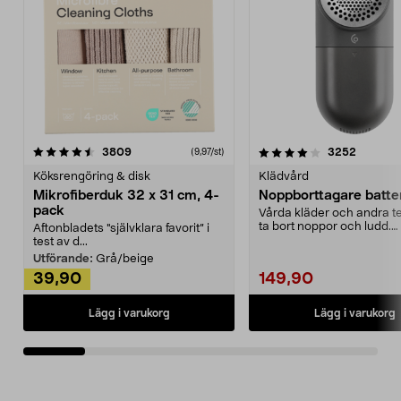
4.0av 5 stjärnor
recensioner
4.5av 5 stjärnor
recensio
3809
3252
(9,97/st)
Köksrengöring & disk
Klädvård
Mikrofiberduk 32 x 31 cm, 4-
Noppborttagare batter
pack
Vårda kläder och andra tex
ta bort noppor och ludd.
Aftonbladets "självklara favorit” i
Noppborttagaren fräs...
test av d...
Utförande:
Grå/beige
39,90
149,90
Lägg i varukorg
Lägg i varukorg