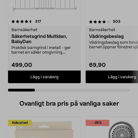
4.0 av 5 stjärnor
recensioner
3.5 av 5 stjärnor
recension
317
303
Barnsäkerhet
Barnsäkerhet
Säkerhetsgrind Multidan,
Vädringsbeslag
BabyDan
Vädringsbeslag som hindr
barnet öppnar fönstret sjä
Praktisk barngrind i metall - ger
Klassisk fönsterhak...
barnet en säker omgivning.
Trappgrind som är e...
499,00
69,90
Lägg i varukorg
Lägg i varukorg
Ovanligt bra pris på vanliga saker
Kolla priset
-25%