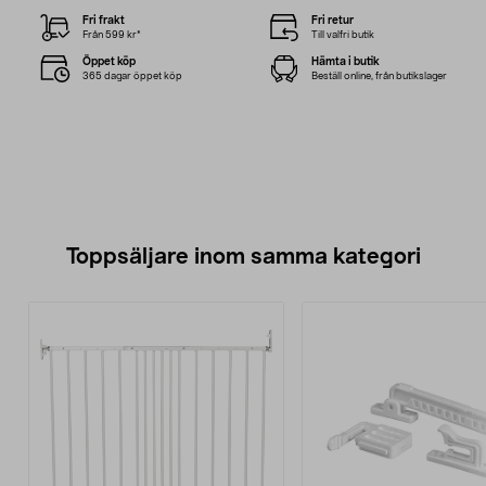
Fri frakt
Fri retur
Från 599 kr*
Till valfri butik
Öppet köp
Hämta i butik
365 dagar öppet köp
Beställ online, från butikslager
Toppsäljare inom samma kategori