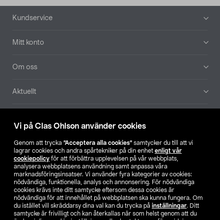
Sidfot
Kundservice
Mitt konto
Om oss
Aktuellt
Våra bolag
Vi på Clas Ohlson använder cookies
Hitta butik
Genom att trycka
”Acceptera alla cookies”
samtycker du till att vi
lagrar cookies och andra spårtekniker på din enhet
enligt vår
cookiepolicy
för att förbättra upplevelsen på vår webbplats,
SE
NO
FI
analysera webbplatsens användning samt anpassa våra
marknadsföringsinsatser. Vi använder fyra kategorier av cookies:
nödvändiga, funktionella, analys och annonsering. För nödvändiga
cookies krävs inte ditt samtycke eftersom dessa cookies är
nödvändiga för att innehållet på webbplatsen ska kunna fungera. Om
du istället vill skräddarsy dina val kan du trycka på
inställningar
. Ditt
samtycke är frivilligt och kan återkallas när som helst genom att du